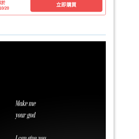
架於
立即購買
10/20