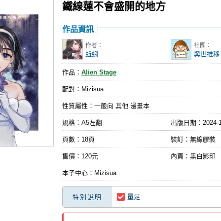
鐵線蓮不會盛開的地方
作品資訊
作者：
社團：
蚯蚓
與世推移
作品：
Alien Stage
配對：Mizisua
性質屬性：一般向 其他 漫畫本
規格：A5左翻
出版日期：
2024-
頁數：18頁
裝訂：無線膠裝
售價：120元
內頁：黑白影印
本子中心：Mizisua
量足
特別說明