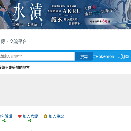
宣傳、交流平台
#Pokemon
#胸章
搜尋
線蓮不會盛開的地方
跟它說讚
加入喜愛
加入筆記
+1
+6