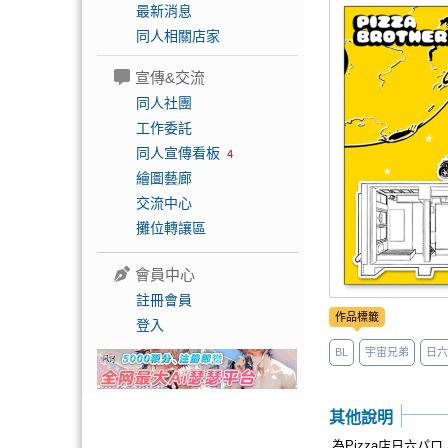
最新消息
同人相關店家
宣傳&交流
同人社團
工作委託
同人宣傳看板
4
繪圖藝廊
交流中心
攤位轉讓區
會員中心
註冊會員
作品標籤
登入
BL
宇宙兄弟
日六
其他說明
為Pizza店日六パロ