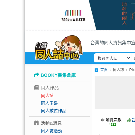
台灣的同人資訊集中
首頁
同人誌
Piz
BOOKY書集倉庫
同人作品
同人誌
同人周邊
同人數位作品
瀏覽次數
活動&消息
4322
同人誌活動