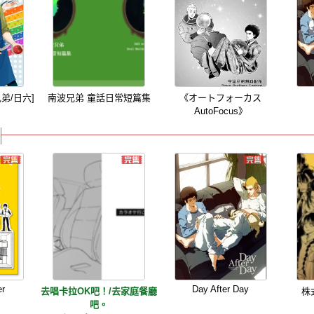
宙兄弟/日六]
南波兄弟 童話日常短篇集
《オートフォーカス
AutoFocus》
er
Day After Day
去唱卡拉OK吧！/去家庭餐廳
株
吧。