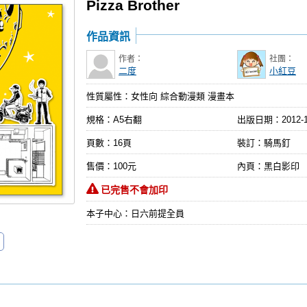
Pizza Brother
作品資訊
作者：
社團：
二度
小紅豆
性質屬性：女性向 綜合動漫類 漫畫本
規格：A5右翻
出版日期：
2012-
頁數：16頁
裝訂：騎馬釘
售價：100元
內頁：黑白影印
已完售不會加印
本子中心：日六前提全員