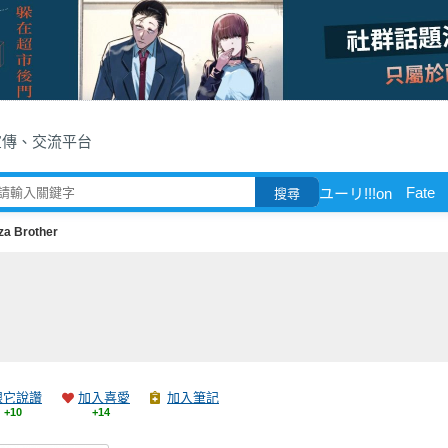
宣傳、交流平台
Fate
ユーリ!!!on
搜尋
za Brother
跟它說讚
加入喜愛
加入筆記
+10
+14