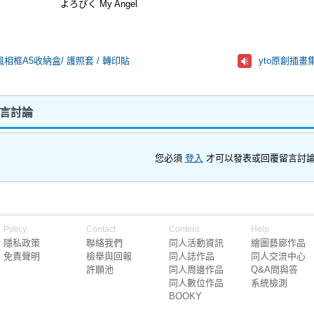
よろぴく My Angel
相框A5收納盒/ 護照套 / 轉印貼
yto原創插畫集 -
 留言討論
您必須
登入
才可以發表或回覆留言討
Policy
Contact
Content
Help
隱私政策
聯絡我們
同人活動資訊
繪圖藝廊作品
免責聲明
檢舉與回報
同人誌作品
同人交流中心
許願池
同人周邊作品
Q&A問與答
同人數位作品
系統檢測
BOOKY