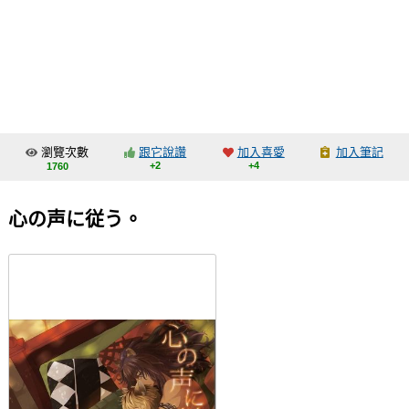
同人社團
工作委託
同人宣傳看板
繪圖藝廊
瀏覽次數
跟它說讚
加入喜愛
加入筆記
交流中心
+2
+4
1760
攤位轉讓區
心の声に従う。
會員功能選單
會員中心
註冊會員
登入