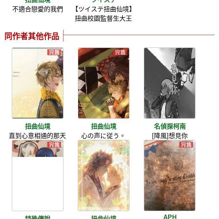
不適合戀愛的我們
【ツイステ扭曲仙境】
扭曲校園監督生大王
同作者其他作品
扭曲仙境
扭曲仙境
名偵探柯南
直到心意相通的那天
心の声に従う。
[降風]想見你
APH
特殊傳說
扭曲仙境