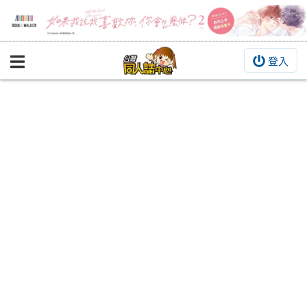
登入
BOOKY書集倉庫
同人作品
同人誌
同人周邊
同人數位作品
活動&消息
同人誌活動
最新消息
同人相關店家
宣傳&交流