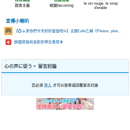
le vin rouge, le sirop
甜食主義
蛻變becoming
d'erable
宣傳小喇叭
【💍🍙求你們今天好好當值吧☕️】主題Cafe乙棘《Please, please?》
餅國突發校長影奶學生香草本
心の声に従う。 留言討論
您必須
登入
才可以發表或回覆留言討論