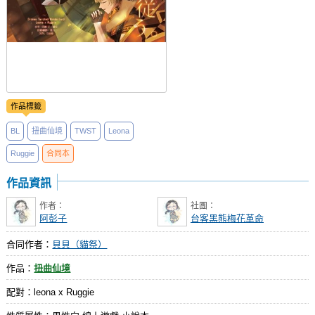
作品標籤
BL
扭曲仙境
TWST
Leona
Ruggie
合同本
作品資訊
作者：
社團：
阿彭子
台客黑熊梅花革命
合同作者：
貝貝（貓祭）
作品：
扭曲仙境
配對：leona x Ruggie