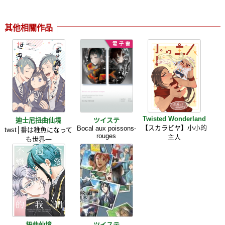
其他相關作品
Twisted Wonderland
迪士尼扭曲仙境
ツイステ
【スカラビヤ】小小的
Bocal aux poissons-
twst│番は稚魚になって
rouges
主人
も世界一
扭曲仙境
ツイステ