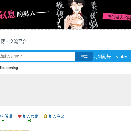
宣傳、交流平台
vtuber
刀劍亂舞.
搜尋
becoming
跟它說讚
加入喜愛
加入筆記
+4
+3