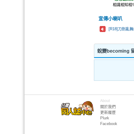
相識相知相
宣傳小喇叭
[R18]刀劍
蛻變becoming
About
關於我們
更新履歷
Plurk
Facebook