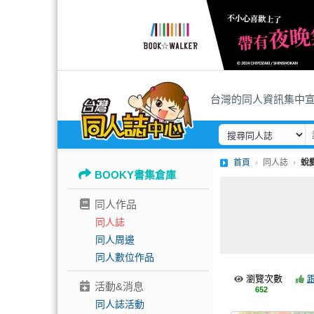
台灣的同人資訊集中
首頁
同人誌
蛻變
BOOKY書集倉庫
同人作品
同人誌
同人周邊
同人數位作品
瀏覽次數
活動&消息
652
同人誌活動