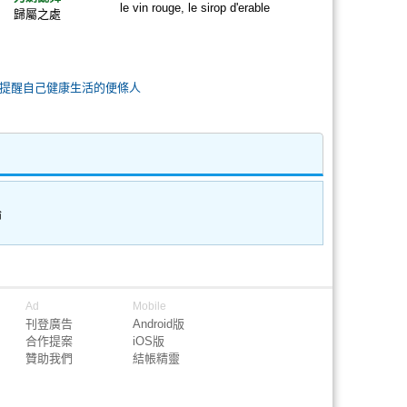
le vin rouge, le sirop d'erable
歸屬之處
提醒自己健康生活的便條人
論
Ad
Mobile
刊登廣告
Android版
合作提案
iOS版
贊助我們
結帳精靈