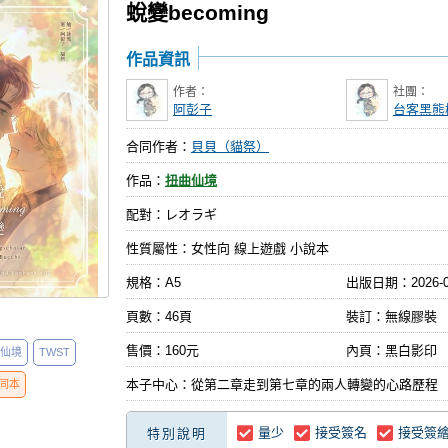
蛻變becoming
作品資訊
作者：
社團：
阿彭子
台客黑熊
合同作者：
貝貝（貓祭）
作品：
扭曲仙境
配對：レオラギ
性質屬性：女性向 線上遊戲 小說本
規格：A5
出版日期：
2026-
頁數：46頁
裝訂：無線膠裝
售價：160元
內頁：黑白影印
仙境
TWST
本子中心：從第二章走到第七章的兩人轉變的心路歷程
同本
量少
接受簽名
接受簽
特別說明