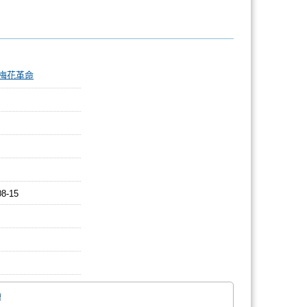
梅花革命
08-15
繪