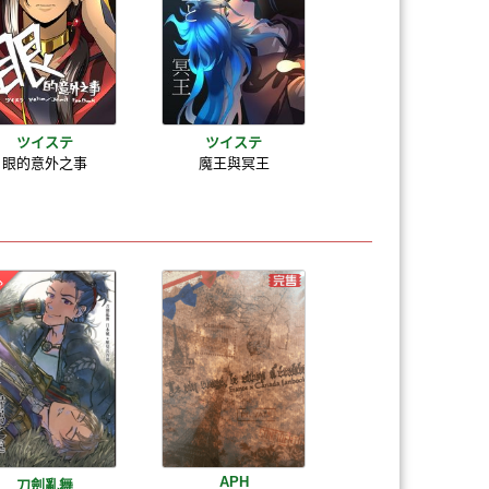
ツイステ
ツイステ
眼的意外之事
魔王與冥王
APH
刀劍亂舞