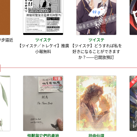
步步逼近
ツイステ
ツイステ
【ツイステ／トレケイ】推廣
【ツイステ】どうすれば私を
小報無料
好きになることができます
か？——已開放預訂
郎
怪獸與它們的產地
扭曲仙境