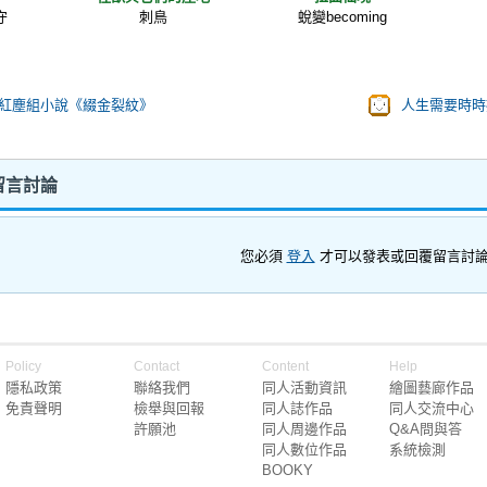
守
刺鳥
蛻變becoming
亂舞紅塵組小說《綴金裂紋》
人生需要時時
 留言討論
您必須
登入
才可以發表或回覆留言討
Policy
Contact
Content
Help
隱私政策
聯絡我們
同人活動資訊
繪圖藝廊作品
免責聲明
檢舉與回報
同人誌作品
同人交流中心
許願池
同人周邊作品
Q&A問與答
同人數位作品
系統檢測
BOOKY