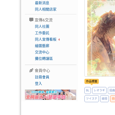
最新消息
同人相關店家
宣傳&交流
同人社團
工作委託
同人宣傳看板
4
繪圖藝廊
交流中心
攤位轉讓區
會員中心
註冊會員
作品標籤
登入
BL
レオラギ
扭曲
ツイステ
迪扭
合