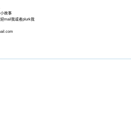
止
個小故事
ail我或者plurk我
ail.com