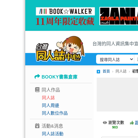
台灣的同人資訊集中
首頁
同人誌
初
BOOKY書集倉庫
同人作品
同人誌
同人周邊
同人數位作品
瀏覽次數
活動&消息
903
同人誌活動