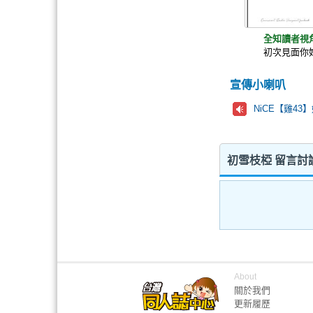
全知讀者視
初次見面你
宣傳小喇叭
NiCE【雞43
初雪枝椏 留言討
About
關於我們
更新履歷