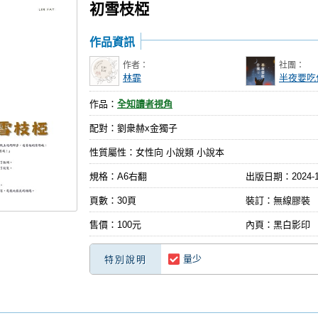
初雪枝椏
作品資訊
作者：
社團：
林霏
半夜要吃什麼
作品：
全知讀者視角
配對：劉衆赫x金獨子
性質屬性：女性向 小說類 小說本
規格：A6右翻
出版日期：
2024-
頁數：30頁
裝訂：無線膠裝
售價：100元
內頁：黑白影印
量少
特別說明