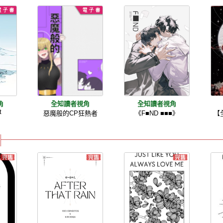
角
全知讀者視角
全知讀者視角
t
惡魔般的CP狂熱者
《F■ND ■■■》
【