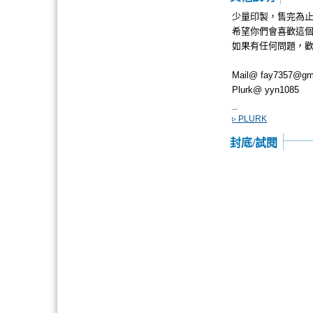
少量印製，售完為
希望你們會喜歡這
如果有任何問題，歡迎m
Mail@
fay7357@gm
Plurk@ yyn1085
--
▹ PLURK
封底/試閱