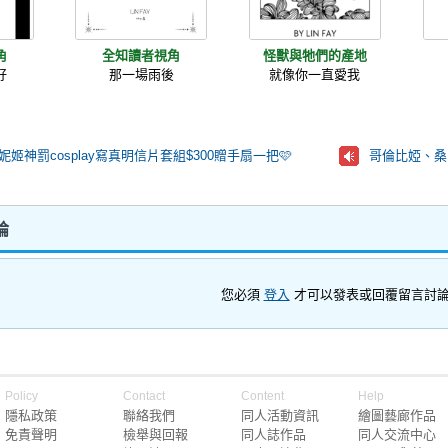
角
全知讀者視角
怪獸與牠們的產地
好
那一場雨後
就像你一直愛我
】妮姬神罰cosplay寫真明信片套組$300贈手扇一把🩷
哥倫比婭、桑
論
您必須
登入
才可以發表或回覆留言討
Policy
Contact
Content
Help
隱私政策
聯絡我們
同人活動資訊
繪圖藝廊作品
免責聲明
檢舉與回報
同人誌作品
同人交流中心