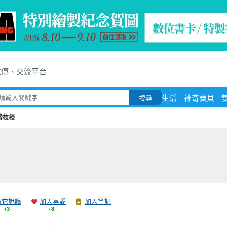
宣傳、交流平台
生活
神奇寶貝
搜尋
雪枝椏
跟它說讚
加入喜愛
加入筆記
+3
+8