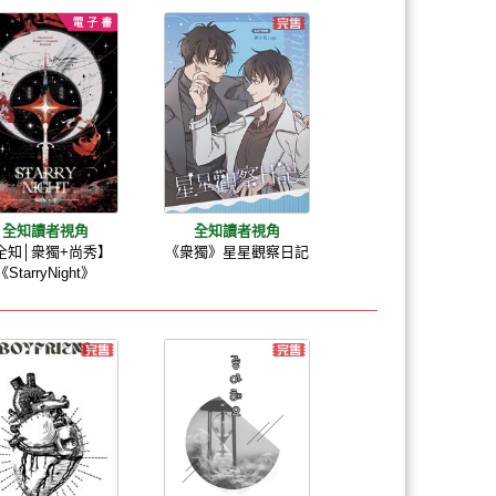
全知讀者視角
全知讀者視角
全知│衆獨+尚秀】
《衆獨》星星觀察日記
《StarryNight》