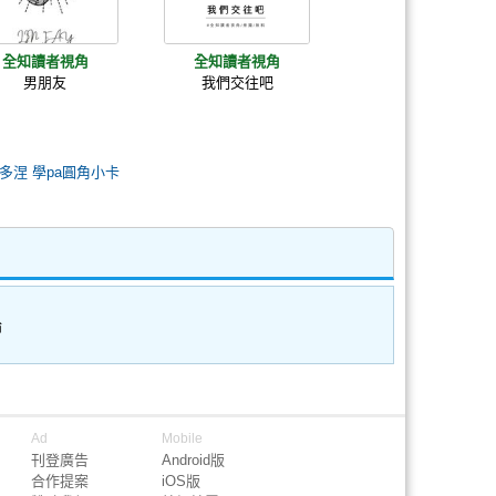
全知讀者視角
全知讀者視角
男朋友
我們交往吧
多涅 學pa圓角小卡
論
Ad
Mobile
刊登廣告
Android版
合作提案
iOS版