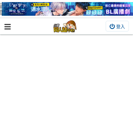
登入
BOOKY書集倉庫
同人作品
同人誌
同人周邊
同人數位作品
活動&消息
同人誌活動
最新消息
同人相關店家
宣傳&交流