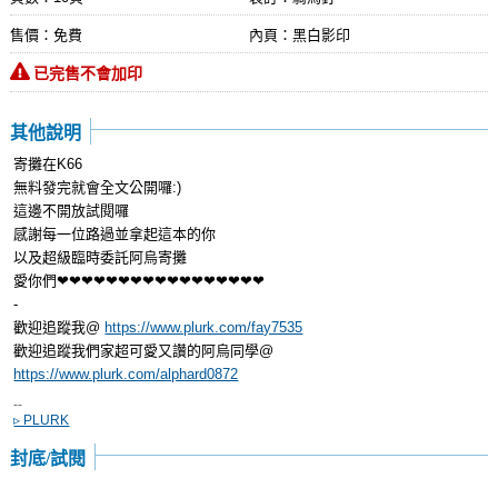
售價：免費
內頁：黑白影印
已完售不會加印
其他說明
寄攤在K66
無料發完就會全文公開囉:)
這邊不開放試閱囉
感謝每一位路過並拿起這本的你
以及超級臨時委託阿烏寄攤
愛你們❤❤❤❤❤❤❤❤❤❤❤❤❤❤❤❤❤
-
歡迎追蹤我@
https://www.plurk.com/fay7535
歡迎追蹤我們家超可愛又讚的阿烏同學@
https://www.plurk.com/alphard0872
--
▹ PLURK
封底/試閱