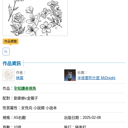
作品標籤
BL
作品資訊
作者：
社團：
林霏
半夜要吃什麼 MiDnight
作品：
全知讀者視角
配對：劉衆赫x金獨子
性質屬性：女性向 小說類 小說本
規格：A5右翻
出版日期：
2025-02-08
頁數：10頁
裝訂：騎馬釘