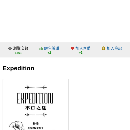
同人社團
工作委託
同人宣傳看板
繪圖藝廊
瀏覽次數
跟它說讚
加入喜愛
加入筆記
交流中心
+2
+2
1461
攤位轉讓區
Expedition
會員功能選單
會員中心
註冊會員
登入