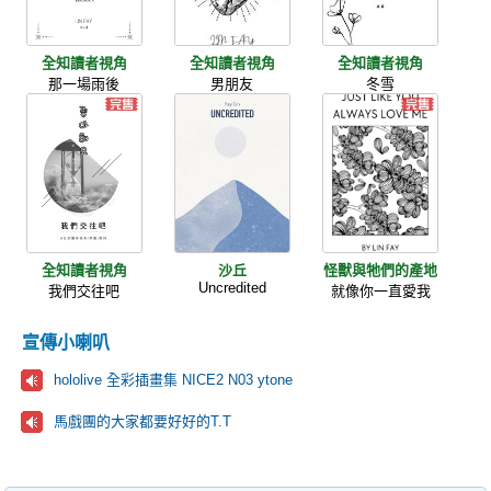
全知讀者視角
全知讀者視角
全知讀者視角
那一場雨後
男朋友
冬雪
全知讀者視角
沙丘
怪獸與牠們的產地
Uncredited
我們交往吧
就像你一直愛我
宣傳小喇叭
hololive 全彩插畫集 NICE2 N03 ytone
馬戲團的大家都要好好的T.T