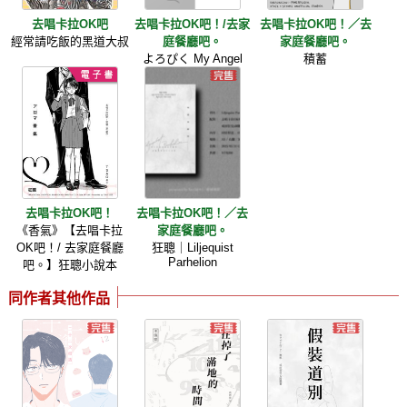
去唱卡拉OK吧
去唱卡拉OK吧！/去家
去唱卡拉OK吧！／去
經常請吃飯的黑道大叔
庭餐廳吧。
家庭餐廳吧。
よろぴく My Angel
積蓄
去唱卡拉OK吧！
去唱卡拉OK吧！／去
《香氣》【去唱卡拉
家庭餐廳吧。
OK吧！/ 去家庭餐廳
狂聰｜Liljequist
Parhelion
吧。】狂聰小說本
同作者其他作品