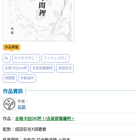
作品標籤
BL
カラオケ行こ！
ファミレス行こ
去唱卡拉OK吧
去家庭餐廳吧
成田狂兒
岡聰實
年齡操作
作品資訊
作者：
烏龍
作品：
去唱卡拉OK吧！/去家庭餐廳吧。
配對：成田狂兒X岡聰實
性質屬性：女性向 綜合動漫類 小說本