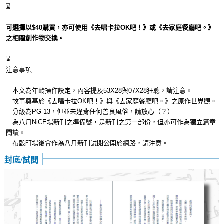
⌛
可選擇以$40購買，亦可使用《去唱卡拉OK吧！》或《去家庭餐廳吧。》
之相關創作物交換。
⌛
注意事項
｜本文為年齡操作設定，內容提及53X28與07X28狂聰，請注意。
｜故事奠基於《去唱卡拉OK吧！》與《去家庭餐廳吧。》之原作世界觀。
｜分級為PG-13，但並未違背任何善良風俗，請放心（？）
｜為八月NiCE場新刊之準備號，是新刊之第一部份，但亦可作為獨立篇章
閱讀。
｜布穀町場後會作為八月新刊試閱公開於網路，請注意。
封底/試閱