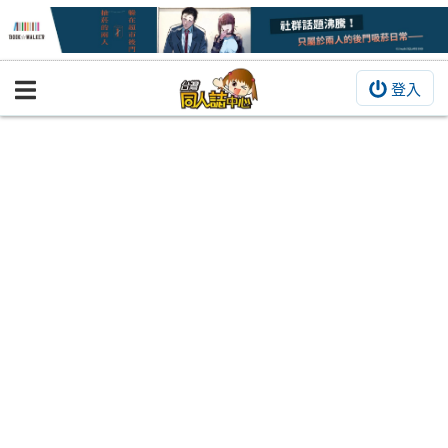
登入
BOOKY書集倉庫
同人作品
同人誌
同人周邊
同人數位作品
活動&消息
同人誌活動
最新消息
同人相關店家
宣傳&交流