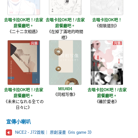
去唱卡拉OK吧！/去家
去唱卡拉OK吧！/去家
去唱卡拉OK吧！
庭餐廳吧。
庭餐廳吧。
《假裝道別》
《二十二次相遇》
《在掉了滿地的時間
裡》
MIU404
去唱卡拉OK吧！/去家
去唱卡拉OK吧！/去家
《同相写像》
庭餐廳吧。
庭餐廳吧。
《未来になれる全ての
《離於愛者》
日々に》
宣傳小喇叭
NiCE2 - J72首販｜ 原創漫畫《iris game 3》