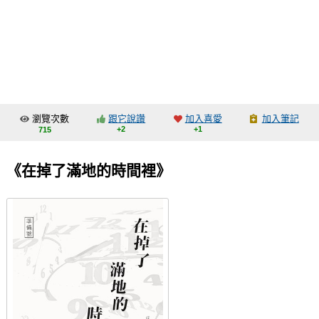
同人社團
工作委託
同人宣傳看板
繪圖藝廊
瀏覽次數
跟它說讚
加入喜愛
加入筆記
交流中心
+2
+1
715
攤位轉讓區
《在掉了滿地的時間裡》
會員功能選單
會員中心
註冊會員
登入