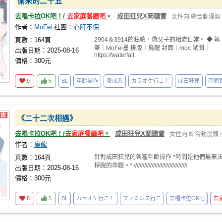
偷來的二十五
去唱卡拉OK吧！/
去家庭餐廳吧
。
成田狂兒X岡聰實
女性向
綜合動漫類
作者：
MoFei
社團：
心肝不保
頁數：164頁
2904＆3914的狂聰，偽父子的相處日常。 ◆ 執
筆｜MoFei墨 排版｜烏龍 封面｜moc 試閱｜
出版日期：2025-08-16
https://waterfall.
價格：300元
9
5
BL
年齡操作
養成系
カラオケ行こ！
成田狂兒
岡聰
《二十二次相遇》
去唱卡拉OK吧！/
去家庭餐廳吧
。
成田狂兒X岡聰實
女性向
綜合動漫類
作者：
烏龍
頁數：164頁
針對成田狂兒的各種年齡操作 *時間是他們最無
掙脫的命題。* ////////////////////////////////////
出版日期：2025-08-16
價格：300元
8
5
BL
カラオケ行こ！
ファミレス行こ
去唱卡拉OK吧
去