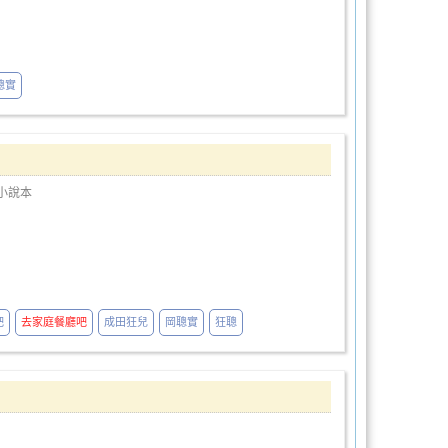
聰實
小說本
吧
去家庭餐廳吧
成田狂兒
岡聰實
狂聰