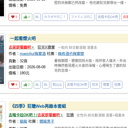
腔的共振都已然改變。 他也跟狂兒那傢伙一樣，
價格：免費
聲音逐漸低
2
4
BL
カラオケ行こ！
ファミレス行こ
去唱卡拉OK吧
去
一起看煙火吧
去家庭餐廳吧
。
狂兒X聰實
一般向
綜合動漫類
漫畫本
作者：
maesilju/梅實酒
社團：
梅有酒也梅實間
頁數：32頁
暑假期間，聰實回到大阪，陪伴家人幾天。外出
時偶然看見煙火大會的海報，心裡萌生了邀約狂
出版日期：2026-08-08
兒的念頭。
價格：180元
4
2
BL
BL
和山山
去唱卡拉OK吧
狂兒
聰實
狂聰
《四季》狂聰Web再錄本套組
去唱卡拉OK吧！/
去家庭餐廳吧
。
狂聰
女性向
綜合動漫類
漫畫+插畫本
作者：
臉臉
社團：
鹽臉男子