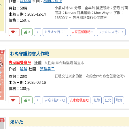
作者：
月羽裡
社團：
極圈定居中
頁數：58頁
小氣財神AU 分級：全年齡 排版設計：清月 封面
設計：Korvus 特典繪師：Max Wayne 字數：
出版日期：2025-12-14
16500字。 包含網路先行公開前五
價格：150元
3
3
BL
カラオケ行こ！
去家庭餐廳吧
。
ファミレス行こ。
わぬ守護約會大作戰
去家庭餐廳吧
狂聰
女性向
綜合動漫類
漫畫本
作者：
臉臉
社團：
鹽臉男子
頁數：20頁
狂聰交往以來的第一次約會!?わぬ會怎麼做呢?
出版日期：2025-08-16
價格：100元
5
6
BL
去唱卡拉OK吧
去家庭餐廳吧
狂聰
狂兒
聰實
渇いた