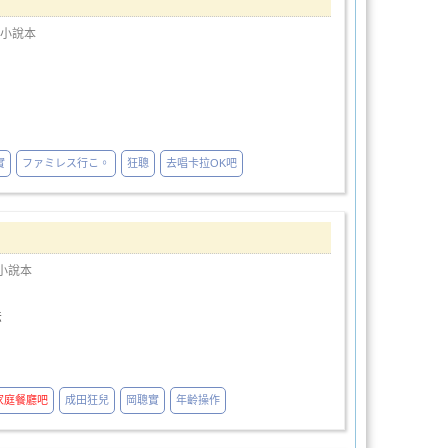
小說本
實
ファミレス行こ。
狂聰
去唱卡拉OK吧
小說本
法
家庭餐廳吧
成田狂兒
岡聰實
年齡操作