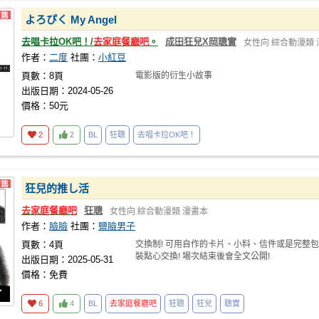
よろぴく My Angel
去唱卡拉OK吧！/
去家庭餐廳吧
。
成田狂兒X岡聰實
女性向
綜合動漫類
作者：
二度
社團：
小紅豆
頁數：8頁
電影版的衍生小故事
出版日期：2024-05-26
價格：50元
2
2
BL
狂聰
去唱卡拉OK吧！
狂兒的推し活
去家庭餐廳吧
狂聰
女性向
綜合動漫類
漫畫本
作者：
臉臉
社團：
鹽臉男子
頁數：4頁
交換制! 可用自作的卡片、小料、信件或是完整包
裝點心交換! 場次結束後會全文公開!
出版日期：2025-05-31
價格：免費
6
4
BL
去家庭餐廳吧
狂聰
狂兒
聰實