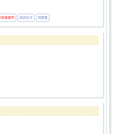
家庭餐廳吧
成田狂兒
岡聰實