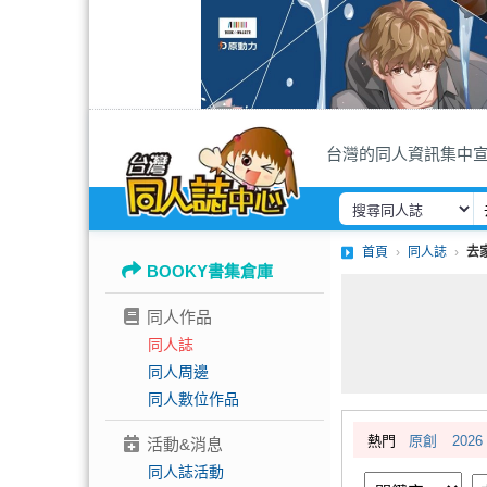
台灣的同人資訊集中
首頁
同人誌
去
BOOKY書集倉庫
同人作品
同人誌
同人周邊
同人數位作品
熱門
原創
2026
活動&消息
同人誌活動