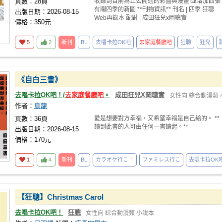
頁數：28頁
收錄到目前為止公開過的彩圖與漫畫!並增加四張
有關四季的新圖 **刊物資訊** 刊名 | 四季 狂聰
出版日期：2026-08-15
Web再錄本 配對 | 成田狂兒x岡聰實
價格：350元
5
2
新刊
BL
去唱卡拉OK吧
去家庭餐廳吧
狂聰
狂兒
《自白三書》
去唱卡拉OK吧！/
去家庭餐廳吧
。
成田狂兒X岡聰實
女性向
綜合動漫類
作者：
烏龍
頁數：36頁
愛是想要對方幸福，又希望幸福是自己給的。 **
讀到此書的人可由任何一書讀起。**
出版日期：2026-08-15
價格：170元
1
4
新刊
BL
カラオケ行こ！
ファミレス行こ
去唱卡拉OK
【狂聰】Christmas Carol
去唱卡拉OK吧！
狂聰
女性向
綜合動漫類
小說本