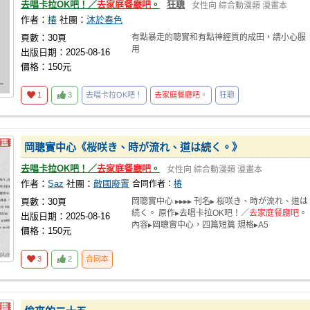
去唱卡拉OK吧！／
去家庭餐廳吧
。
狂聰
女性向
綜合動漫類
漫畫本
作者：
椿
社團：
沐於春色
頁數：30頁
有點暴走的聰實和有點神經質的成田，請小心服
用
出版日期：2025-08-16
價格：150元
1
3
去唱卡拉OK吧！
去家庭餐廳吧
。
狂聰
岡聰實中心《桜咲き、時が流れ、道は続く。》
去唱卡拉OK吧！／
去家庭餐廳吧
。
女性向
綜合動漫類
漫畫本
作者：
Saz
社團：
敵國廢置
合同作者：
椿
頁數：30頁
岡聰實中心 ▸▸▸▸ 刊名▸ 桜咲き、時が流れ、道は
続く。 原作▸去唱卡拉OK吧！／
去家庭餐廳吧
。
出版日期：2025-08-16
內容▸岡聰實中心，四篇短篇 規格▸A5
價格：150元
3
2
合同本