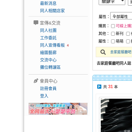
最新消息
同人相關店家
屬性：
宣傳&交流
購買：
可線上購
同人社團
其他：
新刊
工作委託
屬性：
萌萌
同人宣傳看板
4
繪圖藝廊
去家庭餐廳吧
交流中心
去家庭餐廳吧同人誌
攤位轉讓區
會員中心
31
共
本
註冊會員
登入