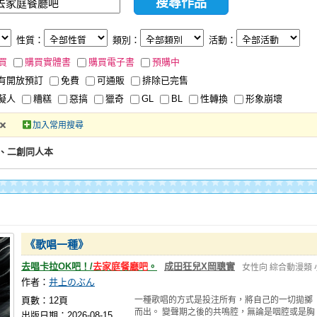
性質：
類別：
活動：
買
購買實體書
購買電子書
預購中
有開放預訂
免費
可通販
排除已完售
擬人
糟糕
惡搞
獵奇
GL
BL
性轉換
形象崩壞
加入常用搜尋
、二創同人本
《歌唱一種》
去唱卡拉OK吧！/
去家庭餐廳吧
。
成田狂兒X岡聰實
女性向
綜合動漫類
作者：
井上のぶん
頁數：12頁
一種歌唱的方式是投注所有，將自己的一切拋擲
而出。 變聲期之後的共鳴腔，無論是咽腔或是胸
出版日期：2026-08-15