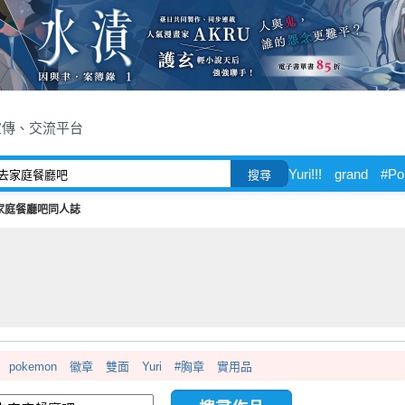
宣傳、交流平台
Yuri!!!
grand
#Po
搜尋
家庭餐廳吧同人誌
pokemon
徽章
雙面
Yuri
#胸章
實用品