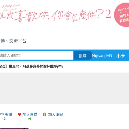
宣傳、交流平台
NijisanjiEN
小卡
搜尋
FGO】羅馬尼．阿基曼意外的聖杯戰爭(中)
跟它說讚
加入喜愛
加入筆記
+2
+4