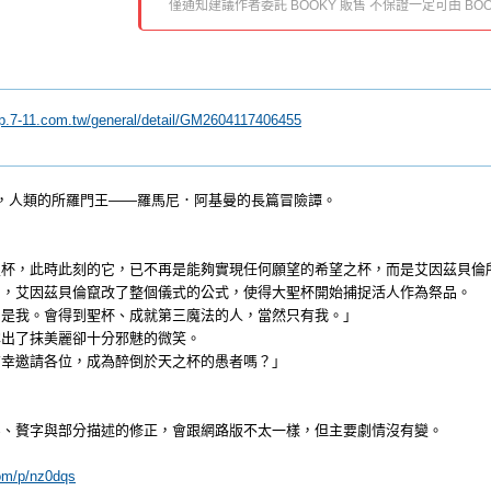
僅通知建議作者委託 BOOKY 販售 不保證一定可由 BOO
ip.7-11.com.tw/general/detail/GM2604117406455
f，人類的所羅門王——羅馬尼．阿基曼的長篇冒險譚。
聖杯，此時此刻的它，已不再是能夠實現任何願望的希望之杯，而是艾因茲貝倫
力，艾因茲貝倫竄改了整個儀式的公式，使得大聖杯開始捕捉活人作為祭品。
，是我。會得到聖杯、成就第三魔法的人，當然只有我。」
露出了抹美麗卻十分邪魅的微笑。
有幸邀請各位，成為醉倒於天之杯的愚者嗎？」
字、贅字與部分描述的修正，會跟網路版不太一樣，但主要劇情沒有變。
com/p/nz0dqs