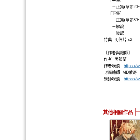
［中集］
－正篇(章節20~3
［下集］
－正篇(章節39~5
－解說
－後記
特典│明信片 x3
【作者與繪師】
作者│黑鶴蘭
作者噗浪│
https://
封面繪師│MD蒙奇
繪師噗浪│
https://
其他相關作品