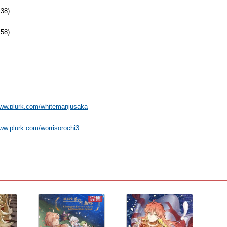
8)
8)
www.plurk.com/whitemanjusaka
www.plurk.com/worrisorochi3