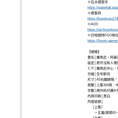
※在水裡寫字
https://waterfall.sl
※痞客邦
https://kurotsuru17
※AO3
https://archiveofo
※巴哈姆特FGO哈
https://forum.gam
【規格】
書名│羅馬尼‧阿基曼
設定│原作沒有人理
ＣＰ│羅馬尼中心，
分級│全年齡向
尺寸│A5右翻膠裝
頁數│上集304頁、中
字數│總共約43萬9
內頁印刷│黑白
內容收錄│
［上集］
－正篇(章節01~1