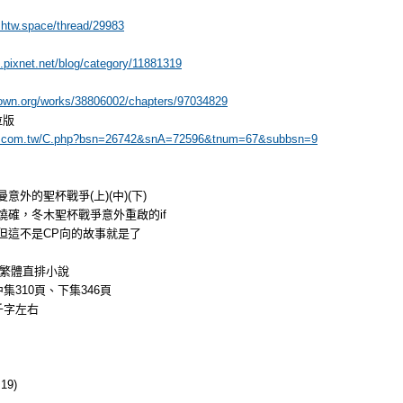
ashtw.space/thread/29983
4.pixnet.net/blog/category/11881319
urown.org/works/38806002/chapters/97034829
拉版
er.com.tw/C.php?bsn=26742&snA=72596&tnum=67&subbsn=9
意外的聖杯戰爭(上)(中)(下)
燒確，冬木聖杯戰爭意外重啟的if
但這不是CP向的故事就是了
／繁體直排小說
集310頁、下集346頁
千字左右
9)