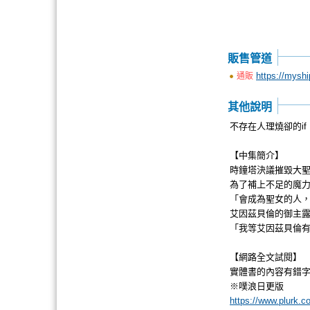
販售管道
https://mysh
通販
其他說明
不存在人理燒卻的i
【中集簡介】
時鐘塔決議摧毀大
為了補上不足的魔
「會成為聖女的人
艾因茲貝倫的御主
「我等艾因茲貝倫
【網路全文試閱】
實體書的內容有錯
※噗浪日更版
https://www.plurk.