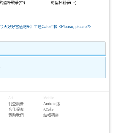
的聖杯戰爭(中)
的聖杯戰爭(下)
今天好好當值吧☕️】主題Cafe乙棘《Please, please?》
論
Ad
Mobile
刊登廣告
Android版
合作提案
iOS版
贊助我們
結帳精靈