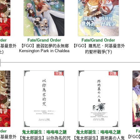
rder
Fate/Grand Order
Fate/Grand Order
阿基曼意外
【FGO】脆弱如夢的永無鄉
【FGO】羅馬尼．阿基曼意外
Kensington Park in Chaldea
上)
的聖杯戰爭(下)
rder
F
鬼太郎誕生：咯咯咯之謎
鬼太郎誕生：咯咯咯之謎
阿基曼意外
【FG
【鬼太郎誕生】以你為名的咒
【鬼太郎誕生】路地裏の人鬼