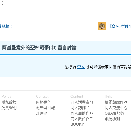
上)
貼紙組！
【💍🍙求你們
．阿基曼意外的聖杯戰爭(中) 留言討論
您必須
登入
才可以發表或回覆留言討
Policy
Contact
Content
Help
隱私政策
聯絡我們
同人活動資訊
繪圖藝廊作品
免責聲明
檢舉與回報
同人誌作品
同人交流中心
許願池
同人周邊作品
Q&A問與答
同人數位作品
系統檢測
BOOKY