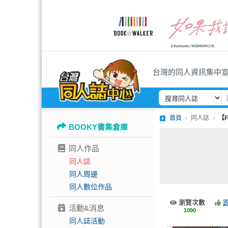
台灣的同人資訊集中
首頁
同人誌
【
BOOKY書集倉庫
同人作品
同人誌
同人周邊
同人數位作品
瀏覽次數
活動&消息
1090
同人誌活動