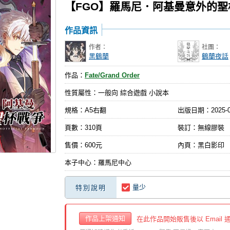
【FGO】羅馬尼．阿基曼意外的聖杯
作品資訊
作者：
社團：
黑鶴蘭
鶴蘭夜話
作品：
Fate/Grand Order
性質屬性：一般向 綜合遊戲 小說本
規格：A5右翻
出版日期：
2025-
頁數：310頁
裝訂：無線膠裝
售價：600元
內頁：黑白影印
本子中心：羅馬尼中心
量少
特別說明
作品上架通知
在此作品開始販售後以 Email 