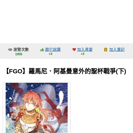
同人社團
工作委託
同人宣傳看板
繪圖藝廊
瀏覽次數
跟它說讚
加入喜愛
加入筆記
交流中心
+3
+3
1055
攤位轉讓區
【FGO】羅馬尼．阿基曼意外的聖杯戰爭(下)
會員功能選單
會員中心
註冊會員
登入