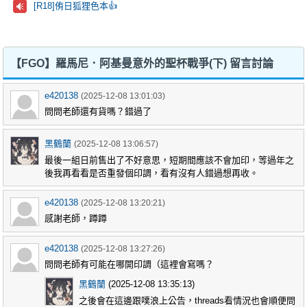
[R18]侑日狐狸色本👍
【FGO】羅馬尼．阿基曼意外的聖杯戰爭(下) 留言討論
e420138
(2025-12-08 13:01:03)
問問老師還有貨嗎？錯過了
黑鶴蘭
(2025-12-08 13:06:57)
最後一組日前售出了不好意思，短期間應該不會加印，等過年之
後我再看看是否重發個印調，看有沒有人錯過想再收。
e420138
(2025-12-08 13:20:21)
感謝老師，蹲蹲
e420138
(2025-12-08 13:27:26)
問問老師有可能在哪開印調（這裡會寫嗎？
黑鶴蘭
(2025-12-08 13:35:13)
之後會在這邊跟噗浪上公告，threads看情況也會順便問