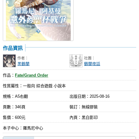
作品資訊
作者：
社團：
黑鶴蘭
鶴蘭夜話
作品：
Fate/Grand Order
性質屬性：一般向 綜合遊戲 小說本
規格：A5右翻
出版日期：
2025-08-16
頁數：346頁
裝訂：無線膠裝
售價：600元
內頁：黑白影印
本子中心：羅馬尼中心