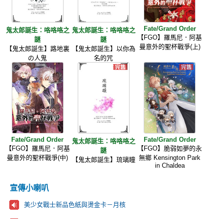
Fate/Grand Order
鬼太郎誕生：咯咯咯之
鬼太郎誕生：咯咯咯之
【FGO】羅馬尼．阿基
謎
謎
曼意外的聖杯戰爭(上)
【鬼太郎誕生】路地裏
【鬼太郎誕生】以你為
の人鬼
名的咒
Fate/Grand Order
Fate/Grand Order
鬼太郎誕生：咯咯咯之
【FGO】羅馬尼．阿基
【FGO】脆弱如夢的永
謎
曼意外的聖杯戰爭(中)
無鄉 Kensington Park
【鬼太郎誕生】琉璃瞳
in Chaldea
宣傳小喇叭
美少女戰士新品色紙與燙金卡－月核