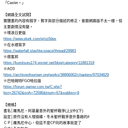
「Caster。」
【網路全文試閱】
實體書的內容有錯字、贅字與部分描述的修正，會跟網路版不太一樣，但
主要劇情沒有變。
※噗浪日更版
https://www.plurk.com/p/nz0dqs
※在水裡寫字
https://waterfall.slashtw.space/thread/29983
※痞客邦
https://kurotsuru174.pixnet.net/blog/category/11881319
※AO3
https://archiveofourown.org/works/38806002/chapters/97034829
※巴哈姆特FGO哈拉版
https://forum.gamer.com.tw/C.php?
bsn=26742&snA=72596&tnum=67&subbsn=9
【規格】
書名│羅馬尼‧阿基曼意外的聖杯戰爭(上)(中)(下)
設定│原作沒有人理燒確，冬木聖杯戰爭意外重啟的if
ＣＰ│羅馬尼中心，但這不是CP向的故事就是了