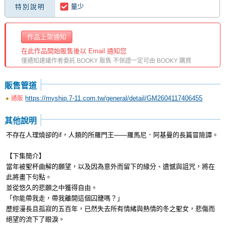
量少
特別說明
作品上架通知
在此作品開始販售後以 Email 通知您
僅通知建議作者委託 BOOKY 販售 不保證一定可由 BOOKY 購買
販售管道
https://myship.7-11.com.tw/general/detail/GM2604117406455
通販
其他說明
不存在人理燒卻的if，人類的所羅門王——羅馬尼．阿基曼的長篇冒險譚。
【下集簡介】
當年被聖杯曲解的願望，以及因為意外而留下的緣分、遺憾與詛咒，將在
此將畫下句點。
並從悠久的悲願之中獲得自由。
「你能帶我走，帶我離開這個囚籠嗎？」
歷經漫長且孤寂的五百年，已然失去所有情緒與熱情的冬之聖女，悲傷而
絕望的流下了眼淚。