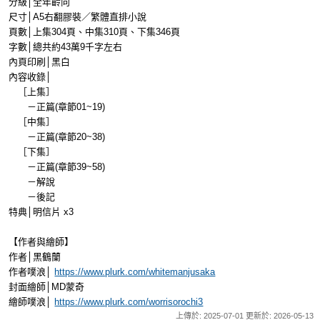
分級│全年齡向
尺寸│A5右翻膠裝／繁體直排小說
頁數│上集304頁、中集310頁、下集346頁
字數│總共約43萬9千字左右
內頁印刷│黑白
內容收錄│
［上集］
－正篇(章節01~19)
［中集］
－正篇(章節20~38)
［下集］
－正篇(章節39~58)
－解說
－後記
特典│明信片 x3
【作者與繪師】
作者│黑鶴蘭
作者噗浪│
https://www.plurk.com/whitemanjusaka
封面繪師│MD蒙奇
繪師噗浪│
https://www.plurk.com/worrisorochi3
上傳於: 2025-07-01 更新於: 2026-05-13