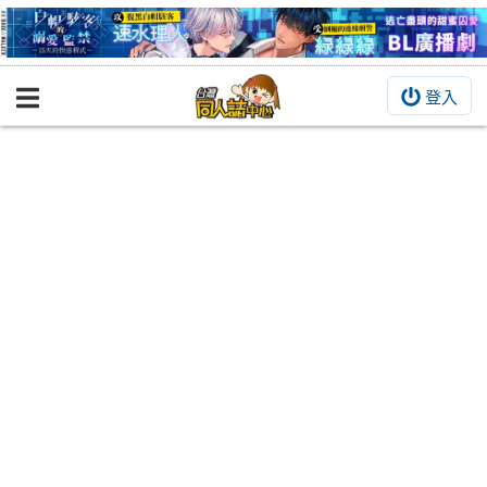
登入
BOOKY書集倉庫
同人作品
同人誌
同人周邊
同人數位作品
活動&消息
同人誌活動
最新消息
同人相關店家
宣傳&交流