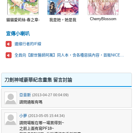
CherryBlossom
貓貓愛莉絲-春之章-
我是她，她是我
宣傳小喇叭
邊緣行者的IF線
全員向【厭世醫師阿萬】同人本，含各種惡搞內容，首販NICE場D42~!
刀劍神域豪華紀念畫集 留言討論
亞音斯
(2013-04-27 00:04:09)
請問通販有嗎
小夢
(2013-05-05 15:44:34)
請問場販在哪一場買得到~
之前上面有寫PF18~