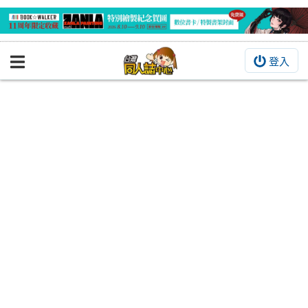
登入
BOOKY書集倉庫
同人作品
同人誌
同人周邊
同人數位作品
活動&消息
同人誌活動
最新消息
同人相關店家
宣傳&交流