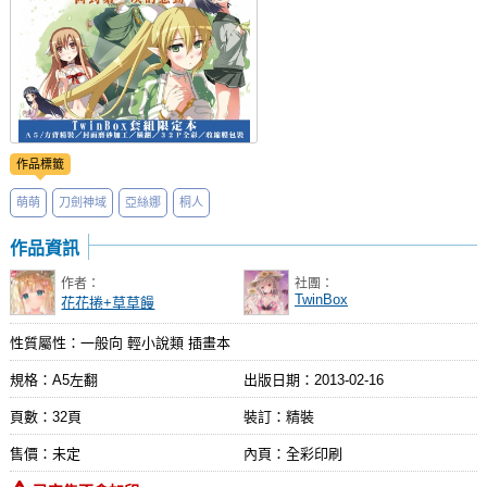
作品標籤
萌萌
刀劍神域
亞絲娜
桐人
作品資訊
作者：
社團：
TwinBox
花花捲+草草饅
性質屬性：一般向 輕小說類 插畫本
規格：A5左翻
出版日期：
2013-02-16
頁數：32頁
裝訂：精裝
售價：未定
內頁：全彩印刷