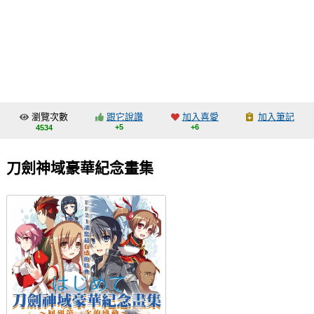
同人社團
工作委託
同人宣傳看板
繪圖藝廊
瀏覽次數
跟它說讚
加入喜愛
加入筆記
交流中心
+5
+6
4534
攤位轉讓區
刀劍神域豪華紀念畫集
會員功能選單
會員中心
註冊會員
登入