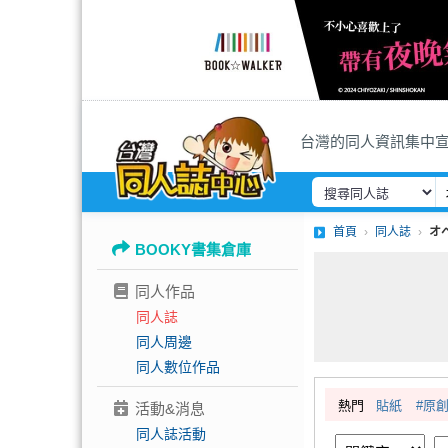
台灣的同人資訊集中
首頁
同人誌
オ
BOOKY書集倉庫
同人作品
同人誌
同人周邊
同人數位作品
熱門
貼紙
#原
活動&消息
同人誌活動