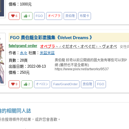
價格：1000元
6
4
FGO
オベブラ
奧伯隆
布蘭卡
FGO 奧伯龍全彩塗鴉集《Velvet Dreams 》
fate/grand order
オベブラ
、♂ぐだオベ、オベぐだ♀、ヴォオベ
女性
作者：
水々
社團：
米茲米茲
頁數：28頁
奧伯龍 好奇以前公開過的圖大致有哪些可以到P
網 (雖然也不是全都有)
出版日期：2022-08-13
https://www.pixiv.net/artworks/9537
價格：250元
9
2
オベロン
Fate/GrandOrder
奧伯隆
FGO
趣的相關同人誌
符合搜尋條件的結果，或許您會喜歡。