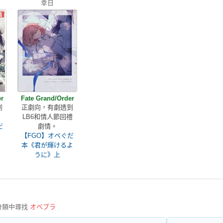
幸日
r
Fate Grand/Order
到
正劇向，有劇透到
LB6和情人節回禮
だ
劇情。
【FGO】オベぐだ
本《君が輝けるよ
うに》上
分類中尋找
オベブラ