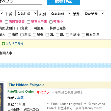
性質：
類別：
活動：
買
購買實體書
購買電子書
預購中
有開放預訂
免費
可通販
排除已完售
擬人
糟糕
惡搞
獵奇
GL
BL
性轉換
形象崩壞
加入常用搜尋
創同人本
The Hidden Fairytale
Fate/Grand Order
オベブラ
一般向
綜合遊戲
漫畫本
作者：
雪鷹
頁數：140頁
**《The Hidden Fairytale》** 《Fate/Grand
Order》衍生非官方二次創作 If only this w
出版日期：2026-02-22