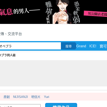
宣傳、交流平台
Grand
ICE!
寶可
搜尋
ベブラ同人誌
創
原創
NIJISANJI
明信片
Yuri