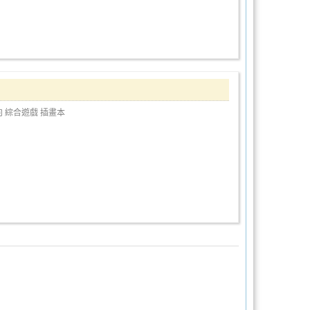
向
綜合遊戲
插畫本