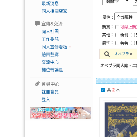
最新消息
同人相關店家
屬性：
宣傳&交流
購買：
可線上購
同人社團
其他：
新刊
工作委託
屬性：
萌萌
同人宣傳看板
3
繪圖藝廊
オベブラ
交流中心
オベブラ同人誌、二
攤位轉讓區
會員中心
2
共
本
註冊會員
登入