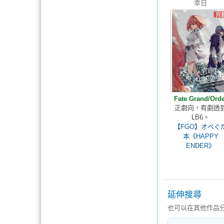
幸日
Fate Grand/Orde
正劇向，有劇透
LB6。
【FGO】オベぐ
本《HAPPY
ENDER》
延伸搜尋
也可以在其他作品