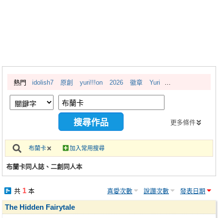
同人社團
工作委託
同人宣傳看板
繪圖藝廊
熱門
idolish7
原創
yuri!!!on
2026
徽章
Yuri
交流中心
攤位轉讓區
會員功能選單
更多條件
會員中心
布蘭卡
加入常用搜尋
註冊會員
布蘭卡同人誌、二創同人本
登入
1
共
本
喜愛次數
說讚次數
發表日期
The Hidden Fairytale