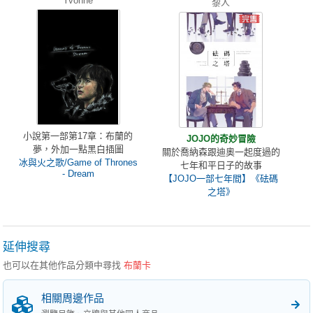
Yvonne
黎人
小說第一部第17章：布蘭的
JOJO的奇妙冒險
夢，外加一點黑白插圖
關於喬納森跟迪奧一起度過的
冰與火之歌/Game of Thrones
七年和平日子的故事
- Dream
【JOJO一部七年間】《砝碼
之塔》
延伸搜尋
也可以在其他作品分類中尋找
布蘭卡
相關周邊作品