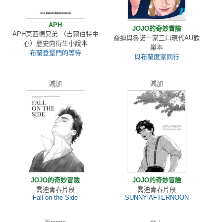
APH
JOJO的奇妙冒險
APH東西德兄弟 （吉爾伯特中
喬迪與魯諾一家三口現代AU歡
心）歷史向衍生小說本
樂本
布蘭登堡門的等待
與布蘭度家同行
減加
減加
JOJO的奇妙冒險
JOJO的奇妙冒險
喬迪青春片段
喬迪青春片段
Fall on the Side
SUNNY AFTERNOON