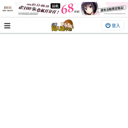
登入
BOOKY書集倉庫
同人作品
同人誌
同人周邊
同人數位作品
活動&消息
同人誌活動
最新消息
同人相關店家
宣傳&交流