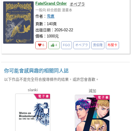
Fate/Grand Order
オベブラ
一般向
綜合遊戲
漫畫本
作者：
雪鷹
頁數：140頁
出版日期：2026-02-22
價格：1000元
6
4
FGO
オベブラ
奧伯隆
布蘭卡
你可能會感興趣的相關同人誌
以下作品不是完全符合搜尋條件的結果，或許您會喜歡。
slanki
減加