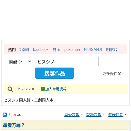
同人社團
工作委託
同人宣傳看板
繪圖藝廊
熱門
#原創
facebook
雙面
pokemon
NIJISANJI
明信片
交流中心
攤位轉讓區
會員功能選單
更多條件
會員中心
ヒスシノ
加入常用搜尋
註冊會員
ヒスシノ同人誌、二創同人本
登入
5
共
本
喜愛次數
說讚次數
發表日期
準備万端？