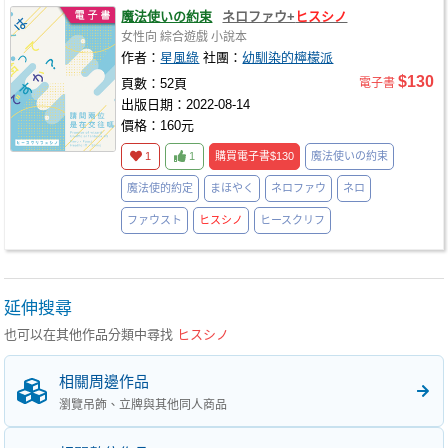
魔法使いの約束
ネロファウ+
ヒスシノ
女性向
綜合遊戲
小說本
作者：
星風綠
社團：
幼馴染的檸檬派
$130
頁數：52頁
電子書
出版日期：2022-08-14
價格：160元
1
1
購買電子書
$130
魔法使いの約束
魔法使的約定
まほやく
ネロファウ
ネロ
ファウスト
ヒスシノ
ヒースクリフ
延伸搜尋
也可以在其他作品分類中尋找
ヒスシノ
相關周邊作品
瀏覽吊飾、立牌與其他同人商品