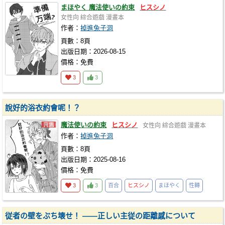
まほやく 魔法使いの約束
ヒスシノ
女性向
綜合遊戲
漫畫本
作者：
掉進兔子洞
頁數：8頁
出版日期：2026-08-15
價格：免費
3
3
說好的浴衣約會呢！？
魔法使いの約束
ヒスシノ
女性向
綜合遊戲
漫畫本
作者：
掉進兔子洞
頁數：8頁
出版日期：2025-08-16
價格：免費
3
3
百合
ヒスシノ
まほやく
性轉
従者の壁をぶち壊せ！ ——正しい主従の距離感について