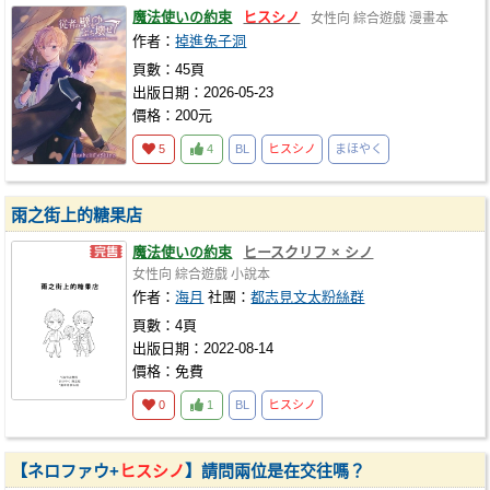
魔法使いの約束
ヒスシノ
女性向
綜合遊戲
漫畫本
作者：
掉進兔子洞
頁數：45頁
出版日期：2026-05-23
價格：200元
5
4
BL
ヒスシノ
まほやく
雨之街上的糖果店
魔法使いの約束
ヒースクリフ × シノ
女性向
綜合遊戲
小說本
作者：
海月
社團：
都志見文太粉絲群
頁數：4頁
出版日期：2022-08-14
價格：免費
0
1
BL
ヒスシノ
【ネロファウ+
ヒスシノ
】請問兩位是在交往嗎？