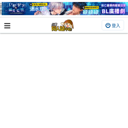
登入
BOOKY書集倉庫
同人作品
同人誌
同人周邊
同人數位作品
活動&消息
同人誌活動
最新消息
同人相關店家
宣傳&交流