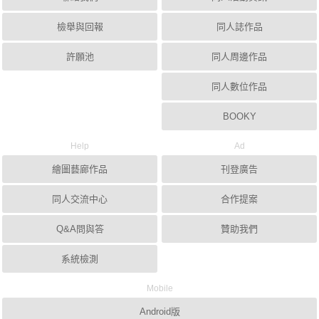
檢舉與回報
同人誌作品
許願池
同人周邊作品
同人數位作品
BOOKY
Help
Ad
繪圖藝廊作品
刊登廣告
同人交流中心
合作提案
Q&A問與答
贊助我們
系統檢測
Mobile
Android版