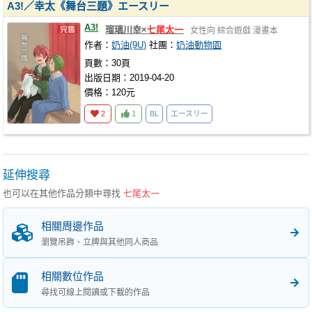
A3!／幸太《舞台三題》エースリー
A3!
瑠璃川幸×
七尾太一
女性向
綜合遊戲
漫畫本
作者：
奶油(9U)
社團：
奶油動物園
頁數：30頁
出版日期：2019-04-20
價格：120元
2
1
BL
エースリー
延伸搜尋
也可以在其他作品分類中尋找
七尾太一
相關周邊作品
瀏覽吊飾、立牌與其他同人商品
相關數位作品
尋找可線上閱讀或下載的作品