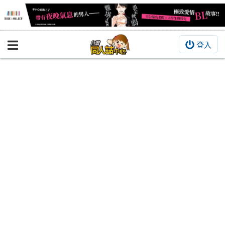
登入
BOOKY書集倉庫
同人作品
同人誌
同人周邊
同人數位作品
活動&消息
同人誌活動
最新消息
同人相關店家
宣傳&交流