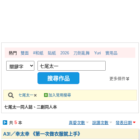
同人社團
工作委託
同人宣傳看板
繪圖藝廊
熱門
雙面
#和紙
貼紙
2026
刀劍亂舞
Yuri
實用品
交流中心
攤位轉讓區
會員功能選單
更多條件
會員中心
七尾太一
加入常用搜尋
註冊會員
七尾太一同人誌、二創同人本
登入
5
共
本
喜愛次數
說讚次數
發表日期
A3!／幸太幸 《第一次做衣服就上手》