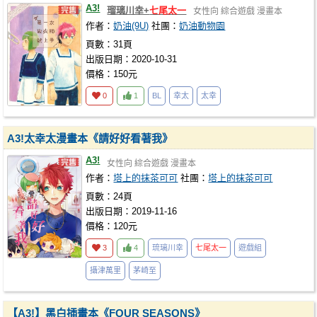
A3!
瑠璃川幸+
七尾太一
女性向
綜合遊戲
漫畫本
作者：
奶油(9U)
社團：
奶油動物園
頁數：31頁
出版日期：2020-10-31
價格：150元
0
1
BL
幸太
太幸
A3!太幸太漫畫本《請好好看著我》
A3!
女性向
綜合遊戲
漫畫本
作者：
塔上的抹茶可可
社團：
塔上的抹茶可可
頁數：24頁
出版日期：2019-11-16
價格：120元
3
4
琉璃川幸
七尾太一
遊戲組
攝津萬里
茅崎至
【A3!】黑白插畫本《FOUR SEASONS》