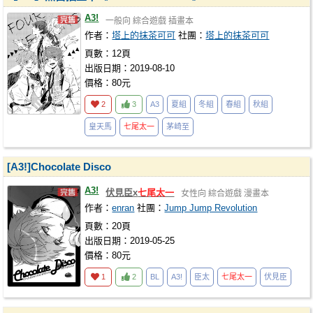
A3!
一般向
綜合遊戲
插畫本
作者：
塔上的抹茶可可
社團：
塔上的抹茶可可
頁數：12頁
出版日期：2019-08-10
價格：80元
2
3
A3
夏組
冬組
春組
秋組
皇天馬
七尾太一
茅崎至
[A3!]Chocolate Disco
A3!
伏見臣x
七尾太一
女性向
綜合遊戲
漫畫本
作者：
enran
社團：
Jump Jump Revolution
頁數：20頁
出版日期：2019-05-25
價格：80元
1
2
BL
A3!
臣太
七尾太一
伏見臣