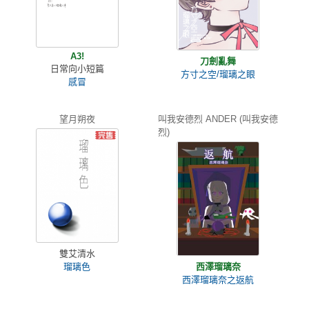
A3!
刀劍亂舞
日常向小短篇
方寸之空/瑠璃之眼
感冒
望月朔夜
叫我安德烈 ANDER (叫我安德
烈)
雙艾清水
瑠璃色
西澤瑠璃奈
西澤瑠璃奈之返航