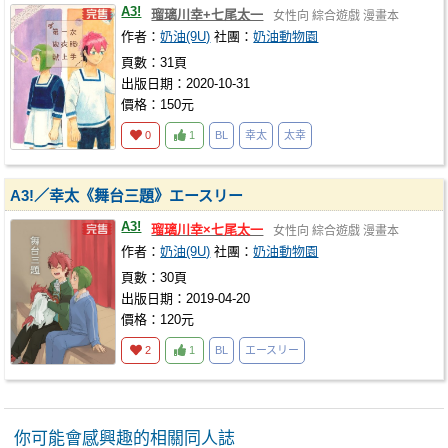
A3!
瑠璃川幸+七尾太一
女性向
綜合遊戲
漫畫本
作者：
奶油(9U)
社團：
奶油動物園
頁數：31頁
出版日期：2020-10-31
價格：150元
0
1
BL
幸太
太幸
A3!／幸太《舞台三題》エースリー
A3!
瑠璃川幸×七尾太一
女性向
綜合遊戲
漫畫本
作者：
奶油(9U)
社團：
奶油動物園
頁數：30頁
出版日期：2019-04-20
價格：120元
2
1
BL
エースリー
你可能會感興趣的相關同人誌