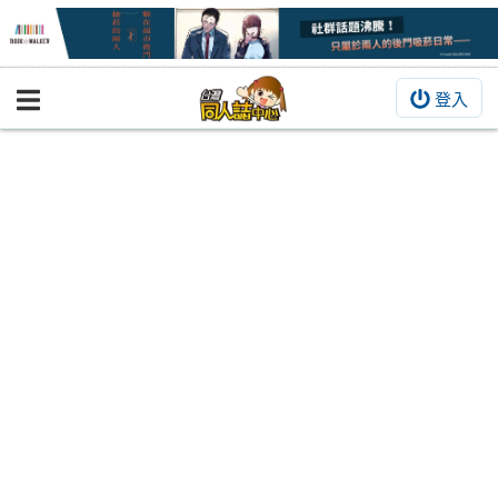
登入
BOOKY書集倉庫
同人作品
同人誌
同人周邊
同人數位作品
活動&消息
同人誌活動
最新消息
同人相關店家
宣傳&交流