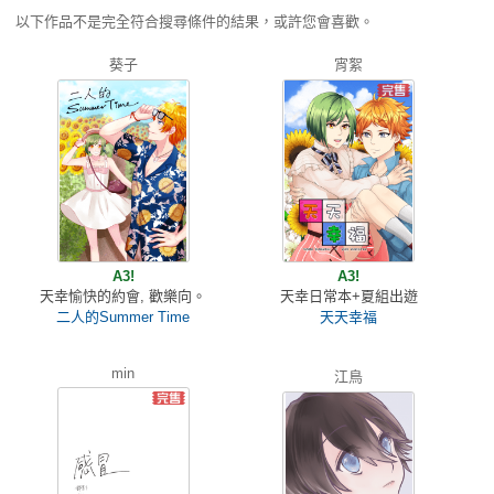
以下作品不是完全符合搜尋條件的結果，或許您會喜歡。
葵子
宵絮
A3!
A3!
天幸愉快的約會, 歡樂向。
天幸日常本+夏組出遊
二人的Summer Time
天天幸福
min
江鳥