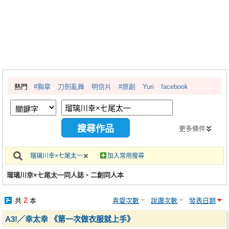
同人社團
工作委託
同人宣傳看板
繪圖藝廊
熱門
#胸章
刀劍亂舞
明信片
#原創
Yuri
facebook
交流中心
攤位轉讓區
會員功能選單
更多條件
會員中心
瑠璃川幸×七尾太一
加入常用搜尋
註冊會員
瑠璃川幸×七尾太一同人誌、二創同人本
登入
2
共
本
喜愛次數
說讚次數
發表日期
A3!／幸太幸 《第一次做衣服就上手》