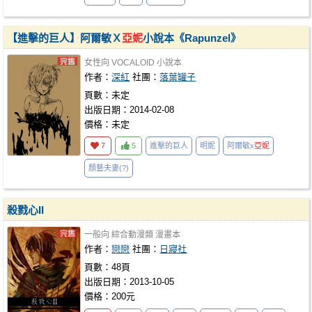
【進擊的巨人】阿爾敏Ｘ
亞妮
小說本《Rapunzel》
女性向
VOCALOID
小說本
作者：
深紅
社團：
落葉罐子
頁數：未定
出版日期：2014-02-08
價格：未定
7
5
進擊的巨人
明妮
阿爾敏x
亞妮
顏藝夫妻(?)
殺戮心II
一般向
綜合動漫類
漫畫本
作者：
戀戀
社團：
日寢社
頁數：48頁
出版日期：2013-10-05
價格：200元