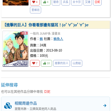
4
4
獵奇
兵長
米卡莎
艾連
亞妮
里維班
【進擊的巨人】你看看那邊有貓耳！(σﾟ∀ﾟ)σﾟ∀ﾟ)σ
一般向
JUMP系
漫畫本
作者：
鮪
社團：
鮪魚人
頁數：24頁
出版日期：2013-08-10
價格：100元
7
10
進擊的巨人
山奧組
延伸搜尋
也可以在其他作品分類中尋找
亞妮
相關周邊作品
瀏覽吊飾、立牌與其他同人商品