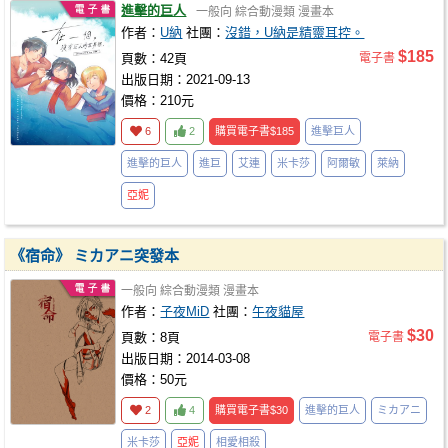
進擊的巨人
一般向
綜合動漫類
漫畫本
作者：
U納
社團：
沒錯，U納是精靈耳控。
$185
頁數：42頁
電子書
出版日期：2021-09-13
價格：210元
6
2
購買電子書
$185
進擊巨人
進擊的巨人
進巨
艾連
米卡莎
阿爾敏
萊納
亞妮
《宿命》 ミカアニ突發本
一般向
綜合動漫類
漫畫本
作者：
子夜MiD
社團：
午夜貓屋
$30
頁數：8頁
電子書
出版日期：2014-03-08
價格：50元
2
4
購買電子書
$30
進擊的巨人
ミカアニ
米卡莎
亞妮
相愛相殺