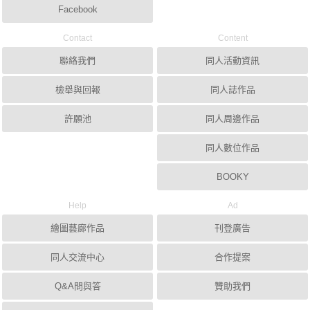
Facebook
Contact
Content
聯絡我們
同人活動資訊
檢舉與回報
同人誌作品
許願池
同人周邊作品
同人數位作品
BOOKY
Help
Ad
繪圖藝廊作品
刊登廣告
同人交流中心
合作提案
Q&A問與答
贊助我們