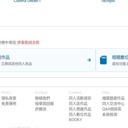
Colorful Dream I
Nichijou
分類中尋找
伊東歌詞太郎
邊作品
相關數
、立牌與其他同人商品
尋找可線
Policy
Contact
Content
Help
隱私政策
聯絡我們
同人活動資訊
繪圖藝廊作品
免責聲明
檢舉與回報
同人誌作品
同人交流中心
許願池
同人周邊作品
Q&A問與答
同人數位作品
系統檢測
BOOKY