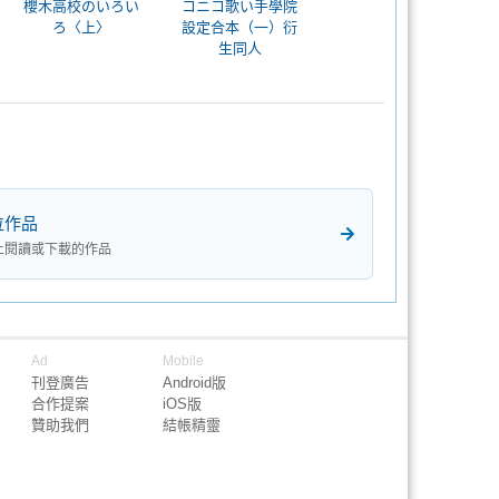
櫻木高校のいろい
コニコ歌い手學院
ろ〈上〉
設定合本（一）衍
生同人
位作品
上閱讀或下載的作品
Ad
Mobile
刊登廣告
Android版
合作提案
iOS版
贊助我們
結帳精靈