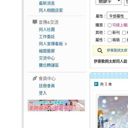
最新消息
同人相關店家
屬性：
宣傳&交流
購買：
可線上購
同人社團
其他：
新刊
工作委託
屬性：
萌萌
同人宣傳看板
3
繪圖藝廊
伊東歌詞太郎
交流中心
伊東歌詞太郎同人誌
攤位轉讓區
會員中心
1
共
本
註冊會員
登入