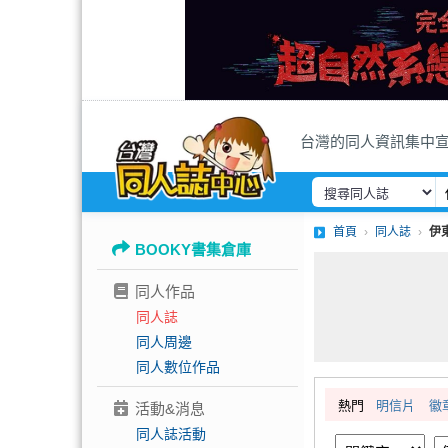
台灣的同人資訊集中
首頁
同人誌
伊
BOOKY書集倉庫
同人作品
同人誌
同人周邊
同人數位作品
熱門
明信片
徽
活動&消息
同人誌活動