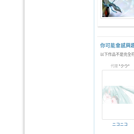
你可能會感興
以下作品不是完全
*クウ*
代理
ニコニコ