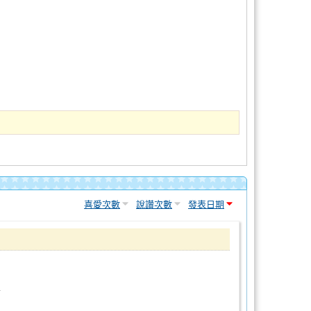
喜愛次數
說讚次數
發表日期
可