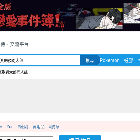
宣傳、交流平台
Pokemon
紙膠
搜尋
東歌詞太郎同人誌
章
Yuri
#原創
實用品
#胸章