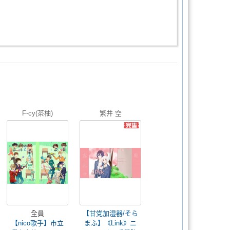
F-cy(茶柚)
繁井 空
全員
【甘党加湿器/そら
【nico歌手】市立
まふ】《Link》ニ