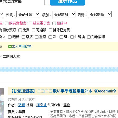
性質：
類別：
活動：
買
購買實體書
購買電子書
預購中
有開放預訂
免費
可通販
排除已完售
擬人
糟糕
惡搞
獵奇
GL
BL
性轉換
形象崩壞
加入常用搜尋
、二創同人本
【甘党加湿器】ニコニコ歌い手學院設定番外本《Decemuir》
女性向
其他
小說本
作者：
玥曦
社團：
嘆息地
共同作者：
凜詠
頁數：40頁
主要甘党，微其他CP 主內容是接續Link、但也
視為單獨的一本看，不會影響往後nico合本的閱
出版日期：2014-12-13