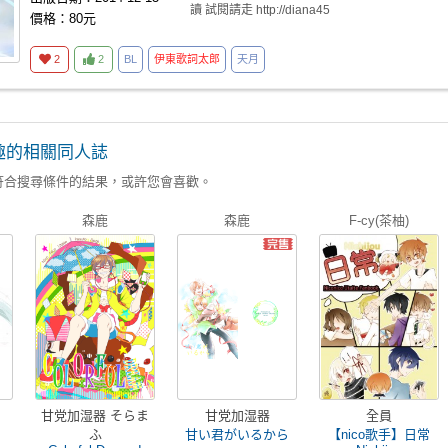
讀 試閱請走 http://diana45
價格：80元
2
2
BL
伊東歌詞太郎
天月
趣的相關同人誌
符合搜尋條件的結果，或許您會喜歡。
森鹿
森鹿
F-cy(茶柚)
甘党加湿器 そらま
甘党加湿器
全員
ふ
甘い君がいるから
【nico歌手】日常