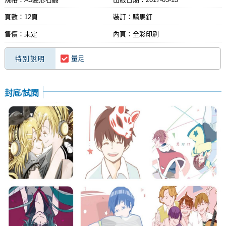
頁數：12頁
裝訂：騎馬釘
售價：未定
內頁：全彩印刷
量足
特別說明
封底/試閱