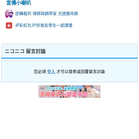
宣傳小喇叭
逆轉裁判 律師與鋼琴家 光透鏡吊飾
🌈彩虹社JP好朋友學生一起讀書
ニコニコ 留言討論
您必須
登入
才可以發表或回覆留言討論