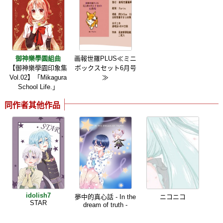
御神樂學園組曲
画報世羅PLUS≪ミニ
【御神樂學園印象集
ボックスセット6月号
Vol.02】「Mikagura
≫
School Life.」
同作者其他作品
idolish7
夢中的真心話 - In the
ニコニコ
STAR
dream of truth -