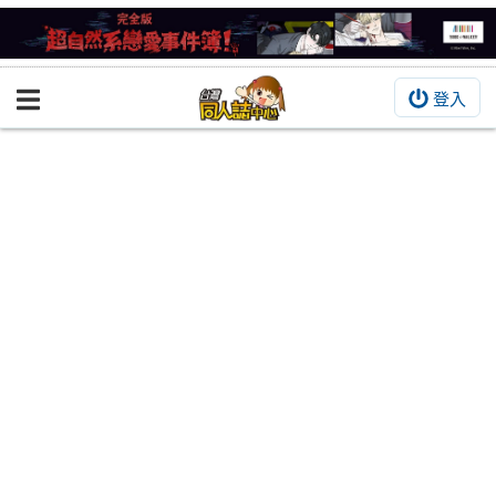
登入
BOOKY書集倉庫
同人作品
同人誌
同人周邊
同人數位作品
活動&消息
同人誌活動
最新消息
同人相關店家
宣傳&交流