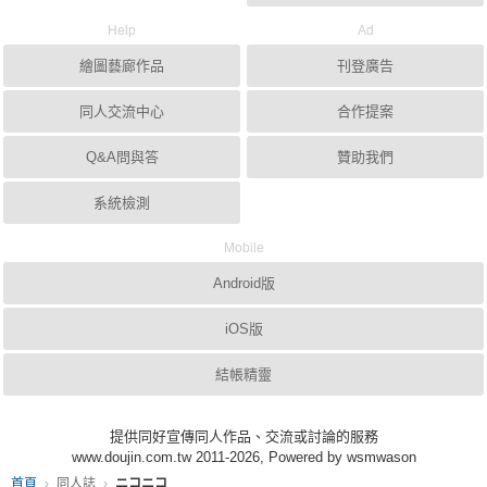
Help
Ad
繪圖藝廊作品
刊登廣告
同人交流中心
合作提案
Q&A問與答
贊助我們
系統檢測
Mobile
Android版
iOS版
結帳精靈
提供同好宣傳同人作品、交流或討論的服務
www.doujin.com.tw 2011-2026, Powered by wsmwason
首頁
同人誌
ニコニコ