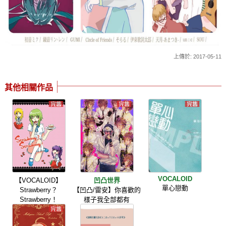
上傳於: 2017-05-11
其他相關作品
VOCALOID
【VOCALOID】
凹凸世界
單心戀動
Strawberry？
【凹凸/雷安】你喜歡的
Strawberry！
樣子我全部都有