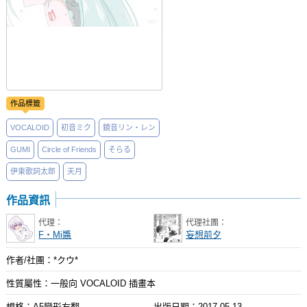
作品標籤
VOCALOID
初音ミク
鏡音リン‧レン
GUMI
Circle of Friends
そらる
伊東歌詞太郎
天月
作品資訊
代理：
代理社團：
F‧Mi醬
妄想前夕
作者/社團：*クウ*
性質屬性：一般向 VOCALOID 插畫本
規格：A5變形右翻
出版日期：
2017-05-13