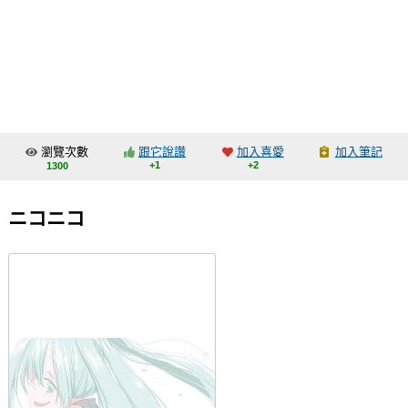
同人社團
工作委託
同人宣傳看板
繪圖藝廊
瀏覽次數
跟它說讚
加入喜愛
加入筆記
交流中心
+1
+2
1300
攤位轉讓區
ニコニコ
會員功能選單
會員中心
註冊會員
登入