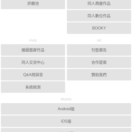
許願池
同人周邊作品
同人數位作品
BOOKY
Help
Ad
繪圖藝廊作品
刊登廣告
同人交流中心
合作提案
Q&A問與答
贊助我們
系統檢測
Mobile
Android版
iOS版