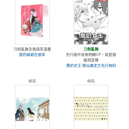
刀劍亂舞全員搞笑漫畫
刀劍亂舞
我的爺爺在彼岸
先行版中並無明顯CP，就是個
腦洞宣傳
喬奶女王-歌仙兼定方先行無料
柳苑
柳苑