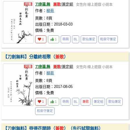
刀劍亂舞
兼歌
/兼定組
女性向
線上遊戲
小說本
作者：
柳苑
頁數：8頁
出版日期：2018-03-03
價格：免費
1
1
萌萌
BL
歌仙兼定
和泉守兼定
【刀劍無料】分離終相聚（
兼歌
）
刀劍亂舞
兼歌
/兼定組
女性向
線上遊戲
小說本
作者：
柳苑
頁數：8頁
出版日期：2017-08-05
價格：免費
1
1
萌萌
BL
兼歌
兼定組
歌仙兼定
和泉守兼定
【刀劍無料】待得花開時（
兼歌
）（先行試閱無料）