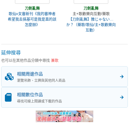
刀劍亂舞
刀劍亂舞
歌仙x女審新刊《我的審神者
主+歌歡樂向互動/藥歌
希望我去搞基可是我是直的該
【刀劍亂舞】雅じゃない…
怎麼辦》
か？（藥歌/歌仙/主+歌歡樂向
互動）
延伸搜尋
也可以在其他作品分類中尋找
兼歌
相關周邊作品
瀏覽吊飾、立牌與其他同人商品
相關數位作品
尋找可線上閱讀或下載的作品