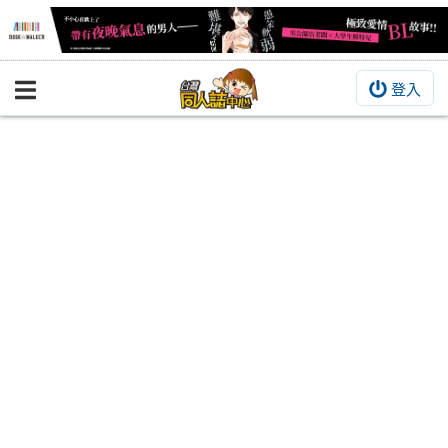
登入
BOOKY書集倉庫
同人作品
同人誌
同人周邊
同人數位作品
活動&消息
同人誌活動
最新消息
同人相關店家
宣傳&交流