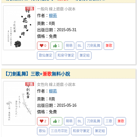
一般向
線上遊戲
小說本
作者：
柳苑
頁數：8頁
出版日期：2015-05-31
價格：免費
0
1
萌萌
BL
刀劍亂舞
兼歌
歌仙兼定
和泉守兼定
兼定組
【刀劍亂舞】三歌+
兼歌
無料小說
女性向
線上遊戲
小說本
作者：
柳苑
頁數：8頁
出版日期：2015-05-16
價格：免費
2
2
萌萌
BL
刀劍亂舞
三歌
兼歌
歌仙
三日月宗近
和泉守兼定
兼定組