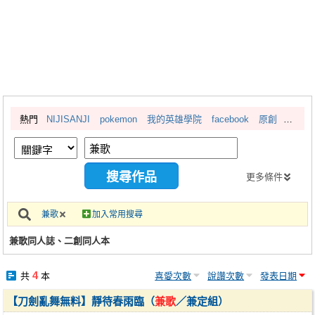
同人社團
工作委託
同人宣傳看板
繪圖藝廊
熱門
NIJISANJI
pokemon
我的英雄學院
facebook
原創
交流中心
攤位轉讓區
會員功能選單
更多條件
會員中心
兼歌
加入常用搜尋
註冊會員
兼歌同人誌、二創同人本
登入
4
共
本
喜愛次數
說讚次數
發表日期
【刀劍亂舞無料】靜待春雨臨（
兼歌
／兼定組）