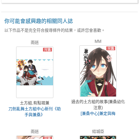
你可能會感興趣的相關同人誌
以下作品不是完全符合搜尋條件的結果，或許您會喜歡。
MM
雨迷
過去的土方組的故事(兼桑幼化
土方組,有點堀兼
注意)
刀劍亂舞土方組中心新刊《助
[兼桑中心]兼定與梅
手與兼桑》
雨迷
結城臣