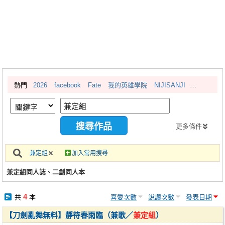
同人社團
工作委託
同人宣傳看板
繪圖藝廊
熱門
2026
facebook
Fate
我的英雄學院
NIJISANJI
交流中心
攤位轉讓區
會員功能選單
更多條件
會員中心
兼定組
加入常用搜尋
註冊會員
兼定組同人誌、二創同人本
登入
4
共
本
喜愛次數
說讚次數
發表日期
【刀劍亂舞無料】靜待春雨臨（兼歌／
兼定組
）