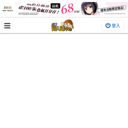
登入
BOOKY書集倉庫
同人作品
同人誌
同人周邊
同人數位作品
活動&消息
同人誌活動
最新消息
同人相關店家
宣傳&交流