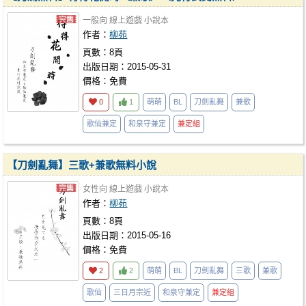
一般向
線上遊戲
小說本
作者：
柳苑
頁數：8頁
出版日期：2015-05-31
價格：免費
0
1
萌萌
BL
刀劍亂舞
兼歌
歌仙兼定
和泉守兼定
兼定組
【刀劍亂舞】三歌+兼歌無料小說
女性向
線上遊戲
小說本
作者：
柳苑
頁數：8頁
出版日期：2015-05-16
價格：免費
2
2
萌萌
BL
刀劍亂舞
三歌
兼歌
歌仙
三日月宗近
和泉守兼定
兼定組