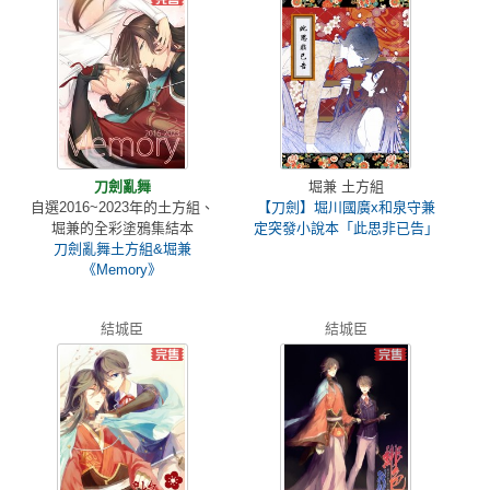
刀劍亂舞
堀兼 土方組
自選2016~2023年的土方組、
【刀劍】堀川國廣x和泉守兼
堀兼的全彩塗鴉集結本
定突發小說本「此思非已告」
刀劍亂舞土方組&堀兼
《Memory》
結城臣
結城臣