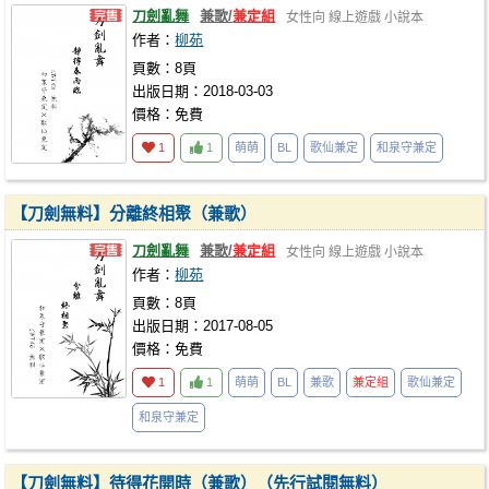
刀劍亂舞
兼歌/
兼定組
女性向
線上遊戲
小說本
作者：
柳苑
頁數：8頁
出版日期：2018-03-03
價格：免費
1
1
萌萌
BL
歌仙兼定
和泉守兼定
【刀劍無料】分離終相聚（兼歌）
刀劍亂舞
兼歌/
兼定組
女性向
線上遊戲
小說本
作者：
柳苑
頁數：8頁
出版日期：2017-08-05
價格：免費
1
1
萌萌
BL
兼歌
兼定組
歌仙兼定
和泉守兼定
【刀劍無料】待得花開時（兼歌）（先行試閱無料）