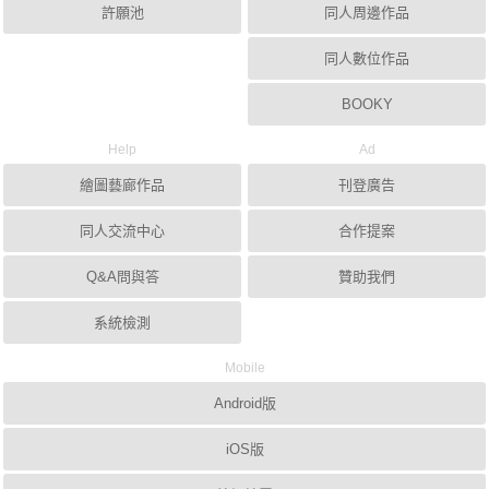
許願池
同人周邊作品
同人數位作品
BOOKY
Help
Ad
繪圖藝廊作品
刊登廣告
同人交流中心
合作提案
Q&A問與答
贊助我們
系統檢測
Mobile
Android版
iOS版