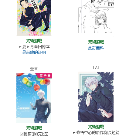
咒術迴戰
咒術迴戰
五夏五青春回憶本
虎釘無料
最前線的証明
LAI
萱草
咒術迴戰
咒術迴戰
五條悟中心的原作向長短篇
回憶補(捏)完(造)