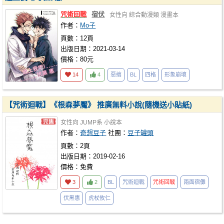
咒術回戰
宿伏
女性向
綜合動漫類
漫畫本
作者：
Mo子
頁數：12頁
出版日期：2021-03-14
價格：80元
14
4
惡搞
BL
四格
形象崩壞
【咒術迴戰】《根森夢魘》 推廣無料小說(隨機送小貼紙)
女性向
JUMP系
小說本
作者：
奇想豆子
社團：
豆子罐頭
頁數：2頁
出版日期：2019-02-16
價格：免費
3
2
BL
咒術迴戰
咒術回戰
兩面宿儺
伏黑惠
虎杖攸仁