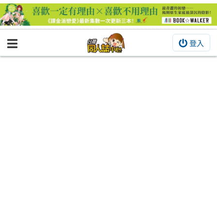
登入
BOOKY書集倉庫
同人作品
同人誌
同人周邊
同人數位作品
活動&消息
同人誌活動
最新消息
同人相關店家
宣傳&交流