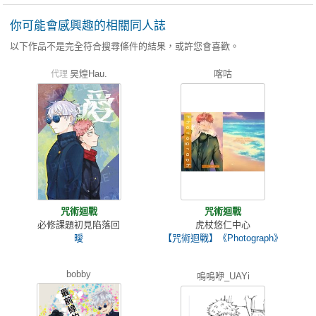
你可能會感興趣的相關同人誌
以下作品不是完全符合搜尋條件的結果，或許您會喜歡。
昊煌Hau.
喀咕
代理
咒術迴戰
咒術迴戰
必修課題初見陷落回
虎杖悠仁中心
曖
【咒術迴戰】《Photograph》
bobby
嗚嗚咿_UAYi