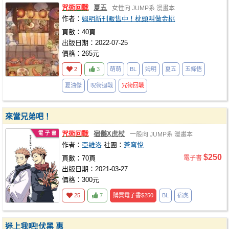
咒術回戰
夏五
女性向
JUMP系
漫畫本
作者：
姆明新刊販售中！枕頭叫做金桃
頁數：40頁
出版日期：2022-07-25
價格：265元
2
3
萌萌
BL
姆明
夏五
五條悟
夏油傑
呪術迴戰
咒術回戰
來當兄弟吧！
咒術回戰
宿儺X虎杖
一般向
JUMP系
漫畫本
作者：
亞維洛
社團：
蒼穹悅
$250
頁數：70頁
電子書
出版日期：2021-03-27
價格：300元
25
7
購買電子書
$250
BL
宿虎
迷上我吧!伏黑 惠