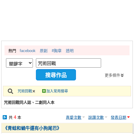
同人社團
工作委託
同人宣傳看板
繪圖藝廊
熱門
facebook
原創
#胸章
透明
交流中心
攤位轉讓區
會員功能選單
更多條件
會員中心
咒術回戰
加入常用搜尋
註冊會員
咒術回戰同人誌、二創同人本
登入
4
共
本
喜愛次數
說讚次數
發表日期
《青蛙和蝸牛還有小狗尾巴》