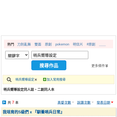
同人社團
工作委託
同人宣傳看板
繪圖藝廊
熱門
刀劍亂舞
雙面
原創
pokemon
明信片
#原創
＿＿
交流中心
攤位轉讓區
會員功能選單
更多條件
會員中心
哨兵嚮導設定
加入常用搜尋
註冊會員
哨兵嚮導設定同人誌、二創同人本
登入
7
共
本
喜愛次數
說讚次數
發表日期
我培育的S級們 x 『馴養哨兵日常』