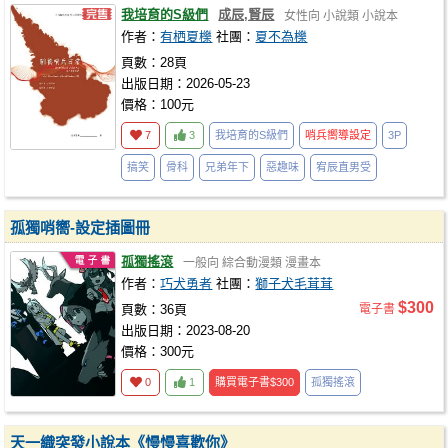
我培育的S級們
成辰,賢辰
女性向
小說類
小說本
作者：
有栖夏櫟
社團：
夏不為櫟
頁數：28頁
出版日期：2026-05-23
價格：100元
7
3
我培育的S級們
哨兵嚮導設定
3P
搞笑
骨科
兄弟年下
惡趣味
宥辰直男受
孤獨哨嚮-設定插圖冊
孤獨搖滾
一般向
綜合動漫類
漫畫本
作者：
巧犬勇者
社團：
獅子犬毛茸茸
$300
頁數：36頁
電子書
出版日期：2023-08-20
價格：300元
0
1
購買電子書
$300
孤獨搖滾
天一織突發小說本《慢慢喜歡你》