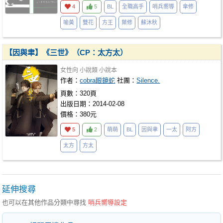
4
5
BL
全職高手
哨兵嚮導
傘修
喻黃
雙花
方王
葉修
蘇沐秋
【因與聿】《三世》（CP：太方太）
女性向
小說類
小說本
作者：
cobra眼鏡蛇
社團：
Silence.
頁數：320頁
出版日期：2014-02-08
價格：380元
5
2
萌萌
BL
因與聿
一太
阿方
太方
方太
延伸搜尋
也可以在其他作品分類中尋找
哨兵嚮導設定