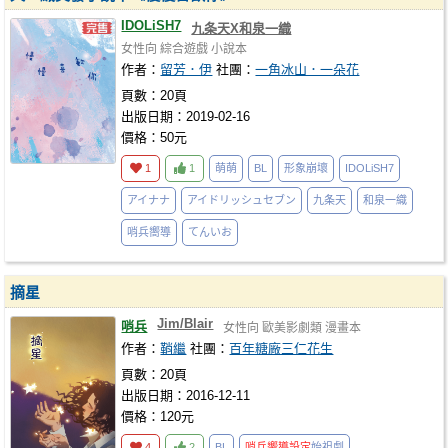
IDOLiSH7
九条天X和泉一織
女性向
綜合遊戲
小說本
作者：
留芳．伊
社團：
一角冰山．一朵花
頁數：20頁
出版日期：2019-02-16
價格：50元
1
1
萌萌
BL
形象崩壞
IDOLiSH7
アイナナ
アイドリッシュセブン
九条天
和泉一織
哨兵嚮導
てんいお
摘星
Jim/Blair
哨兵
女性向
歐美影劇類
漫畫本
作者：
鞘繼
社團：
百年糖廠三仁花生
頁數：20頁
出版日期：2016-12-11
價格：120元
4
2
BL
哨兵嚮導設定
始祖劇