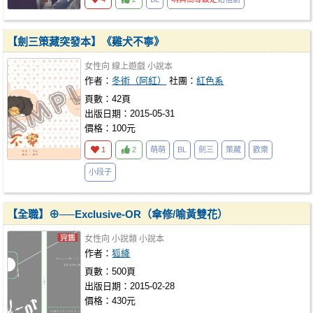
【劍三策藏突發本】《雞犬不寧》
女性向
線上遊戲
小說本
作者：
冬術（阿紅）
社團：
紅色系
頁數：42頁
出版日期：2015-05-31
價格：100元
1
2
萌萌
BL
劍三
策藏
歡樂
小段子
【全職】⊕──Exclusive-OR（傘修/喻黃雙花）
女性向
小說類
小說本
作者：
狐絳
頁數：500頁
出版日期：2015-02-28
價格：430元