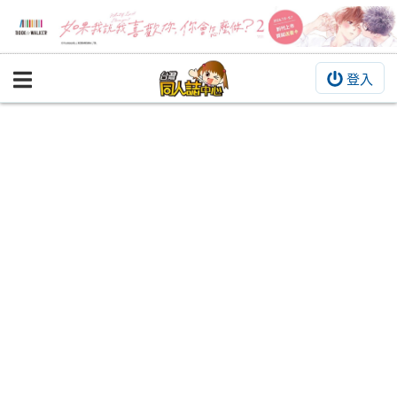
登入
BOOKY書集倉庫
同人作品
同人誌
同人周邊
同人數位作品
活動&消息
同人誌活動
最新消息
同人相關店家
宣傳&交流