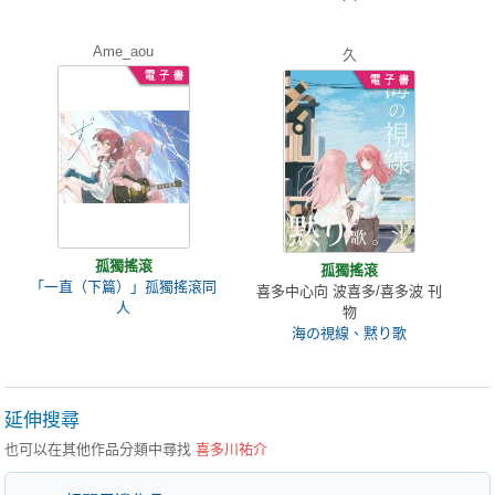
Ame_aou
久
孤獨搖滾
孤獨搖滾
「一直（下篇）」孤獨搖滾同
喜多中心向 波喜多/喜多波 刊
人
物
海の視線、黙り歌
延伸搜尋
也可以在其他作品分類中尋找
喜多川祐介