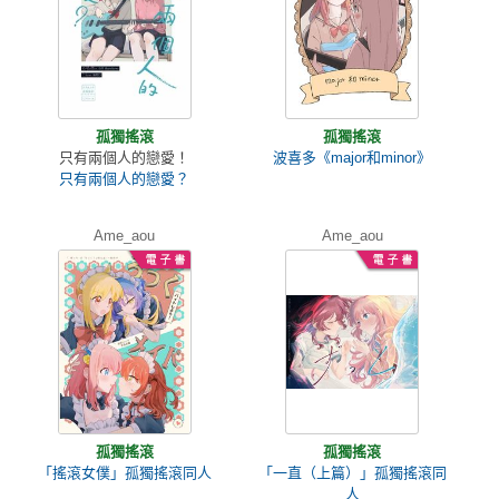
孤獨搖滾
孤獨搖滾
只有兩個人的戀愛！
波喜多《major和minor》
只有兩個人的戀愛？
Ame_aou
Ame_aou
孤獨搖滾
孤獨搖滾
「搖滾女僕」孤獨搖滾同人
「一直（上篇）」孤獨搖滾同
人