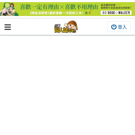
登入
BOOKY書集倉庫
同人作品
同人誌
同人周邊
同人數位作品
活動&消息
同人誌活動
最新消息
同人相關店家
宣傳&交流