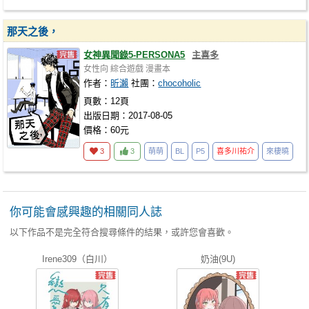
那天之後，
女神異聞錄5-PERSONA5
主喜多
女性向
綜合遊戲
漫畫本
作者：
昕瀨
社團：
chocoholic
頁數：12頁
出版日期：2017-08-05
價格：60元
3
3
萌萌
BL
P5
喜多川祐介
來棲曉
你可能會感興趣的相關同人誌
以下作品不是完全符合搜尋條件的結果，或許您會喜歡。
Irene309（白川）
奶油(9U)