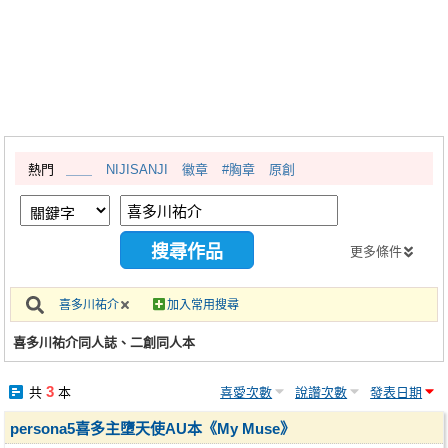
同人社團
工作委託
同人宣傳看板
繪圖藝廊
熱門
＿＿
NIJISANJI
徽章
#胸章
原創
交流中心
攤位轉讓區
會員功能選單
更多條件
會員中心
喜多川祐介
加入常用搜尋
註冊會員
喜多川祐介同人誌、二創同人本
登入
3
共
本
喜愛次數
說讚次數
發表日期
persona5喜多主墮天使AU本《My Muse》