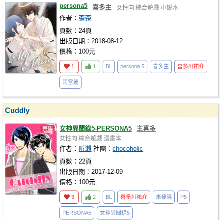
persona5
喜多主
女性向
綜合遊戲
小說本
作者：
歪歪
頁數：24頁
出版日期：2018-08-12
價格：100元
1
1
BL
persona 5
喜多主
喜多川祐介
雨宮蓮
Cuddly
女神異聞錄5-PERSONA5
主喜多
女性向
綜合遊戲
漫畫本
作者：
昕瀨
社團：
chocoholic
頁數：22頁
出版日期：2017-12-09
價格：100元
3
2
BL
喜多川祐介
來棲曉
P5
PERSONA5
女神異聞錄5