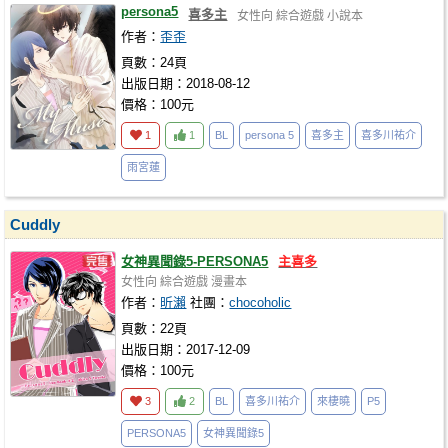
persona5
喜多主
女性向
綜合遊戲
小說本
作者：
歪歪
頁數：24頁
出版日期：2018-08-12
價格：100元
1
1
BL
persona 5
喜多主
喜多川祐介
雨宮蓮
Cuddly
女神異聞錄5-PERSONA5
主喜多
女性向
綜合遊戲
漫畫本
作者：
昕瀨
社團：
chocoholic
頁數：22頁
出版日期：2017-12-09
價格：100元
3
2
BL
喜多川祐介
來棲曉
P5
PERSONA5
女神異聞錄5