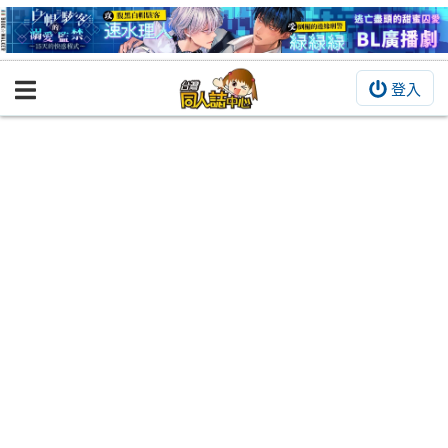
登入
BOOKY書集倉庫
同人作品
同人誌
同人周邊
同人數位作品
活動&消息
同人誌活動
最新消息
同人相關店家
宣傳&交流