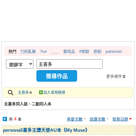
同人社團
工作委託
同人宣傳看板
繪圖藝廊
熱門
刀劍亂舞
Yuri
＿＿
實用品
#原創
原創
pokemon
交流中心
攤位轉讓區
會員功能選單
更多條件
會員中心
主喜多
加入常用搜尋
註冊會員
主喜多同人誌、二創同人本
登入
4
共
本
喜愛次數
說讚次數
發表日期
persona5喜多主墮天使AU本《My Muse》