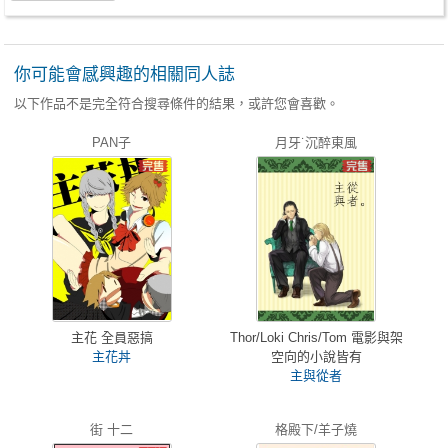
你可能會感興趣的相關同人誌
以下作品不是完全符合搜尋條件的結果，或許您會喜歡。
PAN子
月牙˙沉醉東風
主花 全員惡搞
Thor/Loki Chris/Tom 電影與架
主花丼
空向的小說皆有
主與從者
街 十二
格殿下/羊子燒