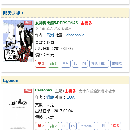
那天之後，
女神異聞錄5-PERSONA5
主喜多
女性向
綜合遊戲
漫畫本
作者：
昕瀨
社團：
chocoholic
頁數：12頁
出版日期：2017-08-05
價格：60元
3
3
萌萌
BL
P5
喜多川祐介
來棲曉
Egoism
Persona5
主明+
主喜多
女性向
綜合遊戲
小說本
作者：
鬱離
社團：
EOA
頁數：未定
出版日期：2017-02-04
價格：未定
2
2
BL
P5
Persona5
主明
主喜多