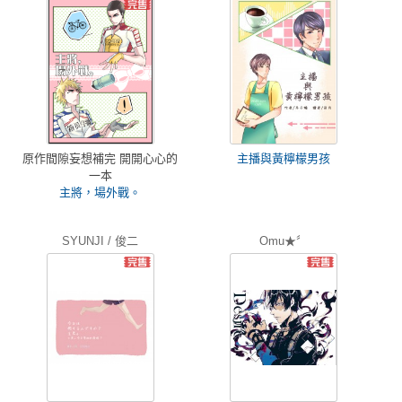
原作間隙妄想補完 開開心心的
主播與黃檸檬男孩
一本
主將，場外戰。
SYUNJI / 俊二
Omu★〞