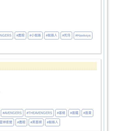
ENGERS
#鷹眼
#小蜘蛛
#蜘蛛人
#死侍
#Hawkeye
下
#AVENGERS
#THEAVENGERS
#基槌
#盾鐵
#盾東
#雷神索爾
#鷹眼
#黑寡婦
#蜘蛛人