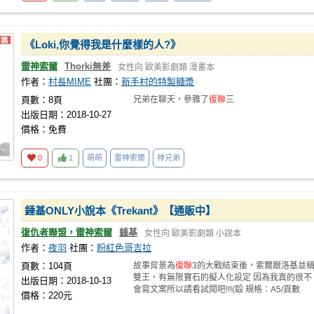
《Loki,你覺得我是什麼樣的人?》
雷神索爾
Thorki無差
女性向
歐美影劇類
漫畫本
作者：
村長MIME
社團：
新手村的特製糖漿
頁數：8頁
兄弟在聊天，參雜了
復聯
三
出版日期：2018-10-27
價格：免費
0
1
萌萌
雷神索爾
神兄弟
錘基ONLY小說本《Trekant》【通販中】
復仇者聯盟，雷神索爾
錘基
女性向
歐美影劇類
小說本
作者：
夜羽
社團：
粉紅色哥吉拉
頁數：104頁
故事背景為
復聯
3的大戰結束後，索爾跟洛基並
雙王，有無限寶石的擬人化設定 因為我真的很不
出版日期：2018-10-13
會寫文案所以請看試閱吧!!!(毆 規格：A5/頁數
價格：220元