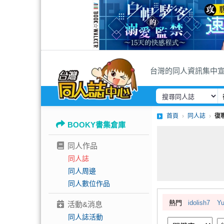
台灣的同人資訊集中
首頁
同人誌
復
BOOKY書集倉庫
同人作品
同人誌
同人周邊
同人數位作品
熱門
idolish7
Yu
活動&消息
同人誌活動