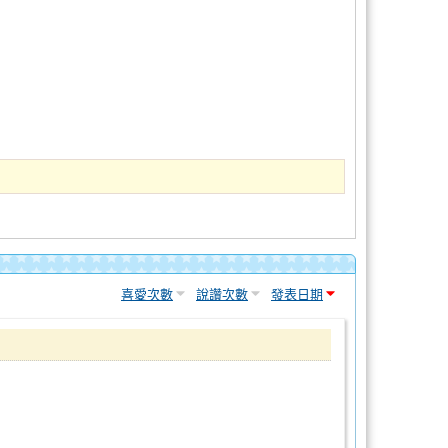
喜愛次數
說讚次數
發表日期