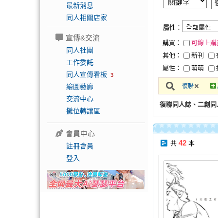
最新消息
同人相關店家
屬性：
宣傳&交流
購買：
可線上購
同人社團
其他：
新刊
工作委託
屬性：
萌萌
同人宣傳看板
3
繪圖藝廊
復聯
交流中心
復聯同人誌、二創同
攤位轉讓區
會員中心
42
共
本
註冊會員
登入