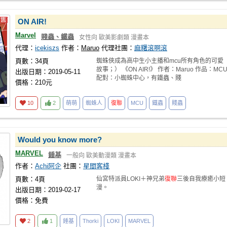
ON AIR!
Marvel
賤蟲、鐵蟲
女性向
歐美影劇類
漫畫本
代理：
icekiszs
作者：
Maruo
代理社團：
麻糬滾啊滾
頁數：34頁
蜘蛛俠成為高中生小主播和mcu所有角色的可愛
故事；） 《ON AIR!》 作者：Maruo 作品：MC
出版日期：2019-05-11
配對：小蜘蛛中心，有鐵蟲、賤
價格：210元
10
2
萌萌
蜘蛛人
復聯
MCU
鐵蟲
賤蟲
Would you know more?
MARVEL
錘基
一般向
歐美動漫類
漫畫本
作者：
Achi阿企
社團：
星間客棧
頁數：4頁
仙宮特派員LOKI＋神兄弟
復聯
三後自我療癒小短
漫。
出版日期：2019-02-17
價格：免費
2
1
錘基
Thorki
LOKI
MARVEL