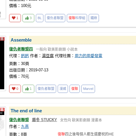
價格：100元
1
3
BL
復仇者聯盟
復聯
科學組
鐵綠
Assemble
復仇者聯盟四
一般向
歐美影劇類
小說本
代理：
鈣鈣
作者：
湯豆腐
代理社團：
用力的用愛發電
頁數：30頁
出版日期：2019-07-13
價格：70元
0
1
復仇者聯盟
漫威
復聯
Marvel
The end of line
復仇者聯盟
盾冬 STUCKY
女性向
歐美影劇類
漫畫本
作者：
九燕
頁數：8頁
復聯
四之後每個人都生還慶祝的HE