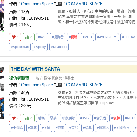
作者：
Command+Space
社團：
COMMAND+SPACE
頁數：18頁
鷹眼、蜘蛛人、死侍為主角的故事，嚴肅正經嘴
砲向 本書是在描述關於由一隻鷹、一隻小小蜘
出版日期：2019-05-11
蛛、和一個他媽的不知道他到底是什麼生物的物
價格：140元
體，這三個角色
3
2
#AVG
#復仇者
#
復聯
#MCU
#AVENGERS
#THEAV
#SpiderMan
#Spidey
#Deadpool
THE DAY WITH SANTA
復仇者聯盟
一般向
歐美影劇類
漫畫本
作者：
Command+Space
社團：
COMMAND+SPACE
頁數：40頁
復仇者3：無限之戰與終局之戰之間 搞笑嘴砲向
!!!試閱總共有16P，同人誌中心放不下，因此剩
出版日期：2019-05-11
的試閱請移駕至噗浪閱讀: https://w
價格：200元
2
2
糟糕
惡搞
形象崩壞
#AVG
#復仇者
#
復聯
#MCU
#小蜘蛛
#寡鷹
#美隊
#索爾
#東尼
#洛基
#鋼鐵人
#美國隊長