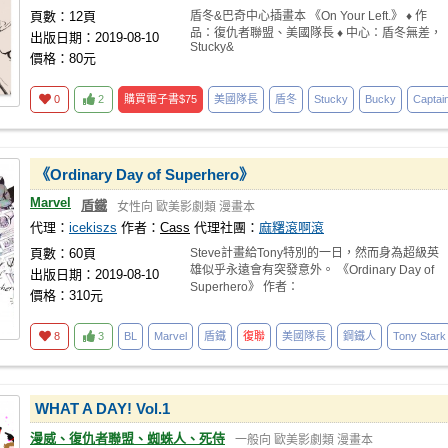
頁數：12頁
盾冬&巴奇中心插畫本 《On Your Left.》 ♦︎ 作
品：復仇者聯盟、美國隊長 ♦︎ 中心：盾冬無差，
出版日期：2019-08-10
Stucky&
價格：80元
0
2
購買電子書
$75
美國隊長
盾冬
Stucky
Bucky
Captai
《Ordinary Day of Superhero》
Marvel
盾鐵
女性向
歐美影劇類
漫畫本
代理：
icekiszs
作者：
Cass
代理社團：
麻糬滾啊滾
頁數：60頁
Steve計畫給Tony特別的一日，然而身為超級英
雄似乎永遠會有突發意外。 《Ordinary Day of
出版日期：2019-08-10
Superhero》 作者：
價格：310元
8
3
BL
Marvel
盾鐵
復聯
美國隊長
鋼鐵人
Tony Stark
WHAT A DAY! Vol.1
漫威、復仇者聯盟、蜘蛛人、死侍
一般向
歐美影劇類
漫畫本