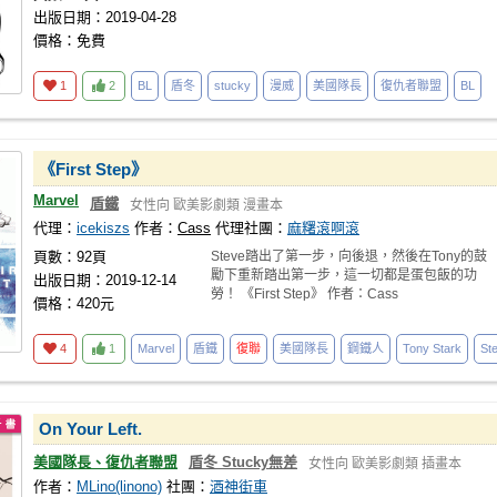
出版日期：2019-04-28
價格：免費
1
2
BL
盾冬
stucky
漫威
美國隊長
復仇者聯盟
BL
《First Step》
Marvel
盾鐵
女性向
歐美影劇類
漫畫本
代理：
icekiszs
作者：
Cass
代理社團：
麻糬滾啊滾
頁數：92頁
Steve踏出了第一步，向後退，然後在Tony的鼓
勵下重新踏出第一步，這一切都是蛋包飯的功
出版日期：2019-12-14
勞！ 《First Step》 作者：Cass
價格：420元
4
1
Marvel
盾鐵
復聯
美國隊長
鋼鐵人
Tony Stark
St
On Your Left.
美國隊長、復仇者聯盟
盾冬 Stucky無差
女性向
歐美影劇類
插畫本
作者：
MLino(linono)
社團：
酒神街車