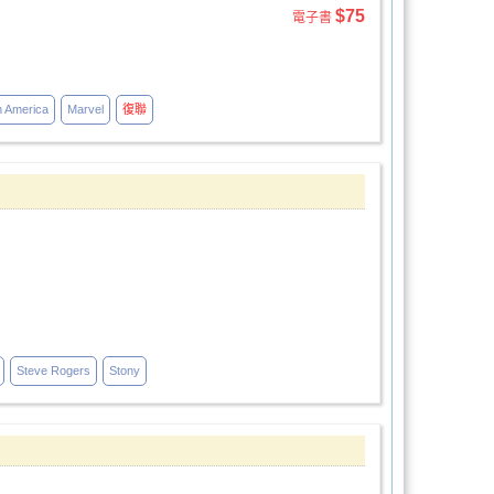
$75
電子書
n America
Marvel
復聯
Steve Rogers
Stony