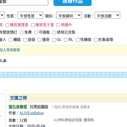
性質：
類別：
活動：
買
購買實體書
購買電子書
預購中
有開放預訂
免費
可通販
排除已完售
擬人
糟糕
惡搞
獵奇
GL
BL
性轉換
形象崩壞
加入常用搜尋
人本
交匯之時
復仇者聯盟
科學組鐵綠
一般向
歐美影劇類
漫畫本
作者：
ALIVEstillalive
頁數：12頁
A1時科學組初見面, 雙視角
出版日期：2025-05-09