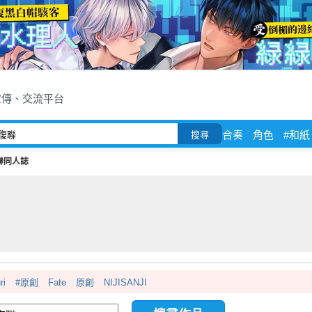
宣傳、交流平台
合奏
角色
#和紙
搜尋
聯同人誌
ri
#原創
Fate
原創
NIJISANJI