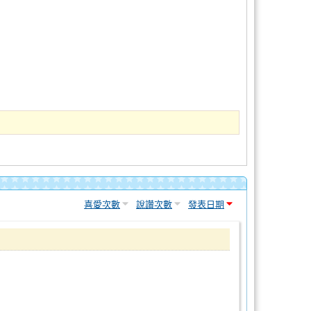
喜愛次數
說讚次數
發表日期