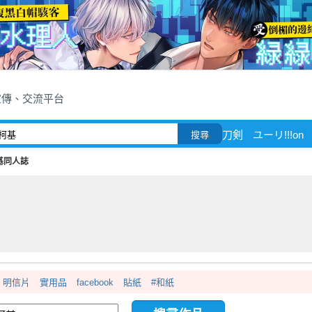
宣傳、交流平台
刀剣
ユーリ!!!on
搜尋
基同人誌
明信片
實用品
facebook
貼紙
#和紙