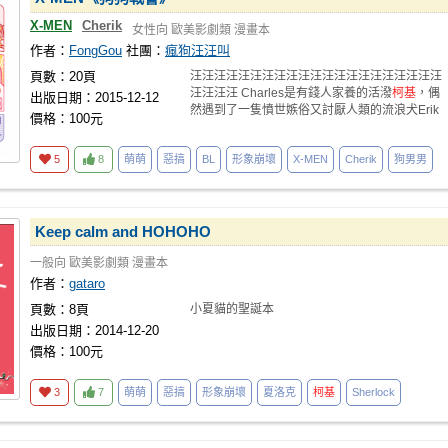
X-MEN
Cherik
女性向
歐美影劇類
漫畫本
作者：
FongGou
社團：
瘋狗汪汪叫
頁數：20頁
汪汪汪汪汪汪汪汪汪汪汪汪汪汪汪汪汪汪汪汪汪
汪汪汪汪 Charles是有錢人家養的活潑
柯基
，偶
出版日期：2015-12-12
然遇到了一隻憤世嫉俗又討厭人類的流浪犬Erik
價格：100元
5
8
萌萌
惡搞
BL
形象崩壞
X-MEN
Cherik
狗男男
Keep calm and HOHOHO
一般向
歐美影劇類
漫畫本
作者：
gataro
頁數：8頁
小夏貓的聖誕本
出版日期：2014-12-20
價格：100元
3
7
萌萌
惡搞
形象崩壞
夏洛克
柯基
Sherlock