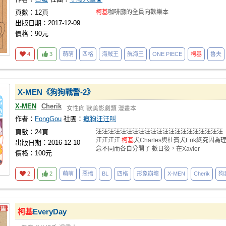
頁數：12頁
柯基
咖啡廳的全員向歡樂本
出版日期：2017-12-09
價格：90元
4
3
萌萌
四格
海賊王
航海王
ONE PIECE
柯基
魯夫
X-MEN《狗狗戰警-2》
X-MEN
Cherik
女性向
歐美影劇類
漫畫本
作者：
FongGou
社團：
瘋狗汪汪叫
頁數：24頁
汪汪汪汪汪汪汪汪汪汪汪汪汪汪汪汪汪汪汪汪汪
汪汪汪汪
柯基
犬Charles與杜賓犬Erik終究因為
出版日期：2016-12-10
念不同而各自分開了 數日後，在Xavier
價格：100元
2
2
萌萌
惡搞
BL
四格
形象崩壞
X-MEN
Cherik
狗
柯基
EveryDay