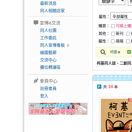
最新消息
同人相關店家
屬性：
宣傳&交流
購買：
可線上購
同人社團
其他：
新刊
工作委託
屬性：
萌萌
同人宣傳看板
3
繪圖藝廊
柯基
交流中心
柯基同人誌、二創同
攤位轉讓區
會員中心
14
共
本
註冊會員
登入