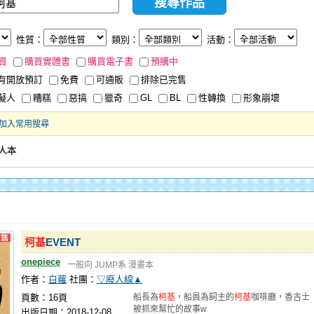
性質：
類別：
活動：
買
購買實體書
購買電子書
預購中
有開放預訂
免費
可通販
排除已完售
擬人
糟糕
惡搞
獵奇
GL
BL
性轉換
形象崩壞
加入常用搜尋
人本
柯基
EVENT
onepiece
一般向
JUMP系
漫畫本
作者：
白蘿
社團：
▽廢人線▲
頁數：16頁
船長為
柯基
，船員為飼主的
柯基
咖啡廳，香吉士
被抓來幫忙的故事w
出版日期：2018-12-08