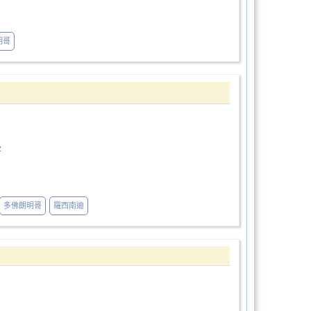
明哥
後
多佛朗明哥
羅西南迪