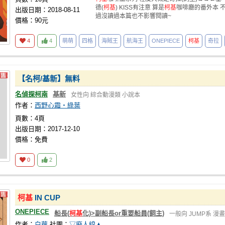
德(
柯基
) KISS有注意 算是
柯基
咖啡廳的番外本 
出版日期：2018-08-11
過沒讀過本篇也不影響閱讀~
價格：90元
4
4
萌萌
四格
海賊王
航海王
ONEPIECE
柯基
奇拉
【名柯/基新】無料
名偵探柯南
基新
女性向
綜合動漫類
小說本
作者：
西野心霜‧綠葉
頁數：4頁
出版日期：2017-12-10
價格：免費
0
2
柯基
IN CUP
ONEPIECE
船長(
柯基
化)>副船長or重要船員(飼主)
一般向
JUMP系
漫畫
作者：
白蘿
社團：
▽廢人線▲