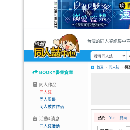
台灣的同人資訊集中
首頁
同人誌
柯
BOOKY書集倉庫
同人作品
同人誌
同人周邊
同人數位作品
熱門
Yuri
雙面
活動&消息
同人誌活動