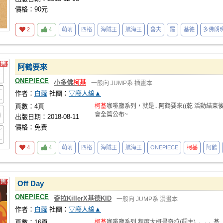
價格：90元
2
4
萌萌
四格
海賊王
航海王
魯夫
羅
基德
多佛朗
阿鶴要來
ONEPIECE
小多佛
柯基
一般向
JUMP系
插畫本
作者：
白蘿
社團：
▽廢人線▲
頁數：4頁
柯基
咖啡廳系列，就是...阿鶴要來((乾 活動結束
會全篇公布~
出版日期：2018-08-11
價格：免費
4
4
萌萌
四格
海賊王
航海王
ONEPIECE
柯基
阿鶴
Off Day
ONEPIECE
奇拉KillerX基德KID
一般向
JUMP系
漫畫本
作者：
白蘿
社團：
▽廢人線▲
頁數：16頁
柯基
咖啡廳系列 程度大概是奇拉(飼主)→→←基