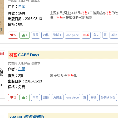
一般向
JUMP系
漫畫本
作者：
白蘿
頁數：16頁
主要船員(飼主)->船長(
柯基
) 三船長成為
柯基
的故
事，
柯基
可是很挑的w((經驗談
出版日期：2016-08-13
價格：80元
5
4
萌萌
四格
海賊王
one piece
柯基
魯夫
羅
基德
柯基
CAFÉ Days
女性向
JUMP系
漫畫本
作者：
白蘿
頁數：2頁
羅 基德 明哥
柯基
化
出版日期：2016-02-13
價格：免費
2
2
萌萌
四格
海賊王
one piece
羅
基德
多佛朗明哥
X-MEN《狗狗戰警》