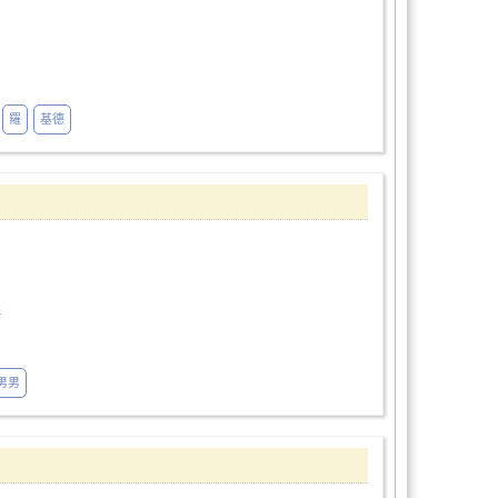
羅
基德
理
男男