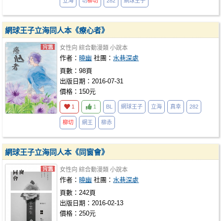
立海
切
柳切
282
網球王子
網球王子立海同人本《療心者》
女性向
綜合動漫類
小說本
作者：
曉幽
社團：
水巷深處
頁數：98頁
出版日期：2016-07-31
價格：150元
1
1
BL
網球王子
立海
真幸
282
柳切
網王
柳赤
網球王子立海同人本《同窗會》
女性向
綜合動漫類
小說本
作者：
曉幽
社團：
水巷深處
頁數：242頁
出版日期：2016-02-13
價格：250元