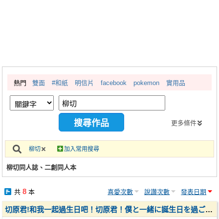
同人社團
工作委託
同人宣傳看板
繪圖藝廊
熱門
雙面
#和紙
明信片
facebook
pokemon
實用品
交流中心
攤位轉讓區
會員功能選單
更多條件
會員中心
柳切
加入常用搜尋
註冊會員
柳切同人誌、二創同人本
登入
8
共
本
喜愛次數
說讚次數
發表日期
切原君!和我一起過生日吧！切原君！僕と一緒に誕生日を過ごそうよ！