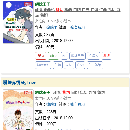
網球王子
all切原赤也
柳切
柳赤 白切 白赤 仁切 仁赤 丸切 丸
赤 兔切
女性向
JUMP系
小說本
作者：
瘋魔羽
社團：
瘋言瘋羽
頁數：37頁
出版日期：2018-12-09
價格：50元
3
2
BL
網球王子
立海大
柳切
切原赤也
仁切
丸切
白切
仁王雅治
曖昧赤情MyLover
網球王子
all切
柳切
白切 仁切 丸切 兔切
女性向
JUMP系
小說本
作者：
瘋魔羽
社團：
瘋言瘋羽
頁數：228頁
出版日期：2018-12-09
價格：200元