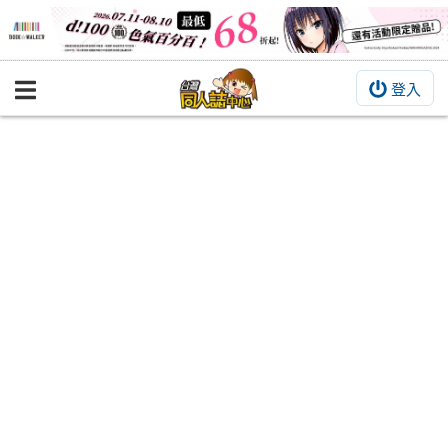
登入
BOOKY書集倉庫
同人作品
同人誌
同人周邊
同人數位作品
活動&消息
同人誌活動
最新消息
同人相關店家
宣傳&交流