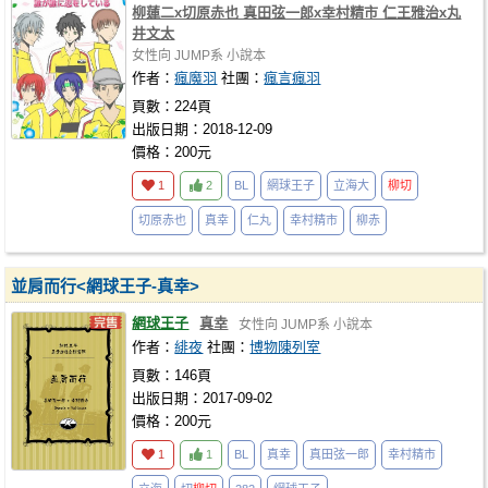
柳蓮二x切原赤也 真田弦一郎x幸村精市 仁王雅治x丸
井文太
女性向
JUMP系
小說本
作者：
瘋魔羽
社團：
瘋言瘋羽
頁數：224頁
出版日期：2018-12-09
價格：200元
1
2
BL
網球王子
立海大
柳切
切原赤也
真幸
仁丸
幸村精市
柳赤
並肩而行<網球王子-真幸>
網球王子
真幸
女性向
JUMP系
小說本
作者：
緋夜
社團：
博物陳列室
頁數：146頁
出版日期：2017-09-02
價格：200元
1
1
BL
真幸
真田弦一郎
幸村精市