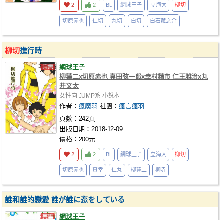
2
2
BL
網球王子
立海大
柳切
切原赤也
仁切
丸切
白切
白石藏之介
柳切
進行時
網球王子
柳蓮二x切原赤也 真田弦一郎x幸村精市 仁王雅治x丸
井文太
女性向
JUMP系
小說本
作者：
瘋魔羽
社團：
瘋言瘋羽
頁數：242頁
出版日期：2018-12-09
價格：200元
2
2
BL
網球王子
立海大
柳切
切原赤也
真幸
仁丸
柳蓮二
柳赤
誰和誰的戀愛 誰が誰に恋をしている
網球王子