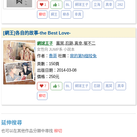
1
1
BL
網球王子
立海
真幸
282
柳切
網王
柳赤
幸真
[網王]各自的故事-the Best Love-
網球王子
鳳冥,忍跡,真幸,塚不二
女性向
JUMP系
小說本
作者：
喬哥
社團：
窟的第N個狡兔
頁數：150頁
出版日期：2014-03-08
價格：250元
7
5
BL
網球王子
忍跡
鳳冥
真幸
柳切
延伸搜尋
也可以在其他作品分類中尋找
柳切