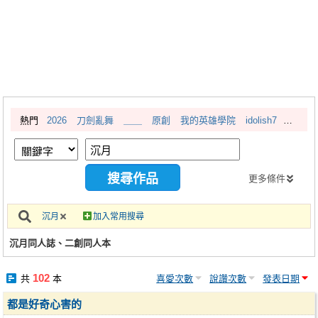
同人社團
工作委託
同人宣傳看板
繪圖藝廊
熱門
2026
刀劍亂舞
＿＿
原創
我的英雄學院
idolish7
交流中心
攤位轉讓區
會員功能選單
更多條件
會員中心
沉月
加入常用搜尋
註冊會員
沉月同人誌、二創同人本
登入
102
共
本
喜愛次數
說讚次數
發表日期
都是好奇心害的