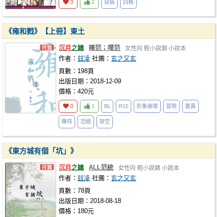
3
2
惡搞
四格
《雍和戮》【上冊】東土
沉月
之鑰
暉范；噗范
女性向
輕小說類
小說本
作者：
玆凌
社團：
玄之又玄
頁數：198頁
出版日期：2018-12-09
價格：420元
0
1
BL
R15
形象崩壞
冒險
靈異
暉侍
范統
架空
《東方城有個「坑」》
沉月
之鑰
ALL范統
女性向
輕小說類
小說本
作者：
玆凌
社團：
玄之又玄
頁數：78頁
出版日期：2018-08-18
價格：180元