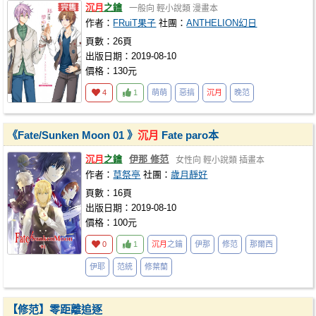
沉月
之鑰
一般向
輕小說類
漫畫本
作者：
FRuiT果子
社團：
ANTHELION幻日
頁數：26頁
出版日期：2019-08-10
價格：130元
4
1
萌萌
惡搞
沉月
晚范
《Fate/Sunken Moon 01 》
沉月
Fate paro本
沉月
之鑰
伊那 修范
女性向
輕小說類
插畫本
作者：
草祭亭
社團：
歲月靜好
頁數：16頁
出版日期：2019-08-10
價格：100元
0
1
沉月
之鑰
伊那
修范
那爾西
伊耶
范統
修葉蘭
【修范】零距離追逐