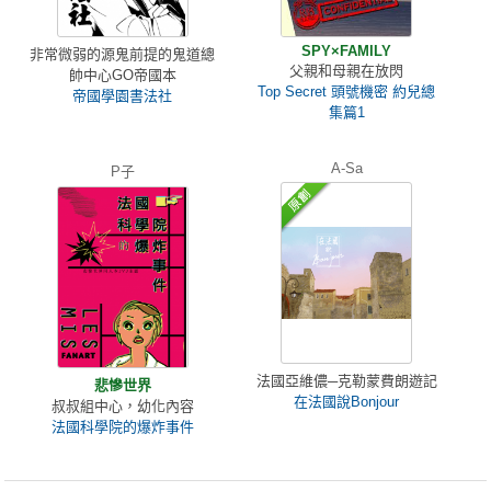
SPY×FAMILY
非常微弱的源鬼前提的鬼道總
父親和母親在放閃
帥中心GO帝國本
Top Secret 頭號機密 約兒總
帝國學園書法社
集篇1
A-Sa
P子
法國亞維儂─克勒蒙費朗遊記
悲慘世界
在法國說Bonjour
叔叔組中心，幼化內容
法國科學院的爆炸事件