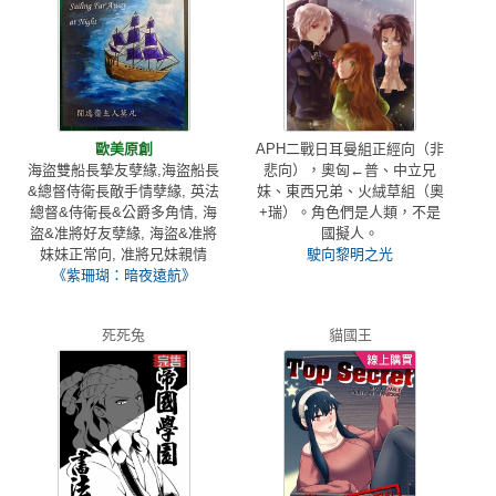
歐美原創
APH二戰日耳曼組正經向（非
海盜雙船長摯友孽緣,海盜船長
悲向），奧匈←普、中立兄
&總督侍衛長敵手情孽緣, 英法
妹、東西兄弟、火絨草組（奧
總督&侍衛長&公爵多角情, 海
+瑞）。角色們是人類，不是
盜&准將好友孽緣, 海盜&准將
國擬人。
妹妹正常向, 准將兄妹親情
駛向黎明之光
《紫珊瑚：暗夜遠航》
死死兔
貓國王