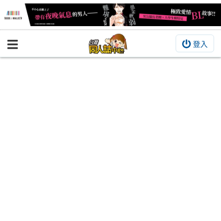
登入
BOOKY書集倉庫
同人作品
同人誌
同人周邊
同人數位作品
活動&消息
同人誌活動
最新消息
同人相關店家
宣傳&交流