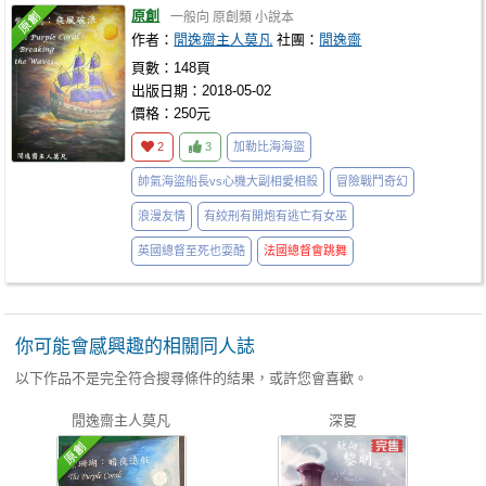
原創
一般向
原創類
小說本
作者：
閒逸齋主人莫凡
社團：
閒逸齋
頁數：148頁
出版日期：2018-05-02
價格：250元
2
3
加勒比海海盜
帥氣海盜船長vs心機大副相愛相殺
冒險戰鬥奇幻
浪漫友情
有絞刑有開炮有逃亡有女巫
英國總督至死也耍酷
法國總督會跳舞
你可能會感興趣的相關同人誌
以下作品不是完全符合搜尋條件的結果，或許您會喜歡。
閒逸齋主人莫凡
深夏