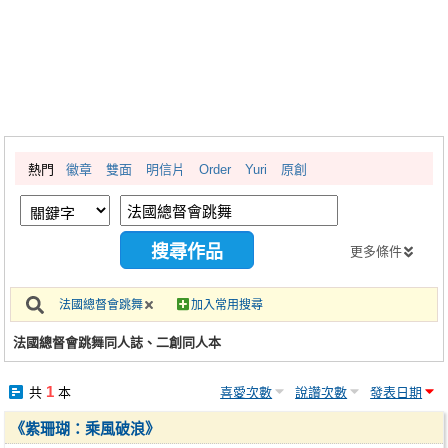
同人社團
工作委託
同人宣傳看板
繪圖藝廊
熱門
徽章
雙面
明信片
Order
Yuri
原創
交流中心
攤位轉讓區
會員功能選單
更多條件
會員中心
法國總督會跳舞
加入常用搜尋
註冊會員
法國總督會跳舞同人誌、二創同人本
登入
1
共
本
喜愛次數
說讚次數
發表日期
《紫珊瑚：乘風破浪》