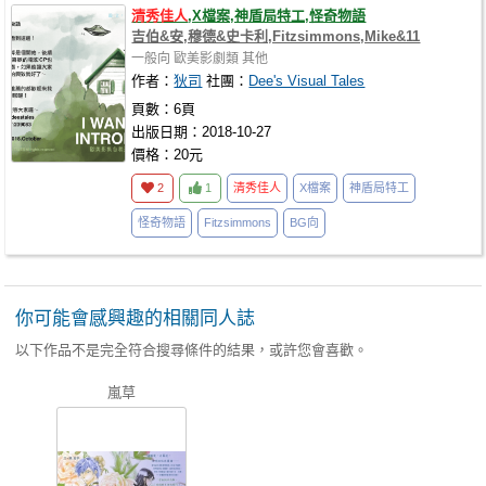
清秀佳人
,X檔案,神盾局特工,怪奇物語
吉伯&安,穆德&史卡利,Fitzsimmons,Mike&11
一般向
歐美影劇類
其他
作者：
狄司
社團：
Dee's Visual Tales
頁數：6頁
出版日期：2018-10-27
價格：20元
2
1
清秀佳人
X檔案
神盾局特工
怪奇物語
Fitzsimmons
BG向
你可能會感興趣的相關同人誌
以下作品不是完全符合搜尋條件的結果，或許您會喜歡。
嵐草