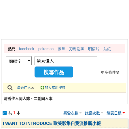
同人社團
工作委託
同人宣傳看板
繪圖藝廊
熱門
facebook
pokemon
徽章
刀劍亂舞
明信片
貼紙
交流中心
攤位轉讓區
會員功能選單
更多條件
會員中心
清秀佳人
加入常用搜尋
註冊會員
清秀佳人同人誌、二創同人本
登入
1
共
本
喜愛次數
說讚次數
發表日期
I WANT TO INTRODUCE 歐美影集自我流推薦小報