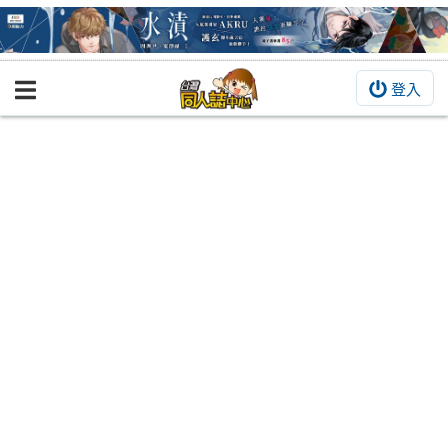
登入
BOOKY書集倉庫
同人作品
同人誌
同人周邊
同人數位作品
活動&消息
同人誌活動
最新消息
同人相關店家
宣傳&交流