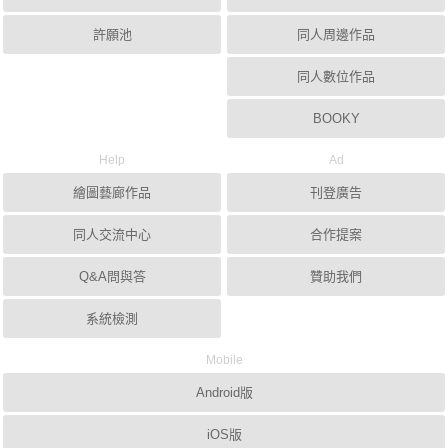
許願池
同人周邊作品
同人數位作品
BOOKY
Help
Ad
繪圖藝廊作品
刊登廣告
同人交流中心
合作提案
Q&A問與答
贊助我們
系統檢測
Mobile
Android版
iOS版