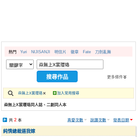
同人社團
工作委託
同人宣傳看板
繪圖藝廊
熱門
Yuri
NIJISANJI
明信片
徽章
Fate
刀劍亂舞
交流中心
攤位轉讓區
會員功能選單
更多條件
會員中心
焱無上X裳瓔珞
加入常用搜尋
註冊會員
焱無上X裳瓔珞同人誌、二創同人本
登入
2
共
本
喜愛次數
說讚次數
發表日期
純情總裁逼我嫁