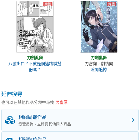
刀劍亂舞
刀劍亂舞
八號出口？不就是個迷路模擬
刀審向，劇情向
器嗎？
隙間追憶
延伸搜尋
也可以在其他作品分類中尋找
男審厚
相關周邊作品
瀏覽吊飾、立牌與其他同人商品
相關數位作品