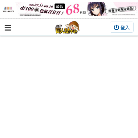
登入
BOOKY書集倉庫
同人作品
同人誌
同人周邊
同人數位作品
活動&消息
同人誌活動
最新消息
同人相關店家
宣傳&交流