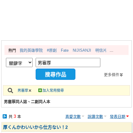
同人社團
工作委託
同人宣傳看板
繪圖藝廊
熱門
我的英雄學院
#原創
Fate
NIJISANJI
明信片
交流中心
攤位轉讓區
會員功能選單
更多條件
會員中心
男審厚
加入常用搜尋
註冊會員
男審厚同人誌、二創同人本
登入
3
共
本
喜愛次數
說讚次數
發表日期
厚くんかわいいから仕方ない！2