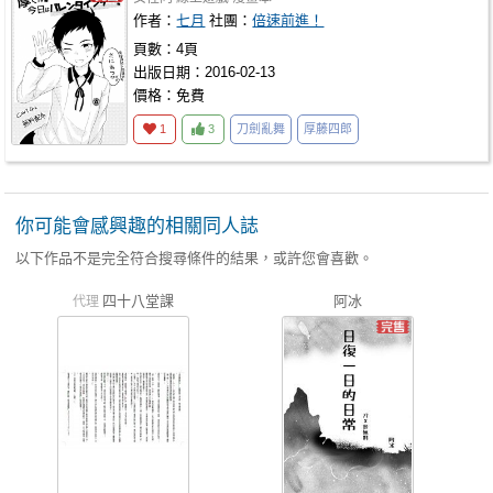
作者：
七月
社團：
倍速前進！
頁數：4頁
出版日期：2016-02-13
價格：免費
1
3
刀劍亂舞
厚藤四郎
你可能會感興趣的相關同人誌
以下作品不是完全符合搜尋條件的結果，或許您會喜歡。
四十八堂課
阿冰
代理