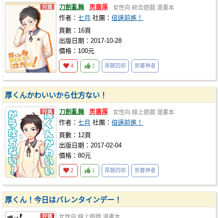
刀劍亂舞
男審厚
女性向
綜合遊戲
漫畫本
作者：
七月
社團：
倍速前進！
頁數：16頁
出版日期：2017-10-28
價格：100元
4
2
厚藤四郎
男審神者
厚くんかわいいから仕方ない！
刀劍亂舞
男審厚
女性向
線上遊戲
漫畫本
作者：
七月
社團：
倍速前進！
頁數：12頁
出版日期：2017-02-04
價格：80元
2
1
厚藤四郎
男審神者
厚くん！今日はバレンタインデー！
女性向
線上遊戲
漫畫本