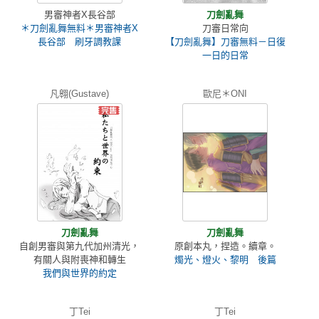
男審神者X長谷部
刀劍亂舞
＊刀劍亂舞無料＊男審神者X
刀審日常向
長谷部 刷牙調教課
【刀劍亂舞】刀審無料－日復
一日的日常
凡翱(Gustave)
歐尼＊ONI
刀劍亂舞
刀劍亂舞
自創男審與第九代加州清光，
原創本丸，捏造。續章。
有關人與附喪神和轉生
燭光、燈火、黎明 後篇
我們與世界的約定
丁Tei
丁Tei