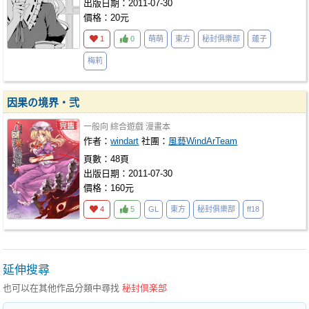
出版日期：2011-07-30
價格：20元
1
0
萌萌
東方
秘封俱樂部
蓮子
梅莉
因果の境界・弐
一般向
綜合遊戲
漫畫本
作者：
windart
社團：
風藝WindArTeam
頁數：48頁
出版日期：2011-07-30
價格：160元
4
5
GL
東方
秘封俱樂部
ff18
延伸搜尋
也可以在其他作品分類中尋找
秘封倶楽部