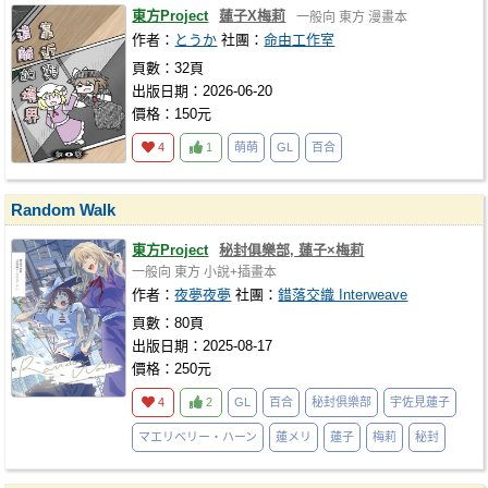
東方Project
蓮子X梅莉
一般向
東方
漫畫本
作者：
とうか
社團：
命由工作室
頁數：32頁
出版日期：2026-06-20
價格：150元
4
1
萌萌
GL
百合
Random Walk
東方Project
秘封俱樂部, 蓮子×梅莉
一般向
東方
小說+插畫本
作者：
夜夢夜夢
社團：
錯落交織 Interweave
頁數：80頁
出版日期：2025-08-17
價格：250元
4
2
GL
百合
秘封俱樂部
宇佐見蓮子
マエリベリー・ハーン
蓮メリ
蓮子
梅莉
秘封