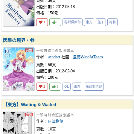
頁數：36頁
出版日期：2012-05-18
價格：150元
1
0
秘封俱樂部
東方
蓮子
梅莉
因果の境界・参
一般向
綜合遊戲
漫畫本
作者：
windart
社團：
風藝WindArTeam
頁數：56頁
出版日期：2012-02-04
價格：180元
2
3
GL
東方
秘封俱樂部
【東方】Waiting & Waited
一般向
綜合遊戲
漫畫本
作者：
日津樹伶
頁數：10頁