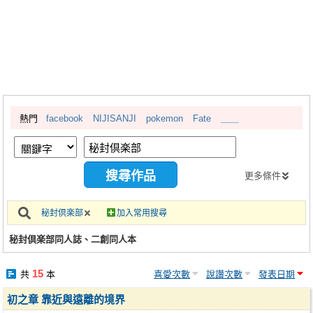
同人社團
工作委託
同人宣傳看板
繪圖藝廊
熱門
facebook
NIJISANJI
pokemon
Fate
＿＿
交流中心
攤位轉讓區
會員功能選單
更多條件
會員中心
秘封倶楽部
加入常用搜尋
註冊會員
秘封倶楽部同人誌、二創同人本
登入
15
共
本
喜愛次數
說讚次數
發表日期
初之章 靠近與遠離的境界