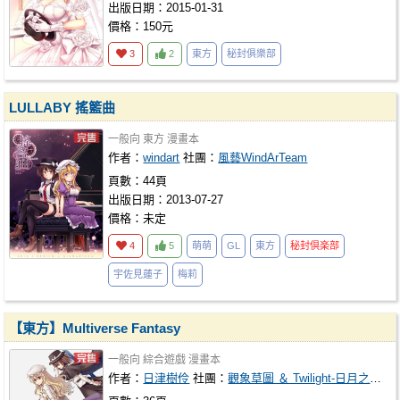
出版日期：2015-01-31
價格：150元
3
2
東方
秘封俱樂部
LULLABY 搖籃曲
一般向
東方
漫畫本
作者：
windart
社團：
風藝WindArTeam
頁數：44頁
出版日期：2013-07-27
價格：未定
4
5
萌萌
GL
東方
秘封倶楽部
宇佐見蓮子
梅莉
【東方】Multiverse Fantasy
一般向
綜合遊戲
漫畫本
作者：
日津樹伶
社團：
觀象草圖 ＆ Twilight-日月之境-
共