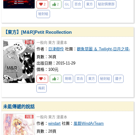
2
2
GL
百合
東方
秘封俱樂部
秘封組
【東方】[M&R]Petit Recollection
一般向
東方
漫畫本
作者：
日津樹伶
社團：
觀象草圖 ＆ Twilight-日月之境-
頁數：36頁
出版日期：2015-11-29
價格：100元
0
2
萌萌
百合
東方
秘封組
蓮子
梅莉
未能傳遞的說話
一般向
東方
漫畫本
作者：
windart
社團：
風藝WindArTeam
頁數：28頁