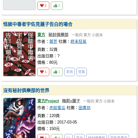
2
2
怪談中毒者宇佐見蓮子告白的場合
東方
秘封俱樂部
一般向
東方
小說本
作者：
葉荒
社團：
終末狂氣
頁數：32頁
出版日期：?
價格：80元
1
1
百合
狂氣
沒有秘封俱樂部的世界
東方Project
梅莉x蓮子
一般向
東方
小說本
作者：
虎紋蜜瓜
社團：
田書坊
頁數：120頁
出版日期：2017-03-05
價格：150元