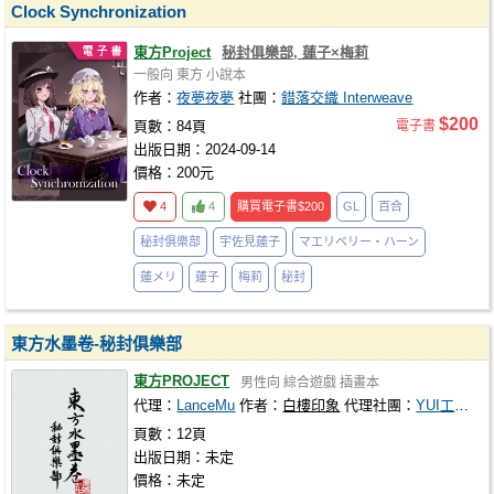
Clock Synchronization
東方Project
秘封俱樂部, 蓮子×梅莉
一般向
東方
小說本
作者：
夜夢夜夢
社團：
錯落交織 Interweave
$200
頁數：84頁
電子書
出版日期：2024-09-14
價格：200元
4
4
購買電子書
$200
GL
百合
秘封俱樂部
宇佐見蓮子
マエリベリー・ハーン
蓮メリ
蓮子
梅莉
秘封
東方水墨卷-秘封俱樂部
東方PROJECT
男性向
綜合遊戲
插畫本
代理：
LanceMu
作者：
白樓印象
代理社團：
YUI工作室
頁數：12頁
出版日期：未定
價格：未定