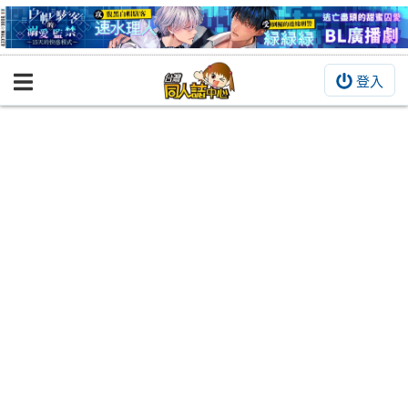
登入
BOOKY書集倉庫
同人作品
同人誌
同人周邊
同人數位作品
活動&消息
同人誌活動
最新消息
同人相關店家
宣傳&交流