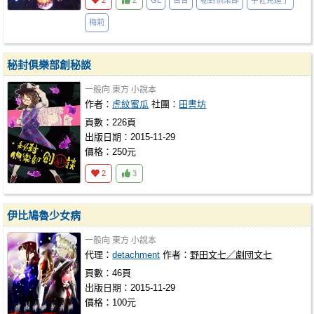
2
2
GL
百合
秘封俱樂部
宇佐見蓮子
梅莉
秘封俱樂部創秘談
一般向
東方
小說本
作者：
虎紋蜜瓜
社團：
田書坊
頁數：226頁
出版日期：2015-11-29
價格：250元
2
3
伊比鳩魯少女病
一般向
東方
小說本
代理：
detachment
作者：
野田文七／劇団文七
頁數：46頁
出版日期：2015-11-29
價格：100元