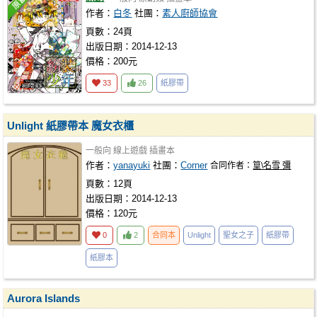
作者：
白冬
社團：
素人廚師協會
頁數：24頁
出版日期：2014-12-13
價格：200元
33
26
紙膠帶
Unlight 紙膠帶本 魔女衣櫃
一般向
線上遊戲
插畫本
作者：
yanayuki
社團：
Corner
合同作者：
篁\名雪 彌
頁數：12頁
出版日期：2014-12-13
價格：120元
0
2
合同本
Unlight
聖女之子
紙膠帶
紙膠本
Aurora Islands