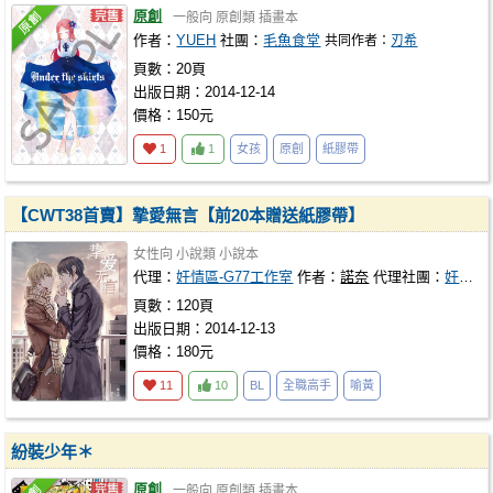
原創
一般向
原創類
插畫本
作者：
YUEH
社團：
毛魚食堂
共同作者：
刃希
頁數：20頁
出版日期：2014-12-14
價格：150元
1
1
女孩
原創
紙膠帶
【CWT38首賣】摯愛無言【前20本贈送紙膠帶】
女性向
小說類
小說本
代理：
奸情區-G77工作室
作者：
諾奈
代理社團：
奸情區-G77工作室
頁數：120頁
出版日期：2014-12-13
價格：180元
11
10
BL
全職高手
喻黃
紛裝少年＊
原創
一般向
原創類
插畫本