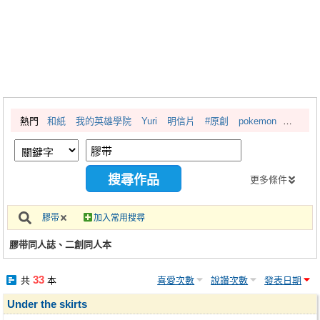
同人社團
工作委託
同人宣傳看板
繪圖藝廊
熱門
和紙
我的英雄學院
Yuri
明信片
#原創
pokemon
交流中心
攤位轉讓區
會員功能選單
更多條件
會員中心
膠带
加入常用搜尋
註冊會員
膠带同人誌、二創同人本
登入
33
共
本
喜愛次數
說讚次數
發表日期
Under the skirts