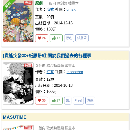
原創
一般向
原創類
插畫本
作者：
海式
社團：
umsk
頁數：20頁
出版日期：2014-12-13
價格：150元
24
17
原創
紙膠帶
[貴遙突發本+紙膠帶組]關於我們過去的各種事
女性向
綜合動漫類
漫畫本
作者：
紅茶
社團：
monochro
頁數：12頁
出版日期：2014-10-18
價格：100元
36
27
BL
Free!
貴遙
MASUTIME
一般向
歐美動漫類
插畫本