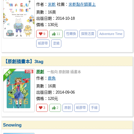
作者：
米乾
社團：
米乾黏在鍋蓋上
頁數：16頁
出版日期：2014-10-18
價格：130元
9
11
性轉換
探險活寶
Adventure Time
紙膠帶
塗鴉
【原創插畫本】3tag
原創
一般向
原創類
插畫本
作者：
鹿角
頁數：16頁
出版日期：2014-09-06
價格：120元
3
2
原創
紙膠帶
手繪
Snowing