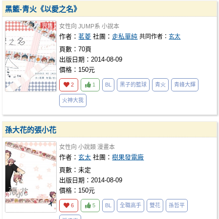
黑籃-青火《以愛之名》
女性向
JUMP系
小說本
作者：
茗菱
社團：
走私單純
共同作者：
玄太
頁數：70頁
出版日期：2014-08-09
價格：150元
2
1
BL
黑子的籃球
青火
青峰大輝
火神大我
孫大花的張小花
女性向
小說類
漫畫本
作者：
玄太
社團：
樹果發電廠
頁數：未定
出版日期：2014-08-09
價格：150元
6
5
BL
全職高手
雙花
孫哲平