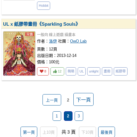
Hobbit
UL x 紙膠帶畫冊《Sparkling Souls》
一般向
線上遊戲
插畫本
作者：
洛伊
社團：
OwO Lab
頁數：12頁
出版日期：2013-12-14
價格：100元
8
12
萌萌
UL
unlight
畫冊
紙膠帶
下一頁
上一頁
2
1
2
3
共 3 頁
第一頁
上10頁
下10頁
最後頁