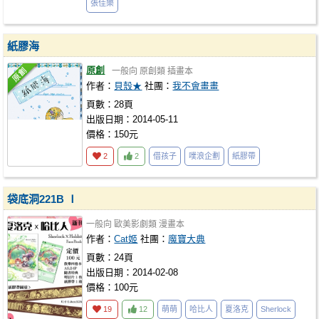
張佳樂
紙膠海
原創
一般向
原創類
插畫本
作者：
貝殼★
社團：
我不會畫畫
頁數：28頁
出版日期：2014-05-11
價格：150元
2
2
借孩子
噗浪企劃
紙膠帶
袋底洞221B Ⅰ
一般向
歐美影劇類
漫畫本
作者：
Cat姬
社團：
魔寶大典
頁數：24頁
出版日期：2014-02-08
價格：100元
19
12
萌萌
哈比人
夏洛克
Sherlock