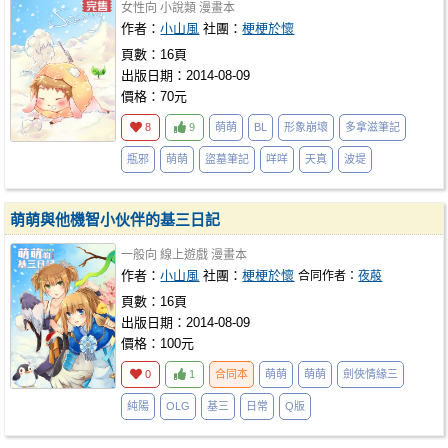
女性向
小說類
漫畫本
作者：
小山風
社團：
梗梗於懷
頁數：16頁
出版日期：2014-08-09
價格：70元
8
9
萌萌
BL
形象崩壞
多拿滋筆記
瓶邪
萌萌
盜墓筆記
咩咩
天真
波堤
萌萌與他機智小伙伴的基三日記
一般向
線上遊戲
漫畫本
作者：
小山風
社團：
梗梗於懷
合同作者：
夜蒑
頁數：16頁
出版日期：2014-08-09
價格：100元
0
1
合同本
萌萌
萌萌
劍俠情緣三
純陽
OLG
基三
日常
Q版