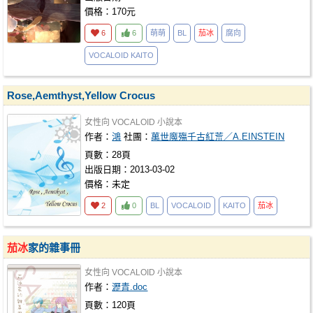
價格：170元
6
6
萌萌
BL
茄冰
腐向
VOCALOID KAITO
Rose,Aemthyst,Yellow Crocus
女性向
VOCALOID
小說本
作者：
鴻
社團：
萬世魔殤千古紅荒／A.EINSTEIN
頁數：28頁
出版日期：2013-03-02
價格：未定
2
0
BL
VOCALOID
KAITO
茄冰
茄冰
家的雜事冊
女性向
VOCALOID
小說本
作者：
瀝青.doc
頁數：120頁