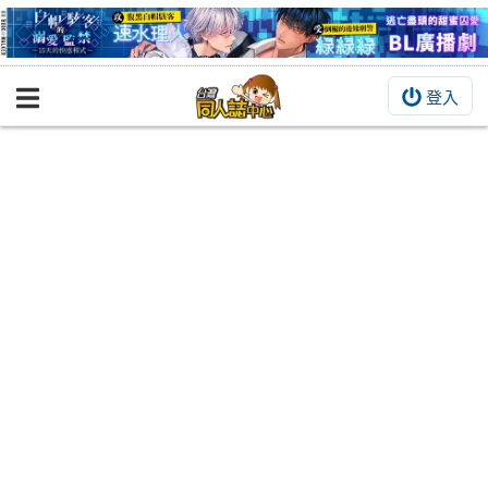
登入
BOOKY書集倉庫
同人作品
同人誌
同人周邊
同人數位作品
活動&消息
同人誌活動
最新消息
同人相關店家
宣傳&交流