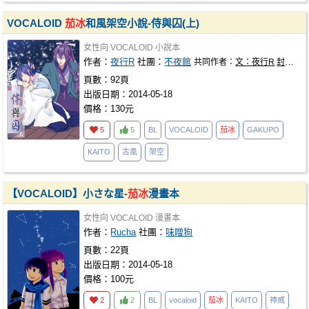
VOCALOID
茄冰
和風架空小說-侍與囚(上)
女性向
VOCALOID
小說本
作者：
夜行R
社團：
不夜館
共同作者：
文：夜行R
封面圖：小A
頁數：92頁
出版日期：2014-05-18
價格：130元
5
5
BL
VOCALOID
茄冰
GAKUPO
KAITO
古風
架空
【VOCALOID】小さな星-
茄冰
漫畫本
女性向
VOCALOID
漫畫本
作者：
Rucha
社團：
味噌狗
頁數：22頁
出版日期：2014-05-18
價格：100元
2
2
BL
vocaloid
茄冰
KAITO
神威