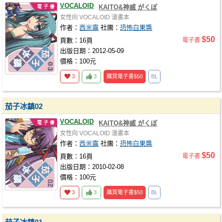
VOCALOID
KAITO&神威 がくぽ
女性向
VOCALOID
漫畫本
作者：
西米露
社團：
恐怖白果醬
$50
頁數：16頁
電子書
出版日期：2012-05-09
價格：100元
3
3
購買電子書
$50
BL
茄子冰鎮02
VOCALOID
KAITO&神威 がくぽ
女性向
VOCALOID
漫畫本
作者：
西米露
社團：
恐怖白果醬
$50
頁數：16頁
電子書
出版日期：2010-02-08
價格：100元
3
3
購買電子書
$50
BL