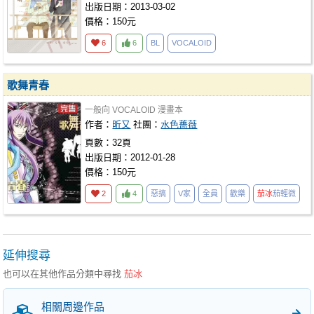
出版日期：2013-03-02
價格：150元
6
6
BL
VOCALOID
歌舞青春
一般向
VOCALOID
漫畫本
作者：
昕又
社團：
水色薔薇
頁數：32頁
出版日期：2012-01-28
價格：150元
2
4
惡搞
V家
全員
歡樂
茄冰
茄輕微
延伸搜尋
也可以在其他作品分類中尋找
茄冰
相關周邊作品