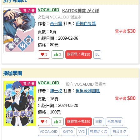
茄子冰鎮01
VOCALOID
KAITO&神威 がくぽ
女性向
VOCALOID
漫畫本
作者：
西米露
社團：
恐怖白果醬
$30
頁數：8頁
電子書
出版日期：2009-02-06
價格：80元
3
3
購買電子書
$30
BL
播咖學園
VOCALOID
一般向
VOCALOID
漫畫本
作者：
紳士校
社團：
男男軟體園區
$80
頁數：16頁
電子書
出版日期：2024-05-20
價格：100元
4
3
購買電子書
$80
四格
形象崩壞
VOCALOID
KAITO
VY2
神威がくぽ
初音ミク