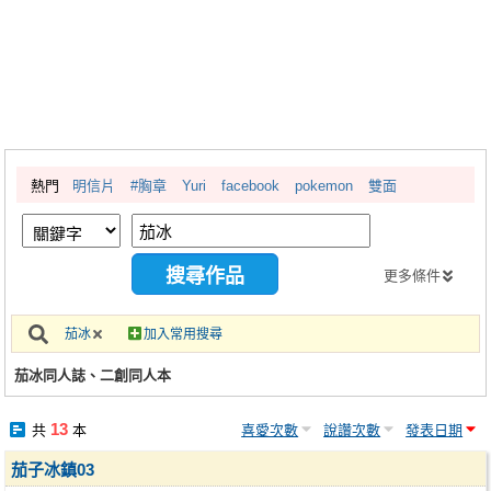
同人社團
工作委託
同人宣傳看板
繪圖藝廊
熱門
明信片
#胸章
Yuri
facebook
pokemon
雙面
交流中心
攤位轉讓區
會員功能選單
更多條件
會員中心
茄冰
加入常用搜尋
註冊會員
茄冰同人誌、二創同人本
登入
13
共
本
喜愛次數
說讚次數
發表日期
茄子冰鎮03