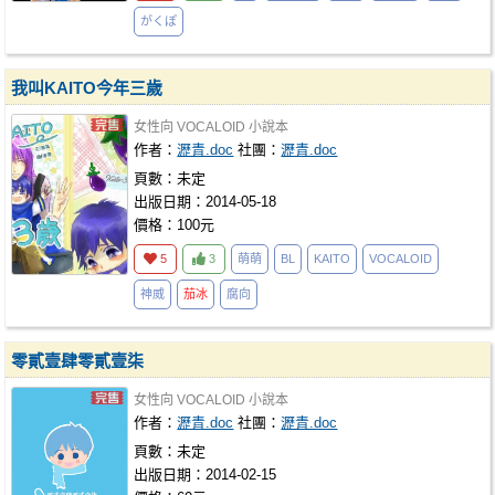
がくぽ
我叫KAITO今年三歲
女性向
VOCALOID
小說本
作者：
瀝青.doc
社團：
瀝青.doc
頁數：未定
出版日期：2014-05-18
價格：100元
5
3
萌萌
BL
KAITO
VOCALOID
神威
茄冰
腐向
零貳壹肆零貳壹柒
女性向
VOCALOID
小說本
作者：
瀝青.doc
社團：
瀝青.doc
頁數：未定
出版日期：2014-02-15