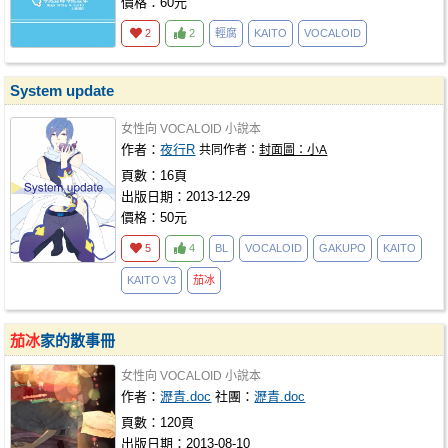
價格：60元
2
2
輕腐
KAITO
VOCALOID
System update
女性向
VOCALOID
小說本
作者：
夜行R
共同作者：
封面圖：小A
頁數：16頁
出版日期：2013-12-29
價格：50元
5
4
BL
VOCALOID
GAKUPO
KAITO
KAITO V3
茄冰
茄冰
家的散事冊
女性向
VOCALOID
小說本
作者：
瀝青.doc
社團：
瀝青.doc
頁數：120頁
出版日期：2013-08-10