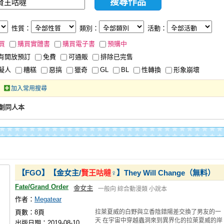
性質：
類別：
活動：
買
購買實體書
購買電子書
預購中
有開放預訂
免費
可通販
排除已完售
擬人
糟糕
惡搞
獵奇
GL
BL
性轉換
形象崩壞
加入常用搜尋
創同人本
【FGO】【金女主/
賢王咕噠
♀】They Will Change（無料）
Fate/Grand Order
金女主
一般向
綜合動漫類
小說本
作者：
Megatear
頁數：8頁
拉萊夏威的白野與立香陰錯陽差交換了男友的一
天 在宇宙中穿越蟲洞來到異界化的拉萊夏威的岸
出版日期：2019-08-10