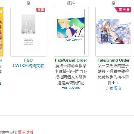
裕
狂抖
裕
r
FGO
Fate/Grand Order
Fate/Grand Order
心
CWTK30梅閃突發
魔法☆梅莉直播給
又一次失敗的靈子
障
小恩幫--倒--忙 弄巧
轉移，遇難中難得
成拙兩個人的關係
悠哉散步的梅林與
睡
還是真恢復如初
賢王。
For Lovers
》
北國漂流
分類中尋找
賢王咕噠