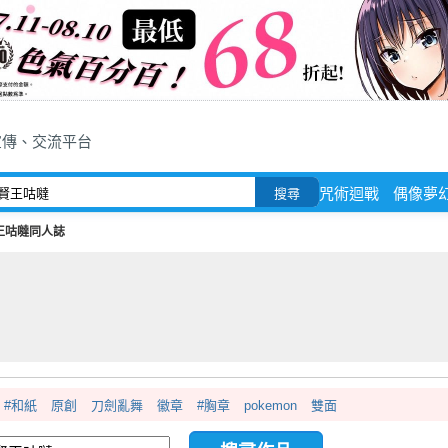
宣傳、交流平台
咒術迴戰
偶像夢
搜尋
王咕噠同人誌
#和紙
原創
刀劍亂舞
徽章
#胸章
pokemon
雙面