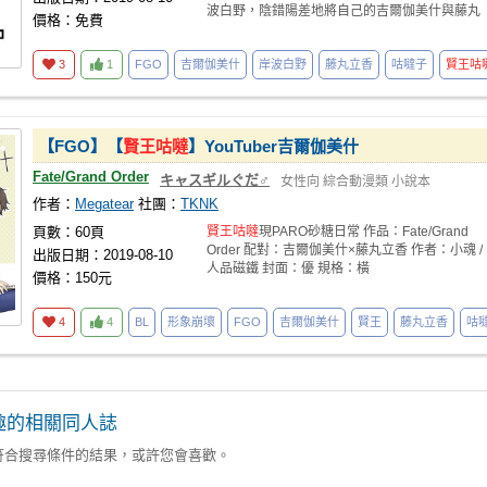
波白野，陰錯陽差地將自己的吉爾伽美什與藤丸
價格：免費
立香的吉爾伽
3
1
FGO
吉爾伽美什
岸波白野
藤丸立香
咕噠子
賢王咕
【FGO】【
賢王咕噠
】YouTuber吉爾伽美什
Fate/Grand Order
キャスギルぐだ♂
女性向
綜合動漫類
小說本
作者：
Megatear
社團：
TKNK
頁數：60頁
賢王咕噠
現PARO砂糖日常 作品：Fate/Grand
Order 配對：吉爾伽美什×藤丸立香 作者：小魂 /
出版日期：2019-08-10
人品磁鐵 封面：優 規格：橫
價格：150元
4
4
BL
形象崩壞
FGO
吉爾伽美什
賢王
藤丸立香
咕
趣的相關同人誌
符合搜尋條件的結果，或許您會喜歡。