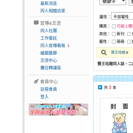
最新消息
同人相關店家
屬性：
宣傳&交流
購買：
可線上購
同人社團
其他：
新刊
工作委託
屬性：
萌萌
同人宣傳看板
3
繪圖藝廊
賢王咕噠
交流中心
賢王咕噠同人誌、二
攤位轉讓區
會員中心
2
共
本
註冊會員
登入