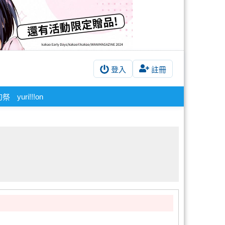
登入
註冊
yuri!!!on
幻祭