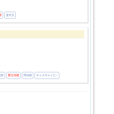
噠
金女主
噠男
賢王咕噠
閃咕噠
キャスギルぐだ♂