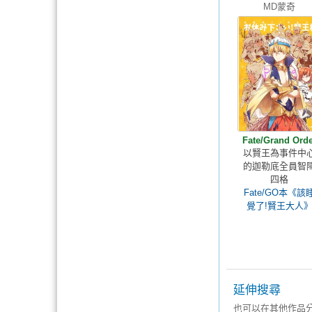
MD蒙奇
Fate/Grand Orde
以賢王為事件中
的迦勒底全員智
四格
Fate/GO本《該
覺了!賢王大人
延伸搜尋
也可以在其他作品