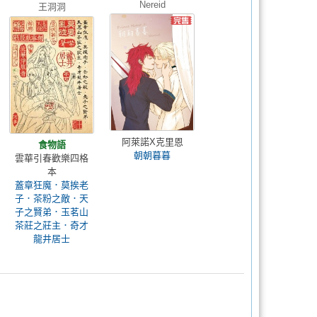
Nereid
王洞洞
阿萊諾X克里恩
食物語
朝朝暮暮
雲華引春歡樂四格
本
蓋章狂魔．莫挨老
子．茶粉之敵．天
子之賢弟．玉茗山
茶莊之莊主．奇才
龍井居士