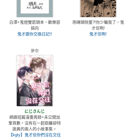
白澤+鬼燈雙箭頭本，歡樂惡
用磚頭除靈?!你少騙我了，鬼
搞向
才信咧!
鬼才跟你交換日記!!
鬼才信咧!
夢奈
にじさんじ
網路短篇漫畫再錄+未公開加
筆頁數。沒有在一起距離卻特
詭異的兩人的小故事集。
【kgty】鬼才信你們沒在交往