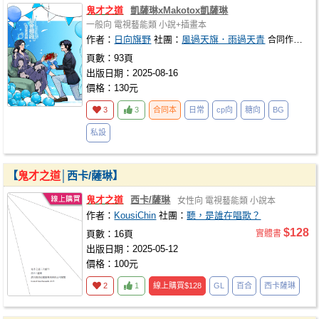
鬼才之道
凱薩琳xMakotox凱薩琳
一般向
電視藝能類
小說+插畫本
作者：
日向旗野
社團：
風過天旗．雨過天青
合同作者：
頁數：93頁
出版日期：2025-08-16
價格：130元
3
3
合同本
日常
cp向
糖向
BG
私設
【
鬼才之道
│西卡/薩琳】
鬼才之道
西卡/薩琳
女性向
電視藝能類
小說本
作者：
KousiChin
社團：
聽，是誰在唱歌？
$128
頁數：16頁
實體書
出版日期：2025-05-12
價格：100元
2
1
線上購買
$128
GL
百合
西卡薩琳