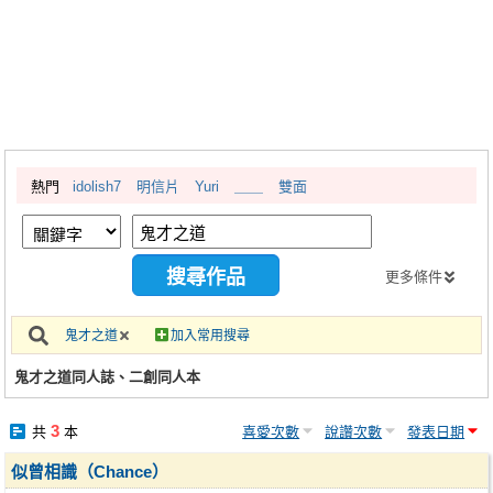
同人社團
工作委託
同人宣傳看板
繪圖藝廊
熱門
idolish7
明信片
Yuri
＿＿
雙面
交流中心
攤位轉讓區
會員功能選單
更多條件
會員中心
鬼才之道
加入常用搜尋
註冊會員
鬼才之道同人誌、二創同人本
登入
3
共
本
喜愛次數
說讚次數
發表日期
似曾相識（Chance）