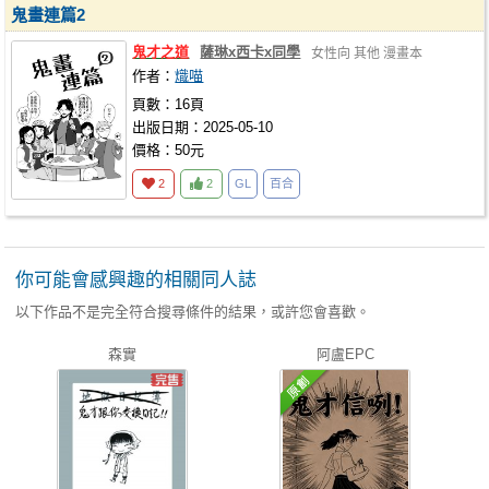
鬼畫連篇2
鬼才之道
薩琳x西卡x同學
女性向
其他
漫畫本
作者：
熾喵
頁數：16頁
出版日期：2025-05-10
價格：50元
2
2
GL
百合
你可能會感興趣的相關同人誌
以下作品不是完全符合搜尋條件的結果，或許您會喜歡。
森實
阿盧EPC