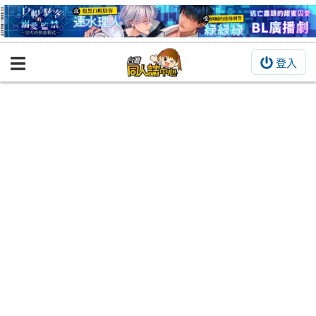
登入
BOOKY書集倉庫
同人作品
同人誌
同人周邊
同人數位作品
活動&消息
同人誌活動
最新消息
同人相關店家
宣傳&交流