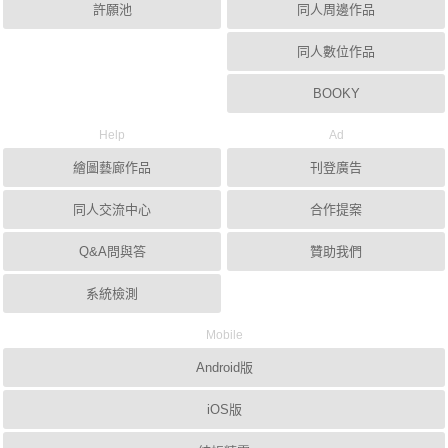
許願池
同人周邊作品
同人數位作品
BOOKY
Help
Ad
繪圖藝廊作品
刊登廣告
同人交流中心
合作提案
Q&A問與答
贊助我們
系統檢測
Mobile
Android版
iOS版