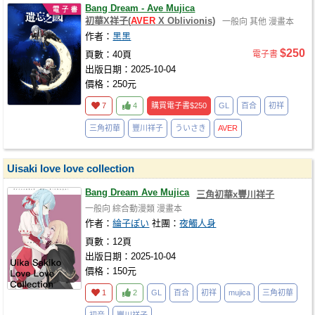
Bang Dream - Ave Mujica
初華X祥子(
AVER
X Oblivionis)
一般向
其他
漫畫本
作者：
黑黑
$250
頁數：40頁
電子書
出版日期：2025-10-04
價格：250元
7
4
購買電子書
$250
GL
百合
初祥
三角初華
豐川祥子
ういさき
AVER
Uisaki love love collection
Bang Dream Ave Mujica
三角初華x豐川祥子
一般向
綜合動漫類
漫畫本
作者：
綸子ぽい
社團：
夜觸人身
頁數：12頁
出版日期：2025-10-04
價格：150元
1
2
GL
百合
初祥
mujica
三角初華