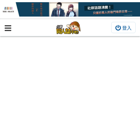
登入
BOOKY書集倉庫
同人作品
同人誌
同人周邊
同人數位作品
活動&消息
同人誌活動
最新消息
同人相關店家
宣傳&交流