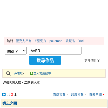
同人社團
工作委託
同人宣傳看板
繪圖藝廊
熱門
壓克力吊飾
#壓克力
pokemon
收藏品
Yuri
交流中心
攤位轉讓區
會員功能選單
更多條件
會員中心
AVER
加入常用搜尋
註冊會員
AVER同人誌、二創同人本
登入
2
共
本
喜愛次數
說讚次數
發表日期
遺忘之國