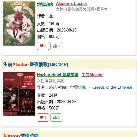
Alastor
x Lucifer
地獄旅館
女性向
歐美動漫類
漫畫+插畫本
作者：
Jo
頁數：160頁
出版日期：2026-08-15
價格：800元
5
3
生前
Alastor
-墜夜輓歌(16K/24P)
Hazbin Hotel 地獄旅館
生前
Alastor
女性向
其他
其他
作者：
珞琂
社團：
空靈信條 ‧ Creeds of the Ethereal
頁數：24頁
出版日期：2026-04-25
價格：500元
5
3
Alastor
-懺悔時間