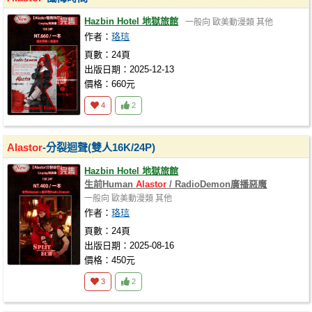
Hazbin Hotel 地獄旅館
一般向
歐美動漫類
其他
作者：
珞琂
頁數：24頁
出版日期：2025-12-13
價格：660元
4
2
Alastor
-分裂迴聲(雙人16K/24P)
Hazbin Hotel 地獄旅館
生前Human
Alastor
/ RadioDemon廣播惡魔
一般向
歐美動漫類
其他
作者：
珞琂
頁數：24頁
出版日期：2025-08-16
價格：450元
3
2