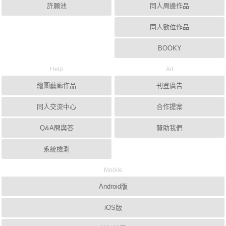
許願池
同人周邊作品
同人數位作品
BOOKY
Help
Ad
繪圖藝廊作品
刊登廣告
同人交流中心
合作提案
Q&A問與答
贊助我們
系統檢測
Mobile
Android版
iOS版