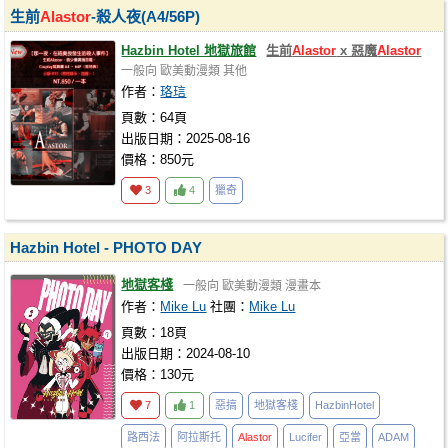
生前
Alastor
-殺人夜(A4/56P)
Hazbin Hotel 地獄旅館
生前
Alastor
x 惡魔
Alastor
一般向
歐美動漫類
其他
作者：
珞琂
頁數：64頁
出版日期：2025-08-16
價格：850元
3
4
獵奇
Hazbin Hotel - PHOTO DAY
地獄客棧
一般向
歐美動漫類
漫畫本
作者：
Mike Lu
社團：
Mike Lu
頁數：18頁
出版日期：2024-08-10
價格：130元
7
1
惡搞
地獄客棧
HazbinHotel
路西法
阿拉斯托
Alastor
Lucifer
亞當
ADAM