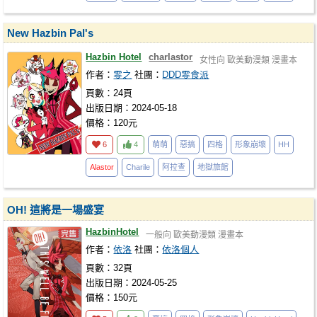
New Hazbin Pal's
Hazbin Hotel
charlastor
女性向
歐美動漫類
漫畫本
作者：
零之
社團：
DDD零食派
頁數：24頁
出版日期：2024-05-18
價格：120元
6
4
萌萌
惡搞
四格
形象崩壞
HH
Alastor
Charile
阿拉查
地獄旅館
OH! 這將是一場盛宴
HazbinHotel
一般向
歐美動漫類
漫畫本
作者：
依洛
社團：
依洛個人
頁數：32頁
出版日期：2024-05-25
價格：150元