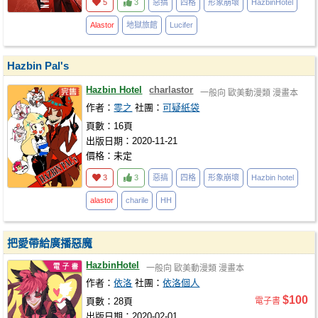
5
3
惡搞
四格
形象崩壞
HazbinHotel
Alastor
地獄旅館
Lucifer
Hazbin Pal's
Hazbin Hotel
charlastor
一般向
歐美動漫類
漫畫本
作者：
零之
社團：
可疑紙袋
頁數：16頁
出版日期：2020-11-21
價格：未定
3
3
惡搞
四格
形象崩壞
Hazbin hotel
alastor
charile
HH
把愛帶給廣播惡魔
HazbinHotel
一般向
歐美動漫類
漫畫本
作者：
依洛
社團：
依洛個人
$100
頁數：28頁
電子書
出版日期：2020-02-01