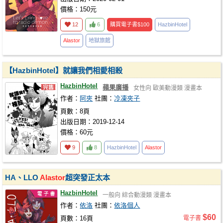
價格：150元
12
6
購買電子書
$100
HazbinHotel
Alastor
地獄旅館
【HazbinHotel】就讓我們相愛相殺
HazbinHotel
蘋果廣播
女性向
歐美動漫類
漫畫本
作者：
阿夾
社團：
冷凍夾子
頁數：8頁
出版日期：2019-12-14
價格：60元
9
8
HazbinHotel
Alastor
HA、LLO
Alastor
超突發正太本
HazbinHotel
一般向
綜合動漫類
漫畫本
作者：
依洛
社團：
依洛個人
$60
頁數：16頁
電子書