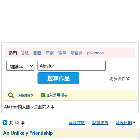
同人社團
工作委託
同人宣傳看板
繪圖藝廊
熱門
貼紙
雙面
原創
徽章
明信片
pokemon
＿＿
交流中心
攤位轉讓區
會員功能選單
更多條件
會員中心
Alastor
加入常用搜尋
註冊會員
Alastor同人誌、二創同人本
登入
12
共
本
喜愛次數
說讚次數
發表日期
An Unlikely Friendship