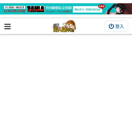
登入
BOOKY書集倉庫
同人作品
同人誌
同人周邊
同人數位作品
活動&消息
同人誌活動
最新消息
同人相關店家
宣傳&交流