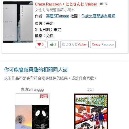
mnc
Crazy
Raccoon，にじさんじ
Vtuber
女性向
電視藝能類
小說本
作者：
喜唐SiTanggg
社團：
你說怎麼那邊有燈啊
頁數：未定
出版日期：未定
價格：免費
0
1
にじさんじ
Vtuber
Crazy
Raccoon
你可能會感興趣的相關同人誌
以下作品不是完全符合搜尋條件的結果，或許您會喜歡。
喜唐SiTanggg
志月