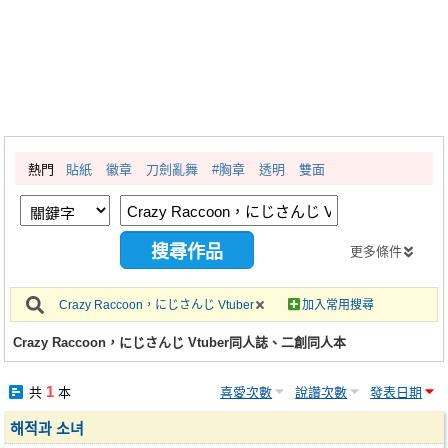
同人社團
工作委託
同人宣傳看板
繪圖藝廊
熱門
貼紙
徽章
刀劍亂舞
#胸章
透明
雙面
交流中心
攤位轉讓區
會員功能選單
更多條件
會員中心
Crazy Raccoon，にじさんじ Vtuber
加入常用搜尋
註冊會員
Crazy Raccoon，にじさんじ Vtuber同人誌、二創同人本
登入
1
共
本
喜愛次數
說讚次數
發表日期
해적과 소녀