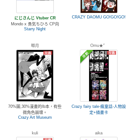
CRAZY DAOMU GO!GO!GO!
にじさんじ Vtuber CR
Mondo x 勇気ちひろ CP向
Starry Night
唧月
Omu★〞
70%圖,30%漫畫的Ib本，有些
Crazy fairy tale-瘋童話-人物設
微角色崩壞。
定+插畫卡
Crazy Art Museum
kuli
aika