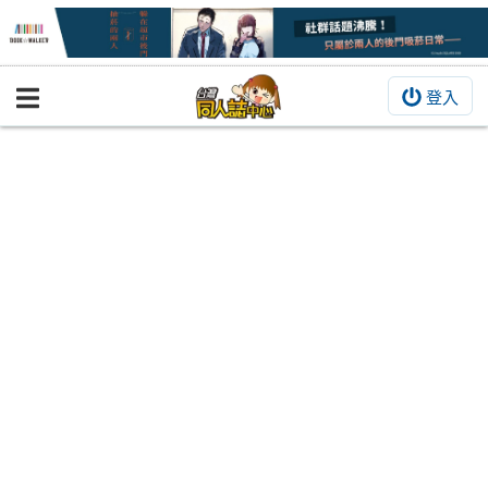
登入
BOOKY書集倉庫
同人作品
同人誌
同人周邊
同人數位作品
活動&消息
同人誌活動
最新消息
同人相關店家
宣傳&交流