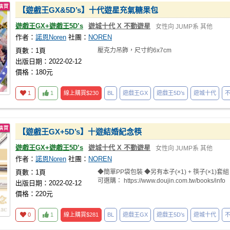
【遊戲王GX&5D’s】十代遊星充氣糖果包
遊戲王GX+遊戲王5D’s
遊城十代 X 不動遊星
女性向
JUMP系
其他
作者：
諾恩Noren
社團：
NOREN
頁數：1頁
壓克力吊飾，尺寸約6x7cm
出版日期：2022-02-12
價格：180元
1
1
線上購買
$230
BL
遊戲王GX
遊戲王5D’s
遊城十代
【遊戲王GX+5D’s】十遊結婚紀念筷
遊戲王GX+遊戲王5D’s
遊城十代 X 不動遊星
女性向
JUMP系
其他
作者：
諾恩Noren
社團：
NOREN
頁數：1頁
◆簡單PP袋包裝 ◆另有本子(×1) + 筷子(×1)套組
可選購： https://www.doujin.com.tw/books/info
出版日期：2022-02-12
價格：220元
0
1
線上購買
$281
BL
遊戲王GX
遊戲王5D’s
遊城十代