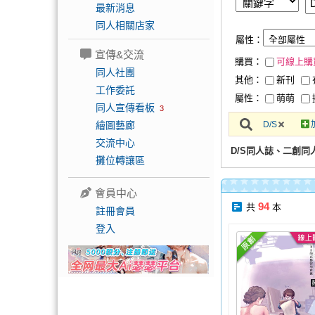
最新消息
同人相關店家
屬性：
宣傳&交流
購買：
可線上購
同人社團
其他：
新刊
工作委託
屬性：
萌萌
同人宣傳看板
3
繪圖藝廊
D/S
交流中心
D/S同人誌、二創同
攤位轉讓區
會員中心
94
共
本
註冊會員
登入