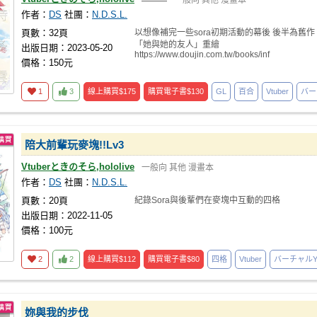
一般向
其他
漫畫本
作者：
DS
社團：
N.D.S.L.
頁數：32頁
以想像補完一些sora初期活動的幕後 後半為舊作
「她與她的友人」重繪
出版日期：2023-05-20
https://www.doujin.com.tw/books/inf
價格：150元
1
3
線上購買
$175
購買電子書
$130
GL
百合
Vtuber
バーチ
陪大前輩玩麥塊!!Lv3
Vtuberときのそら,hololive
一般向
其他
漫畫本
作者：
DS
社團：
N.D.S.L.
頁數：20頁
紀錄Sora與後輩們在麥塊中互動的四格
出版日期：2022-11-05
價格：100元
2
2
線上購買
$112
購買電子書
$80
四格
Vtuber
バーチャルYou
妳與我的步伐