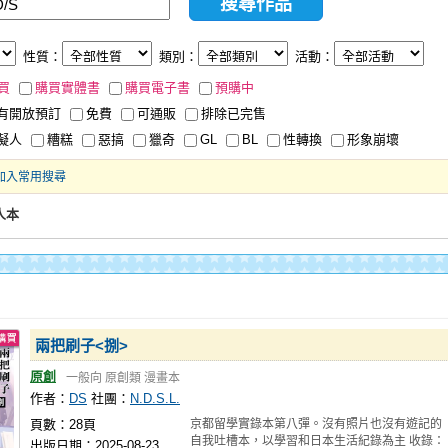
性質：
類別：
活動：
買
購買實體書
購買電子書
預購中
有開放預訂
免費
可通販
排除已完售
擬人
糟糕
惡搞
獵奇
GL
BL
性轉換
形象崩壞
加入常用搜尋
人本
兩把刷子<捌>
原創
一般向
原創類
漫畫本
作者：
DS
社團：
N.D.S.L.
頁數：28頁
京都留學實錄本第八彈。沒有照片也沒有遊記的
自我吐槽本，以學習和日本生活紀錄為主 收錄：
出版日期：2025-08-23