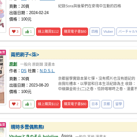
頁數：20頁
紀錄Sora與後輩們在麥塊中互動的四格
出版日期：2024-02-24
價格：100元
3
1
線上購買
$112
購買電子書
$80
四格
Vtuber
バーチャルYou
兩把刷子<柒>
原創
一般向
原創類
漫畫本
作者：
DS
社團：
N.D.S.L.
頁數：30頁
京都留學實錄本第七彈。沒有照片也沒有遊記的
自我吐槽本，以學習和日本生活紀錄為主 收錄：
出版日期：2023-08-20
中級鍊金術士(二)之卷、恰鈴喀啷咚之卷、漫畫
價格：100元
能只是畫
2
1
線上購買
$112
購買電子書
$80
日本
京都
留學
晴時多雲偶熊熊I
Asora
Vtuberときのそら,hololive