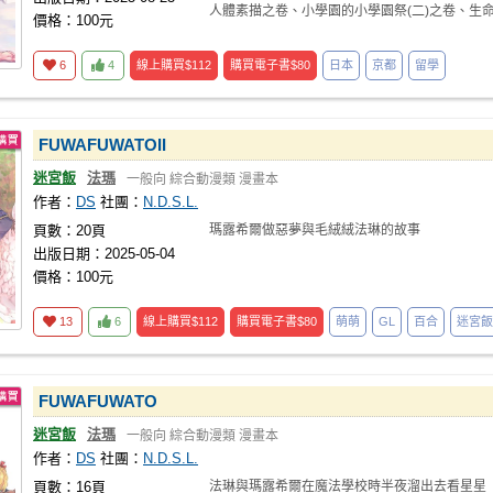
人體素描之卷、小學園的小學園祭(二)之卷、生
價格：100元
會自行尋
6
4
線上購買
$112
購買電子書
$80
日本
京都
留學
FUWAFUWATOII
迷宮飯
法瑪
一般向
綜合動漫類
漫畫本
作者：
DS
社團：
N.D.S.L.
頁數：20頁
瑪露希爾做惡夢與毛絨絨法琳的故事
出版日期：2025-05-04
價格：100元
13
6
線上購買
$112
購買電子書
$80
萌萌
GL
百合
迷宮飯
FUWAFUWATO
迷宮飯
法瑪
一般向
綜合動漫類
漫畫本
作者：
DS
社團：
N.D.S.L.
頁數：16頁
法琳與瑪露希爾在魔法學校時半夜溜出去看星星