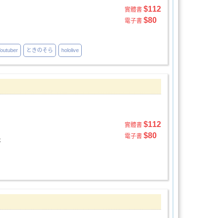
$112
實體書
$80
電子書
tuber
ときのそら
hololive
$112
實體書
$80
電子書
不