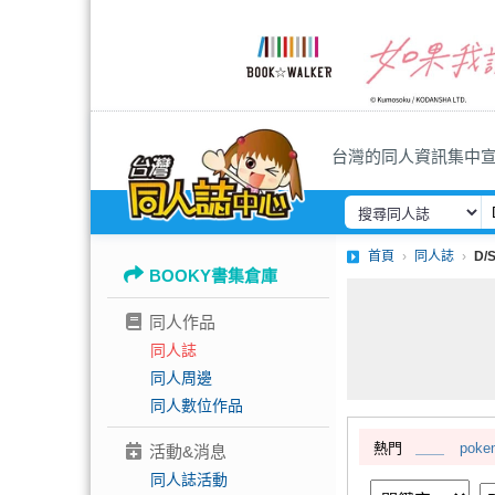
台灣的同人資訊集中
首頁
同人誌
D/
BOOKY書集倉庫
同人作品
同人誌
同人周邊
同人數位作品
熱門
＿＿
poke
活動&消息
同人誌活動