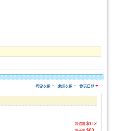
喜愛次數
說讚次數
發表日期
$112
實體書
$80
電子書