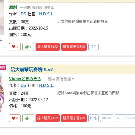
原創
一般向
原創類
漫畫本
作者：
DS
社團：
N.D.S.L.
頁數：36頁
少女們邊迷惘邊摸索正義的故事
出版日期：2022-10-15
價格：100元
1
1
線上購買
$122
購買電子書
$90
百合
陪大前輩玩麥塊!!Lv2
Vtuberときのそら
一般向
其他
漫畫本
作者：
DS
社團：
N.D.S.L.
頁數：24頁
紀錄Sora與後輩們在麥塊中互動的四格
出版日期：2022-02-12
價格：100元
0
3
線上購買
$112
購買電子書
$80
四格
Vtuber
バーチャルYou