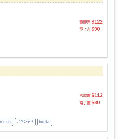
$122
實體書
$90
電子書
$112
實體書
$80
電子書
tuber
ときのそら
hololive