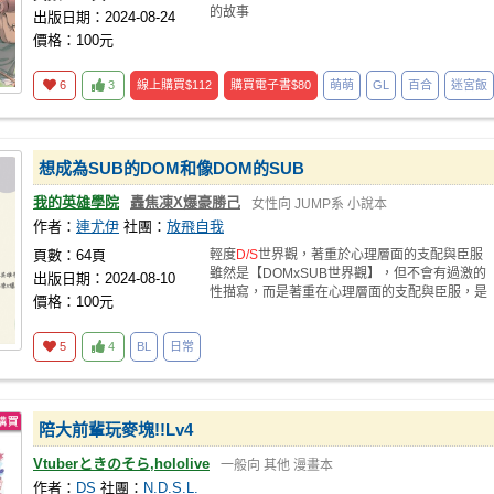
的故事
出版日期：2024-08-24
價格：100元
6
3
線上購買
$112
購買電子書
$80
萌萌
GL
百合
迷宮飯
想成為SUB的DOM和像DOM的SUB
我的英雄學院
轟焦凍X爆豪勝己
女性向
JUMP系
小說本
作者：
連尤伊
社團：
放飛自我
頁數：64頁
輕度
D/S
世界觀，著重於心理層面的支配與臣服
雖然是【DOMxSUB世界觀】，但不會有過激的
出版日期：2024-08-10
性描寫，而是著重在心理層面的支配與臣服，是
價格：100元
個簡單
5
4
BL
日常
陪大前輩玩麥塊!!Lv4
Vtuberときのそら,hololive
一般向
其他
漫畫本
作者：
DS
社團：
N.D.S.L.