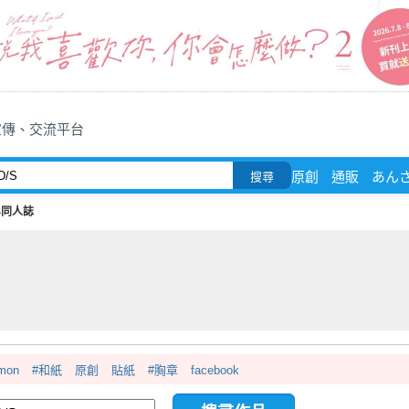
宣傳、交流平台
原創
通販
あん
搜尋
S同人誌
mon
#和紙
原創
貼紙
#胸章
facebook