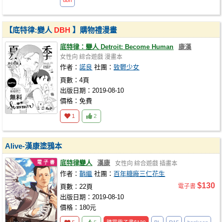
dbh
【底特律:變人
DBH
】購物禮漫畫
底特律：變人 Detroit: Become Human
康漢
女性向
綜合遊戲
漫畫本
作者：
諾良
社團：
致鬱少女
頁數：4頁
出版日期：2019-08-10
價格：免費
1
2
Alive-漢康塗鴉本
底特律變人
漢康
女性向
綜合遊戲
插畫本
作者：
鞘繼
社團：
百年糖廠三仁花生
$130
頁數：22頁
電子書
出版日期：2019-08-10
價格：180元