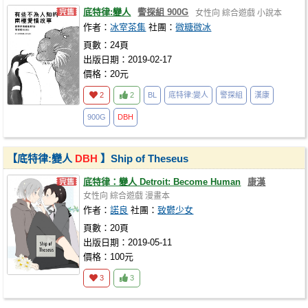
底特律:變人
警探組 900G
女性向
綜合遊戲
小說本
作者：
冰室茶集
社團：
微糖微冰
頁數：24頁
出版日期：2019-02-17
價格：20元
2
2
BL
底特律:變人
警探組
漢康
900G
DBH
【底特律:變人
DBH
】Ship of Theseus
底特律：變人 Detroit: Become Human
康漢
女性向
綜合遊戲
漫畫本
作者：
諾良
社團：
致鬱少女
頁數：20頁
出版日期：2019-05-11
價格：100元
3
3