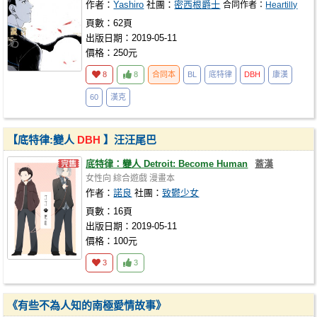
作者：
Yashiro
社團：
密西根爵士
合同作者：
Heartilly
頁數：62頁
出版日期：2019-05-11
價格：250元
8
8
合同本
BL
底特律
DBH
康漢
60
漢克
【底特律:變人
DBH
】汪汪尾巴
底特律：變人 Detroit: Become Human
蓋漢
女性向
綜合遊戲
漫畫本
作者：
諾良
社團：
致鬱少女
頁數：16頁
出版日期：2019-05-11
價格：100元
3
3
《有些不為人知的南極愛情故事》