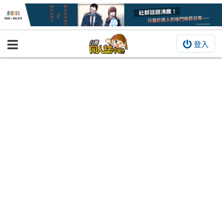
登入
BOOKY書集倉庫
同人作品
同人誌
同人周邊
同人數位作品
活動&消息
同人誌活動
最新消息
同人相關店家
宣傳&交流