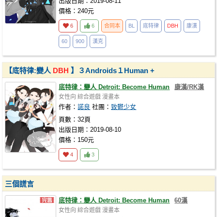
出版日期：2019-08-11
價格：240元
6
6
合同本
BL
底特律
DBH
康漢
60
900
漢克
【底特律:變人
DBH
】３Androids１Human +
底特律：變人 Detroit: Become Human
康漢/RK漢
女性向
綜合遊戲
漫畫本
作者：
諾良
社團：
致鬱少女
頁數：32頁
出版日期：2019-08-10
價格：150元
4
3
三個謊言
底特律：變人 Detroit: Become Human
60漢
女性向
綜合遊戲
漫畫本