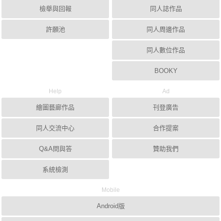
檢舉與回報
同人誌作品
許願池
同人周邊作品
同人數位作品
BOOKY
Help
Ad
繪圖藝廊作品
刊登廣告
同人交流中心
合作提案
Q&A問與答
贊助我們
系統檢測
Mobile
Android版