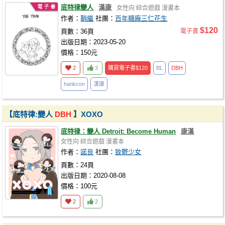
底特律變人
漢康
女性向
綜合遊戲
漫畫本
作者：
鞘繼
社團：
百年糖廠三仁花生
$120
頁數：36頁
電子書
出版日期：2023-05-20
價格：150元
2
3
購買電子書
$120
BL
DBH
hankcon
漢康
【底特律:變人
DBH
】XOXO
底特律：變人 Detroit: Become Human
康漢
女性向
綜合遊戲
漫畫本
作者：
諾良
社團：
致鬱少女
頁數：24頁
出版日期：2020-08-08
價格：100元
2
2