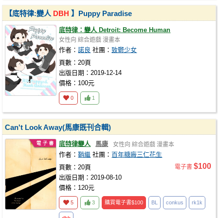
【底特律:變人
DBH
】Puppy Paradise
底特律：變人 Detroit: Become Human
女性向
綜合遊戲
漫畫本
作者：
諾良
社團：
致鬱少女
頁數：20頁
出版日期：2019-12-14
價格：100元
0
1
Can't Look Away(馬康既刊合輯)
底特律變人
馬康
女性向
綜合遊戲
漫畫本
作者：
鞘繼
社團：
百年糖廠三仁花生
$100
頁數：20頁
電子書
出版日期：2019-08-10
價格：120元
5
3
購買電子書
$100
BL
conkus
rk1k