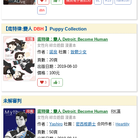
5
5
購買電子書
$130
BL
R15
hankcon
dbh
【底特律:變人
DBH
】Puppy Collection
底特律：變人 Detroit: Become Human
女性向
綜合遊戲
漫畫本
作者：
諾良
社團：
致鬱少女
頁數：20頁
出版日期：2019-08-10
價格：100元
3
1
未解審判
底特律：變人 Detroit: Become Human
RK漢
女性向
綜合遊戲
漫畫本
作者：
Yashiro
社團：
密西根爵士
合同作者：
Heartilly
頁數：50頁