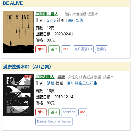
BE ALIVE
底特律：變人
一般向
綜合遊戲
漫畫本
作者：
Simo
社團：
惡行部落
頁數：12頁
出版日期：2020-02-01
價格：80元
0
3
DBH
死亡擱淺AU
歡樂向
漢康塗鴉本02（AU合集）
底特律變人
漢康
女性向
綜合遊戲
漫畫+插畫本
作者：
鞘繼
社團：
百年糖廠三仁花生
頁數：16頁
出版日期：2019-12-14
價格：80元
6
4
hankcon
dbh
Detroit: Become Human