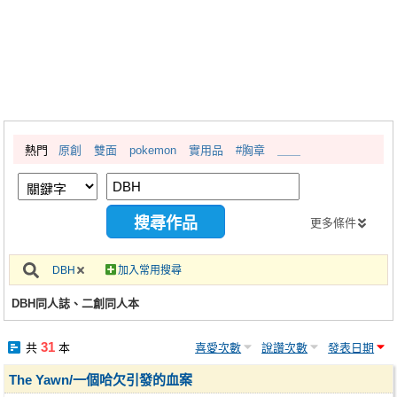
同人社團
工作委託
同人宣傳看板
繪圖藝廊
熱門
原創
雙面
pokemon
實用品
#胸章
＿＿
交流中心
攤位轉讓區
會員功能選單
更多條件
會員中心
DBH
加入常用搜尋
註冊會員
DBH同人誌、二創同人本
登入
31
共
本
喜愛次數
說讚次數
發表日期
The Yawn/一個哈欠引發的血案