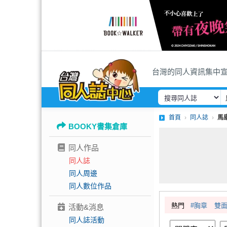
台灣的同人資訊集中
首頁
同人誌
馬
BOOKY書集倉庫
同人作品
同人誌
同人周邊
同人數位作品
熱門
#胸章
雙
活動&消息
同人誌活動