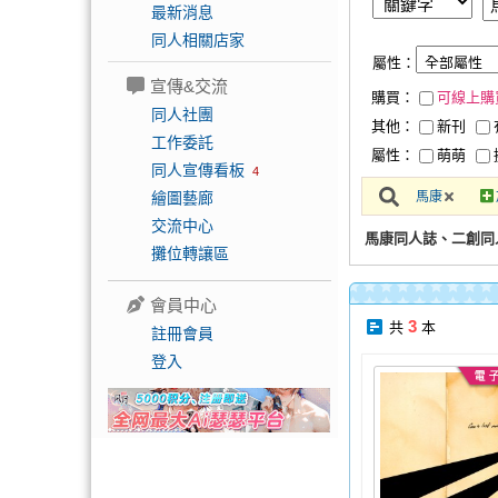
最新消息
同人相關店家
屬性：
宣傳&交流
購買：
可線上購
同人社團
其他：
新刊
工作委託
屬性：
萌萌
同人宣傳看板
4
繪圖藝廊
馬康
交流中心
馬康同人誌、二創同
攤位轉讓區
會員中心
3
共
本
註冊會員
登入