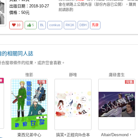
會在網路上公開內容（部份內容已公開），購買
出版日期：2018-10-27
前請斟酌
價格：50元
10
5
BL
conkus
RK1K
DBH
馬康
趣的相關同人誌
符合搜尋條件的結果，或許您會喜歡。
惟影
靜唯
庸碌書生
東西兄弟中心
搞笑+正經向Ib合本
Altair/Desmond，