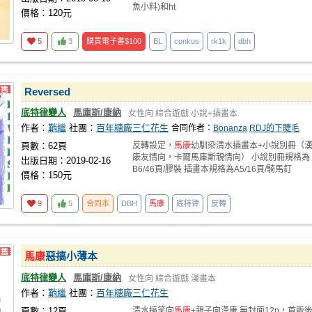
魚小料)和ht
價格：120元
5
3
購買電子書
$100
BL
conkus
rk1k
dbh
Reversed
底特律變人
馬庫斯/康納
女性向
綜合遊戲
小說+插畫本
作者：
鞘繼
社團：
百年糖廠三仁花生
合同作者：
Bonanza
RDJ的下睫毛
頁數：62頁
反轉設定，
馬康
幼馴染清水插畫本+小說別冊（
康友情向，卡爾馬庫斯親情向） 小說別冊規格為
出版日期：2019-02-16
B6/46頁/膠裝 插畫本規格為A5/16頁/騎馬釘
價格：150元
9
5
合同本
DBH
馬康
底特律
反轉
馬康
惡搞小薄本
底特律變人
馬庫斯/康納
女性向
綜合遊戲
漫畫本
作者：
鞘繼
社團：
百年糖廠三仁花生
頁數：12頁
清水搞笑向
馬康
+親子向漢康 無封面12p，首販