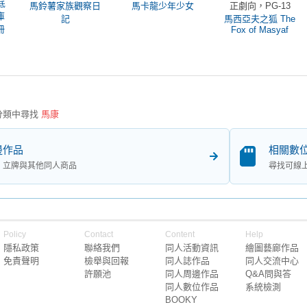
 底
馬鈴薯家族觀察日
馬卡龍少年少女
正劇向，PG-13
庫
記
馬西亞夫之狐 The
冊
Fox of Masyaf
分類中尋找
馬康
邊作品
相關數
、立牌與其他同人商品
尋找可線
Policy
Contact
Content
Help
隱私政策
聯絡我們
同人活動資訊
繪圖藝廊作品
免責聲明
檢舉與回報
同人誌作品
同人交流中心
許願池
同人周邊作品
Q&A問與答
同人數位作品
系統檢測
BOOKY