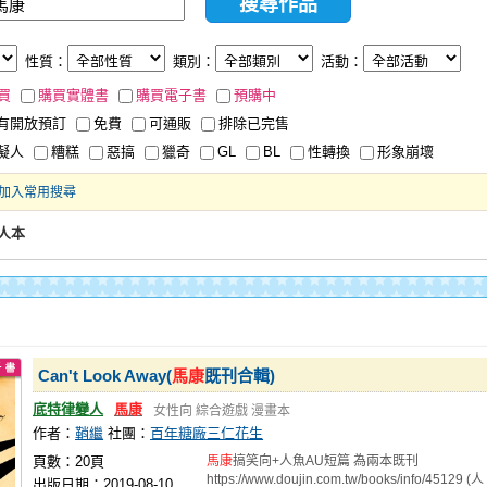
性質：
類別：
活動：
買
購買實體書
購買電子書
預購中
有開放預訂
免費
可通販
排除已完售
擬人
糟糕
惡搞
獵奇
GL
BL
性轉換
形象崩壞
加入常用搜尋
人本
Can't Look Away(
馬康
既刊合輯)
底特律變人
馬康
女性向
綜合遊戲
漫畫本
作者：
鞘繼
社團：
百年糖廠三仁花生
頁數：20頁
馬康
搞笑向+人魚AU短篇 為兩本既刊
https://www.doujin.com.tw/books/info/45129 (人
出版日期：2019-08-10