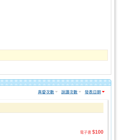
喜愛次數
說讚次數
發表日期
$100
電子書