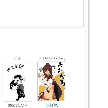
MIYU.Fantasy
泉凜
代理
馬非白馬
微瓶邪 搞笑本