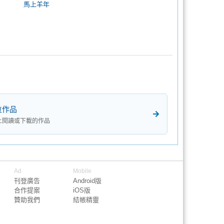
馬上羊年
位作品
上閱讀或下載的作品
Ad
Mobile
刊登廣告
Android版
合作提案
iOS版
贊助我們
結帳精靈