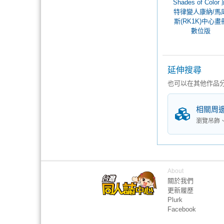
Shades of Color
特律變人康納/馬
斯(RK1K)中心畫
數位版
延伸搜尋
也可以在其他作品
相關周
瀏覽吊飾
About
關於我們
更新履歷
Plurk
Facebook