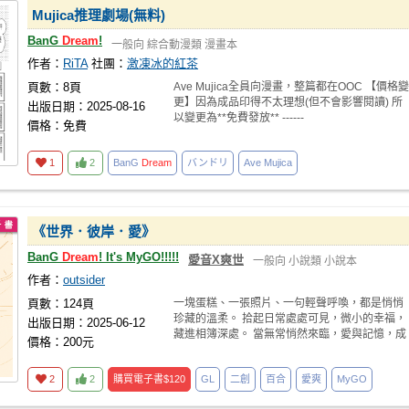
Mujica推理劇場(無料)
BanG
Dream
!
一般向
綜合動漫類
漫畫本
作者：
RiTA
社團：
激凍冰的紅茶
頁數：8頁
Ave Mujica全員向漫畫，整篇都在OOC 【價格變
更】因為成品印得不太理想(但不會影響閱讀) 所
出版日期：2025-08-16
以變更為**免費發放** ------
價格：免費
1
2
BanG
Dream
バンドリ
Ave Mujica
《世界．彼岸．愛》
BanG
Dream
! It's MyGO!!!!!
愛音X爽世
一般向
小說類
小說本
作者：
outsider
頁數：124頁
一塊蛋糕、一張照片、一句輕聲呼喚，都是悄悄
珍藏的溫柔。 拾起日常處處可見，微小的幸福，
出版日期：2025-06-12
藏進相簿深處。 當無常悄然來臨，愛與記憶，成
價格：200元
了她緊握不
2
2
購買電子書
$120
GL
二創
百合
愛爽
MyGO