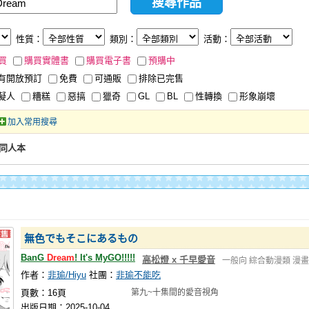
性質：
類別：
活動：
買
購買實體書
購買電子書
預購中
有開放預訂
免費
可通販
排除已完售
擬人
糟糕
惡搞
獵奇
GL
BL
性轉換
形象崩壞
加入常用搜尋
創同人本
無色でもそこにあるもの
BanG
Dream
! It's MyGO!!!!!
高松燈 x 千早愛音
一般向
綜合動漫類
漫畫
作者：
非瑜/Hiyu
社團：
非瑜不能吃
頁數：16頁
第九~十集間的愛音視角
出版日期：2025-10-04