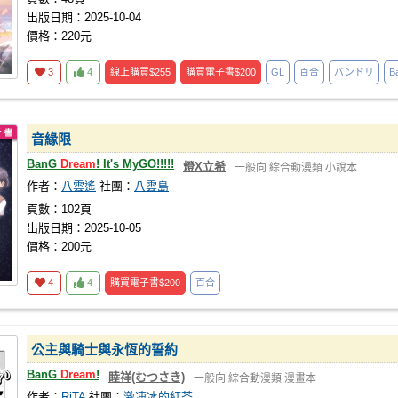
出版日期：2025-10-04
價格：220元
3
4
線上購買
$255
購買電子書
$200
GL
百合
バンドリ
B
音緣限
BanG
Dream
! It's MyGO!!!!!
燈X立希
一般向
綜合動漫類
小說本
作者：
八雲遙
社團：
八雲島
頁數：102頁
出版日期：2025-10-05
價格：200元
4
4
購買電子書
$200
百合
公主與騎士與永恆的誓約
BanG
Dream
!
睦祥(むつさき)
一般向
綜合動漫類
漫畫本
作者：
RiTA
社團：
激凍冰的紅茶