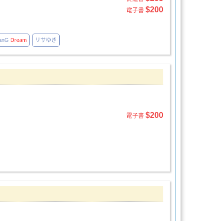
$200
電子書
anG
Dream
リサゆき
$200
電子書