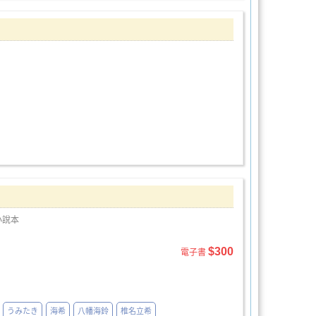
小說本
$300
電子書
うみたき
海希
八幡海鈴
椎名立希