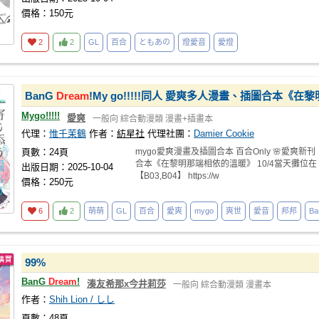
價格：150元
2
2
GL
百合
ともあの
燈愛音
愛燈
BanG
Dream
!My go!!!!!同人 愛爽多人漫畫、插圖合本《
Mygo!!!!!
愛爽
一般向
綜合動漫類
漫畫+插畫本
代理：
惟千茉鶴
作者：
紡星社
代理社團：
Damier Cookie
頁數：24頁
mygo愛爽漫畫及插圖合本 百合Only 🌸愛爽新刊
合本《在黎明那端相依的溫暖》 10/4當天攤位在
出版日期：2025-10-04
【B03,B04】 https://w
價格：250元
6
2
萌萌
GL
百合
愛爽
mygo
爽世
愛音
邦邦
Ba
99%
BanG
Dream
!
湊友希那x今井莉莎
一般向
綜合動漫類
漫畫本
作者：
Shih Lion / しし
頁數：48頁