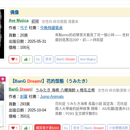
偶像
Ave Mujica
初祥
女性向
綜合遊戲
漫畫本
作者：
弓子
社團：
今晚飛躍餐桌
頁數：20頁
有點emo的初華某天看見了另一個小祥—— 含封
面封底黑白20P，初—＞祥前提
出版日期：2025-05-31
價格：100元
5
2
GL
百合
BanG
Dream
Ave Mujica
【BanG
Dream
!】花的型態（うみたき）
BanG
Dream
!
うみたき 海希 八幡海鈴 x 椎名立希
女性向
綜合動漫類
作者：
剎翼
社團：
Jump Animals
頁數：293頁
花吐症 うみたき海希 長篇小說 設定為：花吐症
兩人大學後的延伸故事 規格： A5/右翻/直書/R15
出版日期：2025-10-04
頁數：P293 全文總字數約1
價格：350元
7
2
購買電子書
$300
GL
百合
BanG
Dream
!
少女樂團派對