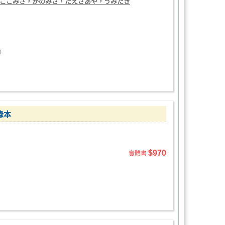
ここみさ，かのみさ，たえさあや，うみたき
由
錄本
$970
實體書