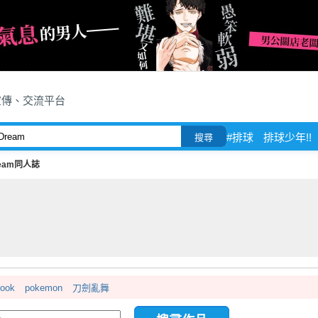
宣傳、交流平台
#排球
排球少年!!
搜尋
eam同人誌
book
pokemon
刀劍亂舞