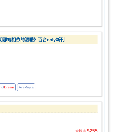
在黎明那端相依的溫暖》百合only新刊
nG
Dream
AveMujica
$255
實體書