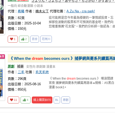
さよりん，さよちさ，あやちさ，ちさかの，かすあり，
一般向
綜合動漫類
小說本
代理：
希曦
作者：
楠木火丁
代理社團：
A.Zu.Na - cra park!
頁數：82頁
這可能將是您今年最為穩健的一筆情感投資。忘
掉那些波動的股票和不可預測的基金吧。我們向
出版日期：2025-10-04
您隆重推薦“花女股”。我們的分析師一致認為：
價格：150元
於青春的短
1
2
百合
花咲川
《 When the
dream
becomes ours 》捕夢網與薨系列續篇再
原創
補薨
女性向
原創類
漫畫本
作者：
二毛
社團：
毛天毛地
頁數：296頁
《 When the
dream
becomes ours 》 噗浪間諜
宵夜 捕夢網與薨系列續篇再錄本 ▸規格：A5黑白
出版日期：2025-08-16
漫畫 book1+
價格：850元
11
4
線上購買
$970
BL
原創