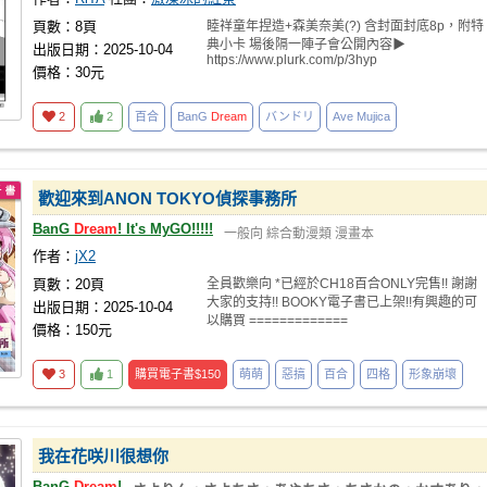
頁數：8頁
睦祥童年捏造+森美奈美(?) 含封面封底8p，附特
典小卡 場後隔一陣子會公開內容▶
出版日期：2025-10-04
https://www.plurk.com/p/3hyp
價格：30元
2
2
百合
BanG
Dream
バンドリ
Ave Mujica
歡迎來到ANON TOKYO偵探事務所
BanG
Dream
! It's MyGO!!!!!
一般向
綜合動漫類
漫畫本
作者：
jX2
頁數：20頁
全員歡樂向 *已經於CH18百合ONLY完售!! 謝謝
大家的支持!! BOOKY電子書已上架!!有興趣的可
出版日期：2025-10-04
以購買 =============
價格：150元
3
1
購買電子書
$150
萌萌
惡搞
百合
四格
形象崩壞
我在花咲川很想你
BanG
Dream
!