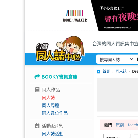
台灣的同人資訊集中
首頁
同人誌
Dr
BOOKY書集倉庫
同人作品
同人誌
同人周邊
同人數位作品
熱門
原創
face
活動&消息
同人誌活動