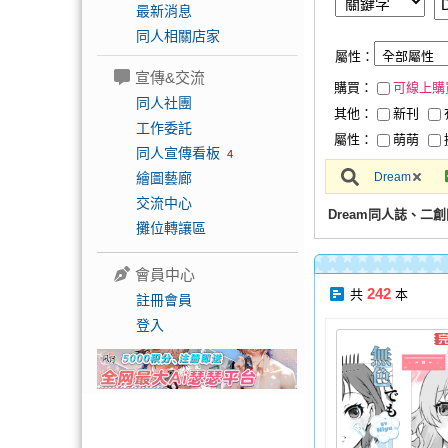
最新消息
同人相關店家
屬性：
宣傳&交流
購買：
可線上購
同人社團
其他：
新刊
工作委託
屬性：
萌萌
同人宣傳看板
4
繪圖藝廊
Dream
交流中心
Dream同人誌、二
攤位轉讓區
會員中心
242
共
本
註冊會員
登入