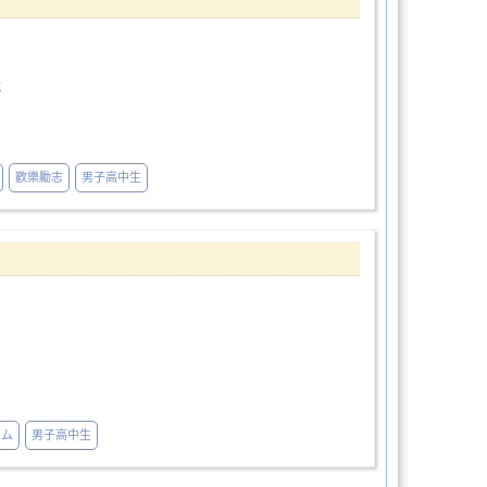
說
歡樂勵志
男子高中生
ズム
男子高中生