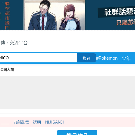
宣傳、交流平台
#Pokemon
少年
搜尋
CO同人誌
＿＿
刀劍亂舞
透明
NIJISANJI