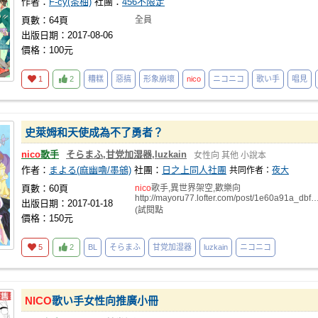
作者：
F-cy(茶柚)
社團：
456不限定
頁數：64頁
全員
出版日期：2017-08-06
價格：100元
1
2
糟糕
惡搞
形象崩壞
nico
ニコニコ
歌い手
唱見
史萊姆和天使成為不了勇者？
nico
歌手
そらまふ,甘党加湿器,luzkain
女性向
其他
小說本
作者：
まよる(麻幽嚕/墨鵷)
社團：
日之上同人社團
共同作者：
夜大
頁數：60頁
nico
歌手,異世界架空,歡樂向
http://mayoru77.lofter.com/post/1e60a91a_dbfc
出版日期：2017-01-18
(試閱點
價格：150元
5
2
BL
そらまふ
甘党加湿器
luzkain
ニコニコ
NICO
歌い手女性向推廣小冊