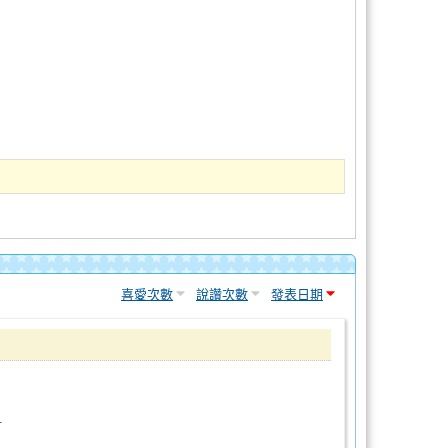
喜愛次數
說讚次數
發表日期
一