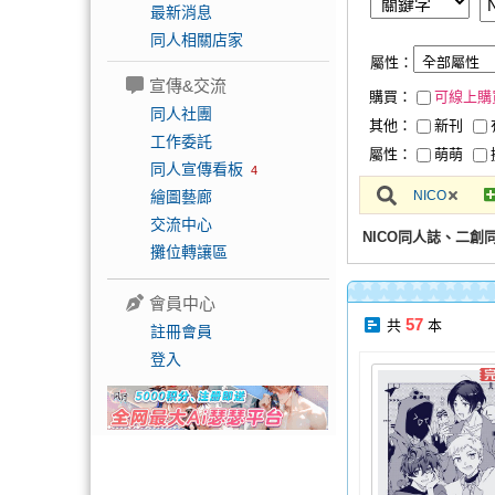
最新消息
同人相關店家
屬性：
宣傳&交流
購買：
可線上購
同人社團
其他：
新刊
工作委託
屬性：
萌萌
同人宣傳看板
4
繪圖藝廊
NICO
交流中心
NICO同人誌、二創
攤位轉讓區
會員中心
57
共
本
註冊會員
登入