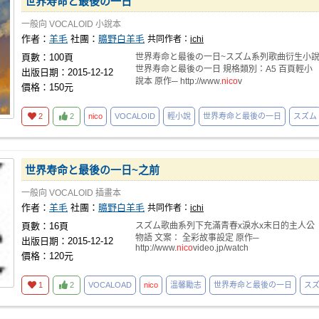
世界寿命と最後の一日
一般向
VOCALOID
小說本
作者：
羊毛
社團：
曠野白羊毛
共同作者：
ichi
頁數：100頁
世界寿命と最後の一日~スズム系列歌曲衍生小
世界寿命と最後の一日 規格類別：A5 百頁輕小
出版日期：2015-12-12
說本 原作─ http://www.
nico
v
價格：150元
2
2
nico
VOCALOID
輕小說
世界寿命と最後の一日
スズム
世界寿命と最後の一日~之前
一般向
VOCALOID
插畫本
作者：
羊毛
社團：
曠野白羊毛
共同作者：
ichi
頁數：16頁
スズム歌曲系列下充滿青春x淚水x末日的主人公
物語 文案： 全彩故事設定 原作─
出版日期：2015-12-12
http://www.
nico
video.jp/watch
價格：120元
1
2
VOCALOAD
nico
溫馨勵志
世界寿命と最後の一日
ス