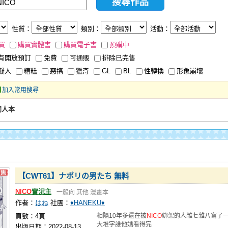
性質：
類別：
活動：
買
購買實體書
購買電子書
預購中
有開放預訂
免費
可通販
排除已完售
擬人
糟糕
惡搞
獵奇
GL
BL
性轉換
形象崩壞
加入常用搜尋
同人本
【CWT61】ナポリの男たち 無料
NICO
實況主
一般向
其他
漫畫本
作者：
はね
社團：
♦HANEKU♦
頁數：4頁
相隔10年多還在被
NICO
綁架的人雜七雜八寫了
大堆字誰他媽看得完
出版日期：2022-08-13