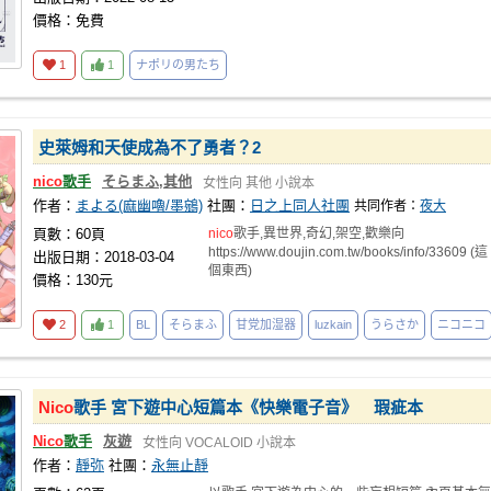
價格：免費
1
1
ナポリの男たち
史萊姆和天使成為不了勇者？2
nico
歌手
そらまふ,其他
女性向
其他
小說本
作者：
まよる(麻幽嚕/墨鵷)
社團：
日之上同人社團
共同作者：
夜大
頁數：60頁
nico
歌手,異世界,奇幻,架空,歡樂向
https://www.doujin.com.tw/books/info/33609 (這
出版日期：2018-03-04
個東西)
價格：130元
2
1
BL
そらまふ
甘党加湿器
luzkain
うらさか
ニコニコ
Nico
歌手 宮下遊中心短篇本《快樂電子音》 瑕疵本
Nico
歌手
灰遊
女性向
VOCALOID
小說本
作者：
靜弥
社團：
永無止靜