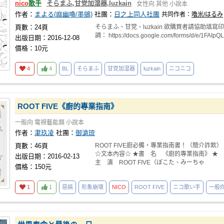
nico
歌手
そらまふ,甘党加湿器,luzkain
女性向
其他
小說本
作者：
まよる(麻幽嚕/墨鵷)
社團：
日之上同人社團
共同作者：
嚕米/はるみ
頁數：24頁
そらまふ、甘党、luzkain 欲購買者請協助填寫印
調： https://docs.google.com/forms/d/e/1FAIpQL
出版日期：2016-12-08
價格：10元
4
4
BL
そらまふ
甘党加湿器
luzkain
ニコニコ
ROOT FIVE《廚的專業指南》
一般向
電視藝能類
小說本
作者：
聿玖凌
社團：
御滄琉
頁數：46頁
ROOT FIVE廚必備，專業指南書！（簡介詐欺）
☆文本內容☆ ★書 名 《廚的專業指南》 ★
出版日期：2016-02-13
主 演 ROOT FIVE（ぽこた、みーちゃ
價格：150元
1
1
惡搞
形象崩壞
NICO
ROOT FIVE
ニコ歌い手
一般