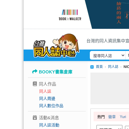
台灣的同人資訊集中
首頁
同人誌
NI
BOOKY書集倉庫
同人作品
同人誌
同人周邊
同人數位作品
熱門
徽章
Yuri
活動&消息
同人誌活動