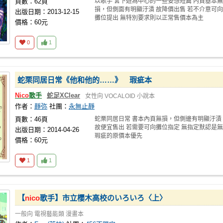
頁數：62頁
以歌手 宮下遊為中心的一些妄想短篇 內頁基本無
損，但側面有明顯汙漬 故降價出售 若不介意可向
出版日期：2013-12-15
攤位提出 無特別要求則以正常售價本為主
價格：60元
0
1
蛇栗同居日常《他和他的……》 瑕疵本
Nico
歌手
蛇足XClear
女性向
VOCALOID
小說本
作者：
靜弥
社團：
永無止靜
頁數：46頁
蛇栗同居日常 書本內頁無損，但側邊有明顯汙漬
故便宜售出 若需要可向攤位指定 無指定默認是無
出版日期：2014-04-26
瑕疵的原價本優先
價格：60元
1
1
【
nico
歌手】市立櫻木高校のいろいろ〈上〉
一般向
電視藝能類
漫畫本