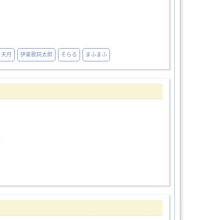
天月
伊東歌詞太郎
そらる
まふまふ
014