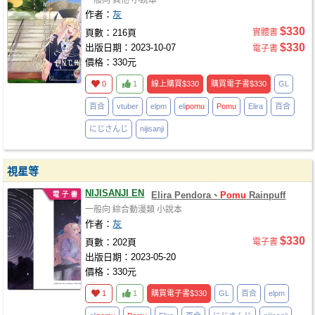
一般向
其他
小說本
作者：
灰
$330
頁數：216頁
實體書
$330
出版日期：2023-10-07
電子書
價格：330元
0
1
線上購買
$330
購買電子書
$330
GL
百合
vtuber
elpm
eli
pomu
Pomu
Elira
百合
にじさんじ
nijisanji
視星等
NIJISANJI EN
Elira Pendora、
Pomu
Rainpuff
一般向
綜合動漫類
小說本
作者：
灰
$330
頁數：202頁
電子書
出版日期：2023-05-20
價格：330元
1
1
購買電子書
$330
GL
百合
elpm