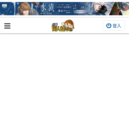
登入
BOOKY書集倉庫
同人作品
同人誌
同人周邊
同人數位作品
活動&消息
同人誌活動
最新消息
同人相關店家
宣傳&交流