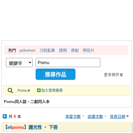
同人社團
工作委託
同人宣傳看板
繪圖藝廊
熱門
pokemon
刀劍亂舞
透明
原創
明信片
交流中心
攤位轉讓區
會員功能選單
更多條件
會員中心
Pomu
加入常用搜尋
註冊會員
Pomu同人誌、二創同人本
登入
6
共
本
喜愛次數
說讚次數
發表日期
【eli
pomu
】趨光性 ‧ 下冊