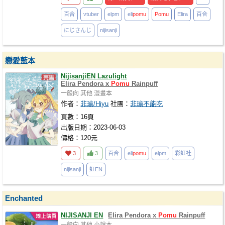
百合
vtuber
elpm
eli
pomu
Pomu
Elira
百合
にじさんじ
nijisanji
戀愛藍本
NijisanjiEN Lazulight
Elira Pendora x
Pomu
Rainpuff
一般向
其他
漫畫本
作者：
非瑜/Hiyu
社團：
非瑜不能吃
頁數：16頁
出版日期：2023-06-03
價格：120元
3
3
百合
eli
pomu
elpm
彩虹社
nijisanji
虹EN
Enchanted
NIJISANJI EN
Elira Pendora x
Pomu
Rainpuff