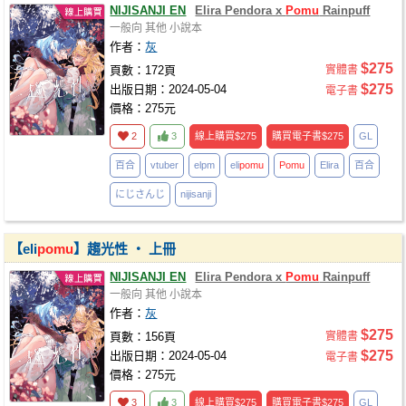
NIJISANJI EN
Elira Pendora x
Pomu
Rainpuff
一般向
其他
小說本
作者：
灰
$275
頁數：172頁
實體書
$275
出版日期：2024-05-04
電子書
價格：275元
2
3
線上購買
$275
購買電子書
$275
GL
百合
vtuber
elpm
eli
pomu
Pomu
Elira
百合
にじさんじ
nijisanji
【eli
pomu
】趨光性 ‧ 上冊
NIJISANJI EN
Elira Pendora x
Pomu
Rainpuff
一般向
其他
小說本
作者：
灰
$275
頁數：156頁
實體書
$275
出版日期：2024-05-04
電子書
價格：275元
3
3
線上購買
$275
購買電子書
$275
GL