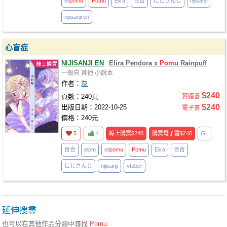
eli
pomu
Pomu
Elira
百合
にじさんじ
nijisanji
nijisanji en
心盲症
NIJISANJI EN
Elira Pendora x
Pomu
Rainpuff
一般向
其他
小說本
作者：
灰
$240
頁數：240頁
實體書
$240
出版日期：2022-10-25
電子書
價格：240元
5
4
線上購買
$240
購買電子書
$240
GL
百合
elpm
eli
pomu
Pomu
Elira
百合
にじさんじ
nijisanji
vtuber
延伸搜尋
也可以在其他作品分類中尋找
Pomu