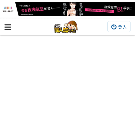
登入
BOOKY書集倉庫
同人作品
同人誌
同人周邊
同人數位作品
活動&消息
同人誌活動
最新消息
同人相關店家
宣傳&交流