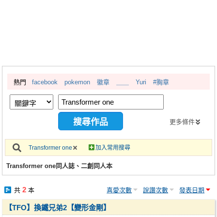
同人社團
工作委託
同人宣傳看板
繪圖藝廊
熱門
facebook
pokemon
徽章
＿＿
Yuri
#胸章
交流中心
攤位轉讓區
會員功能選單
更多條件
會員中心
Transformer one
加入常用搜尋
註冊會員
Transformer one同人誌、二創同人本
登入
2
共
本
喜愛次數
說讚次數
發表日期
【TFO】換鐵兄弟2【變形金剛】