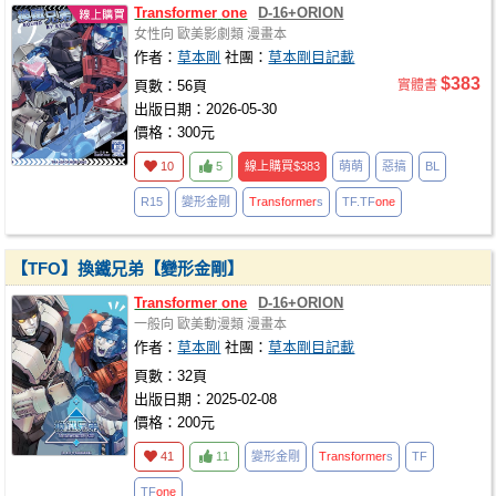
Transformer
one
D-16+ORION
女性向
歐美影劇類
漫畫本
作者：
草本剛
社團：
草本剛目記載
$383
頁數：56頁
實體書
出版日期：2026-05-30
價格：300元
10
5
線上購買
$383
萌萌
惡搞
BL
R15
變形金剛
Transformer
s
TF.TF
one
【TFO】換鐵兄弟【變形金剛】
Transformer
one
D-16+ORION
一般向
歐美動漫類
漫畫本
作者：
草本剛
社團：
草本剛目記載
頁數：32頁
出版日期：2025-02-08
價格：200元
41
11
變形金剛
Transformer
s
TF
TF
one