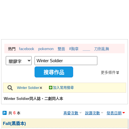
同人社團
工作委託
同人宣傳看板
繪圖藝廊
熱門
facebook
pokemon
雙面
#胸章
＿＿
刀劍亂舞
交流中心
攤位轉讓區
會員功能選單
更多條件
會員中心
Winter Soldier
加入常用搜尋
註冊會員
Winter Soldier同人誌、二創同人本
登入
6
共
本
喜愛次數
說讚次數
發表日期
Fall(黑盾本)