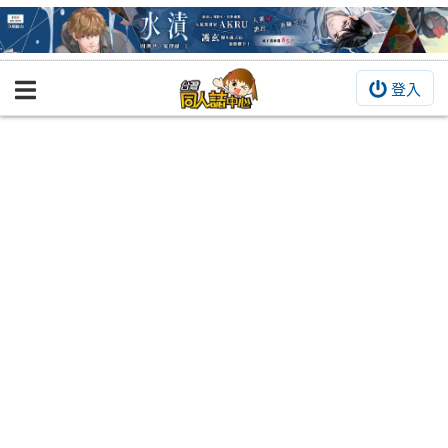
登入
BOOKY書集倉庫
同人作品
同人誌
同人周邊
同人數位作品
活動&消息
同人誌活動
最新消息
同人相關店家
宣傳&交流