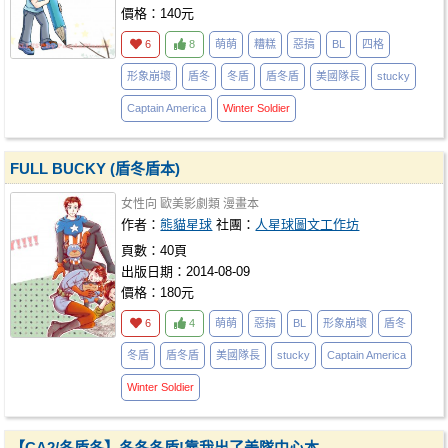
價格：140元
6
8
萌萌
糟糕
惡搞
BL
四格
形象崩壞
盾冬
冬盾
盾冬盾
美國隊長
stucky
Captain America
Winter
Soldier
FULL BUCKY (盾冬盾本)
女性向
歐美影劇類
漫畫本
作者：
熊貓星球
社團：
人星球圖文工作坊
頁數：40頁
出版日期：2014-08-09
價格：180元
6
4
萌萌
惡搞
BL
形象崩壞
盾冬
冬盾
盾冬盾
美國隊長
stucky
Captain America
Winter
Soldier
【CA2/冬盾冬】冬冬冬盾!靠我出了美隊中心本