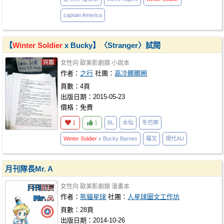
captain America
【
Winter
Soldier
x Bucky】〈Stranger〉試閱
女性向
歐美影劇類
小說本
作者：
之行
社團：
高冷髒髒圈
頁數：4頁
出版日期：2015-05-23
價格：免費
1
1
BL
水仙
冬巴唧
Winter
Soldier
x Bucky Barnes
羅叉
現代AU
月刊隊長Mr. A
女性向
歐美影劇類
漫畫本
作者：
熊貓星球
社團：
人星球圖文工作坊
頁數：28頁
出版日期：2014-10-26