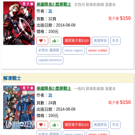
美國隊長2:酷寒戰士
女性向
歐美影劇類
漫畫本
作者：
澈
$150
頁數：32頁
電子書
出版日期：2014-08-09
價格：150元
3
2
購買電子書
$150
美國隊長
冬兵
史蒂夫·羅傑斯
steve rogers
winter
soldier
captain America
解凍戰士
美國隊長2:酷寒戰士
一般向
歐美影劇類
漫畫本
作者：
澈
$150
頁數：24頁
電子書
出版日期：2014-08-09
價格：150元
1
1
購買電子書
$150
美國隊長
冬兵
史蒂夫·羅傑斯
steve rogers
winter
soldier