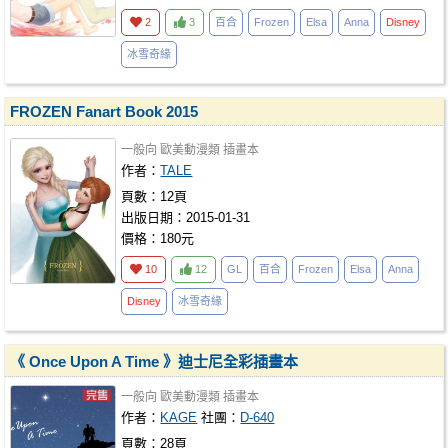
2
3
百合
Frozen
Elsa
Anna
Disney
冰雪奇緣
FROZEN Fanart Book 2015
一般向
歐美動漫類
插畫本
作者：
TALE
頁數：12頁
出版日期：2015-01-31
價格：180元
10
12
GL
百合
Frozen
Elsa
Anna
Disney
冰雪奇緣
《 Once Upon A Time 》迪士尼全彩插畫本
一般向
歐美動漫類
插畫本
作者：
KAGE
社團：
D-640
頁數：28頁