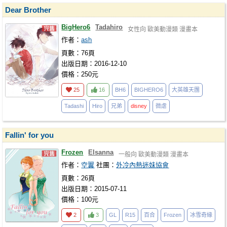
Dear Brother
BigHero6
Tadahiro
女性向
歐美動漫類
漫畫本
作者：
ash
頁數：76頁
出版日期：2016-12-10
價格：250元
25
16
BH6
BIGHERO6
大英雄天團
Tadashi
Hiro
兄弟
disney
微虐
Fallin' for you
Frozen
Elsanna
一般向
歐美動漫類
漫畫本
作者：
空翼
社團：
外冷內熱迷妹協會
頁數：26頁
出版日期：2015-07-11
價格：100元
2
3
GL
R15
百合
Frozen
冰雪奇緣